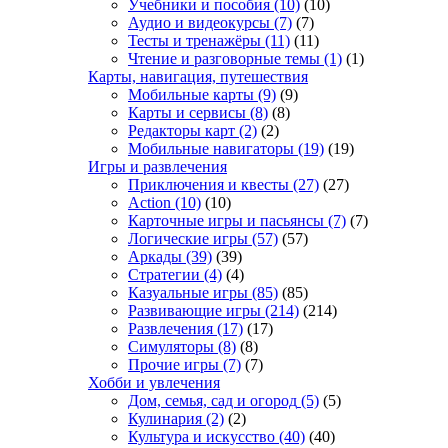
Учебники и пособия
(10)
(10)
Аудио и видеокурсы
(7)
(7)
Тесты и тренажёры
(11)
(11)
Чтение и разговорные темы
(1)
(1)
Карты, навигация, путешествия
Мобильные карты
(9)
(9)
Карты и сервисы
(8)
(8)
Редакторы карт
(2)
(2)
Мобильные навигаторы
(19)
(19)
Игры и развлечения
Приключения и квесты
(27)
(27)
Action
(10)
(10)
Карточные игры и пасьянсы
(7)
(7)
Логические игры
(57)
(57)
Аркады
(39)
(39)
Стратегии
(4)
(4)
Казуальные игры
(85)
(85)
Развивающие игры
(214)
(214)
Развлечения
(17)
(17)
Симуляторы
(8)
(8)
Прочие игры
(7)
(7)
Хобби и увлечения
Дом, семья, сад и огород
(5)
(5)
Кулинария
(2)
(2)
Культура и искусство
(40)
(40)