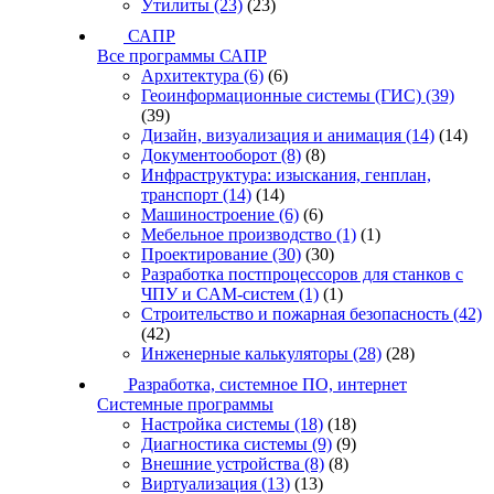
Утилиты
(23)
(23)
САПР
Все программы САПР
Архитектура
(6)
(6)
Геоинформационные системы (ГИС)
(39)
(39)
Дизайн, визуализация и анимация
(14)
(14)
Документооборот
(8)
(8)
Инфраструктура: изыскания, генплан,
транспорт
(14)
(14)
Машиностроение
(6)
(6)
Мебельное производство
(1)
(1)
Проектирование
(30)
(30)
Разработка постпроцессоров для станков с
ЧПУ и CAM-систем
(1)
(1)
Строительство и пожарная безопасность
(42)
(42)
Инженерные калькуляторы
(28)
(28)
Разработка, системное ПО, интернет
Системные программы
Настройка системы
(18)
(18)
Диагностика системы
(9)
(9)
Внешние устройства
(8)
(8)
Виртуализация
(13)
(13)