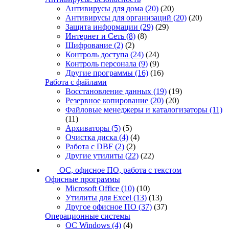
Антивирусы для дома
(20)
(20)
Антивирусы для организаций
(20)
(20)
Защита информации
(29)
(29)
Интернет и Сеть
(8)
(8)
Шифрование
(2)
(2)
Контроль доступа
(24)
(24)
Контроль персонала
(9)
(9)
Другие программы
(16)
(16)
Работа с файлами
Восстановление данных
(19)
(19)
Резервное копирование
(20)
(20)
Файловые менеджеры и каталогизаторы
(11)
(11)
Архиваторы
(5)
(5)
Очистка диска
(4)
(4)
Работа с DBF
(2)
(2)
Другие утилиты
(22)
(22)
ОС, офисное ПО, работа с текстом
Офисные программы
Microsoft Office
(10)
(10)
Утилиты для Excel
(13)
(13)
Другое офисное ПО
(37)
(37)
Операционные системы
ОС Windows
(4)
(4)