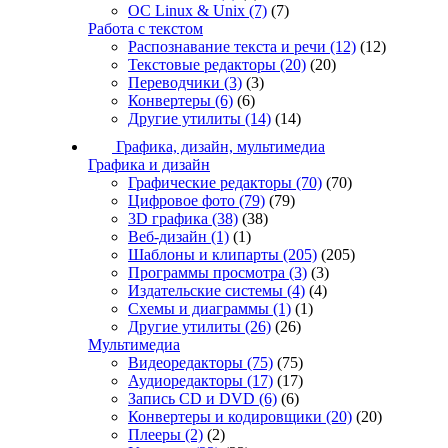
ОС Linux & Unix
(7)
(7)
Работа с текстом
Распознавание текста и речи
(12)
(12)
Текстовые редакторы
(20)
(20)
Переводчики
(3)
(3)
Конвертеры
(6)
(6)
Другие утилиты
(14)
(14)
Графика, дизайн, мультимедиа
Графика и дизайн
Графические редакторы
(70)
(70)
Цифровое фото
(79)
(79)
3D графика
(38)
(38)
Веб-дизайн
(1)
(1)
Шаблоны и клипарты
(205)
(205)
Программы просмотра
(3)
(3)
Издательские системы
(4)
(4)
Схемы и диаграммы
(1)
(1)
Другие утилиты
(26)
(26)
Мультимедиа
Видеоредакторы
(75)
(75)
Аудиоредакторы
(17)
(17)
Запись CD и DVD
(6)
(6)
Конвертеры и кодировщики
(20)
(20)
Плееры
(2)
(2)