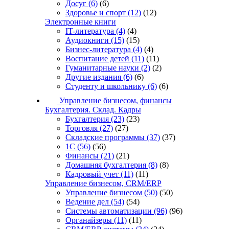
Досуг
(6)
(6)
Здоровье и спорт
(12)
(12)
Электронные книги
IT-литература
(4)
(4)
Аудиокниги
(15)
(15)
Бизнес-литература
(4)
(4)
Воспитание детей
(11)
(11)
Гуманитарные науки
(2)
(2)
Другие издания
(6)
(6)
Студенту и школьнику
(6)
(6)
Управление бизнесом, финансы
Бухгалтерия. Склад. Кадры
Бухгалтерия
(23)
(23)
Торговля
(27)
(27)
Складские программы
(37)
(37)
1С
(56)
(56)
Финансы
(21)
(21)
Домашняя бухгалтерия
(8)
(8)
Кадровый учет
(11)
(11)
Управление бизнесом, CRM/ERP
Управление бизнесом
(50)
(50)
Ведение дел
(54)
(54)
Системы автоматизации
(96)
(96)
Органайзеры
(11)
(11)