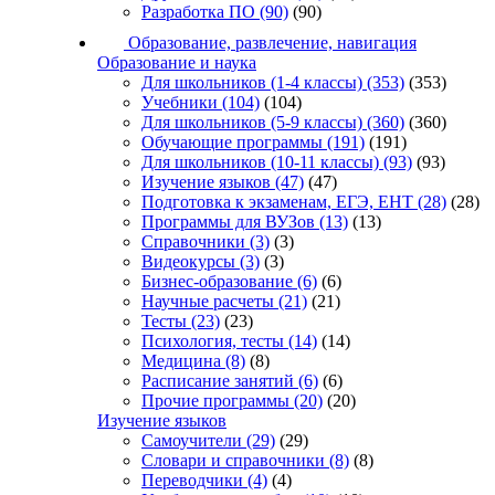
Разработка ПО
(90)
(90)
Образование, развлечение, навигация
Образование и наука
Для школьников (1-4 классы)
(353)
(353)
Учебники
(104)
(104)
Для школьников (5-9 классы)
(360)
(360)
Обучающие программы
(191)
(191)
Для школьников (10-11 классы)
(93)
(93)
Изучение языков
(47)
(47)
Подготовка к экзаменам, ЕГЭ, ЕНТ
(28)
(28)
Программы для ВУЗов
(13)
(13)
Справочники
(3)
(3)
Видеокурсы
(3)
(3)
Бизнес-образование
(6)
(6)
Научные расчеты
(21)
(21)
Тесты
(23)
(23)
Психология, тесты
(14)
(14)
Медицина
(8)
(8)
Расписание занятий
(6)
(6)
Прочие программы
(20)
(20)
Изучение языков
Самоучители
(29)
(29)
Словари и справочники
(8)
(8)
Переводчики
(4)
(4)