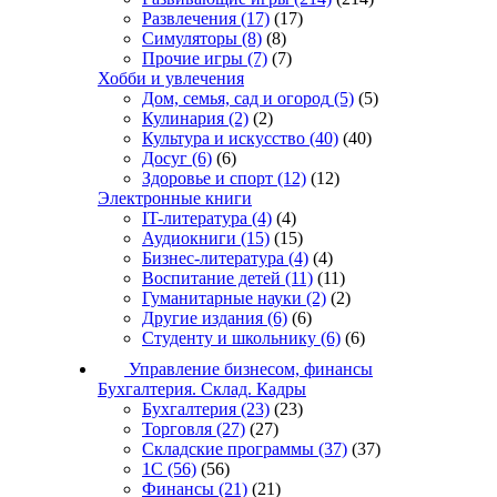
Развлечения
(17)
(17)
Симуляторы
(8)
(8)
Прочие игры
(7)
(7)
Хобби и увлечения
Дом, семья, сад и огород
(5)
(5)
Кулинария
(2)
(2)
Культура и искусство
(40)
(40)
Досуг
(6)
(6)
Здоровье и спорт
(12)
(12)
Электронные книги
IT-литература
(4)
(4)
Аудиокниги
(15)
(15)
Бизнес-литература
(4)
(4)
Воспитание детей
(11)
(11)
Гуманитарные науки
(2)
(2)
Другие издания
(6)
(6)
Студенту и школьнику
(6)
(6)
Управление бизнесом, финансы
Бухгалтерия. Склад. Кадры
Бухгалтерия
(23)
(23)
Торговля
(27)
(27)
Складские программы
(37)
(37)
1С
(56)
(56)
Финансы
(21)
(21)