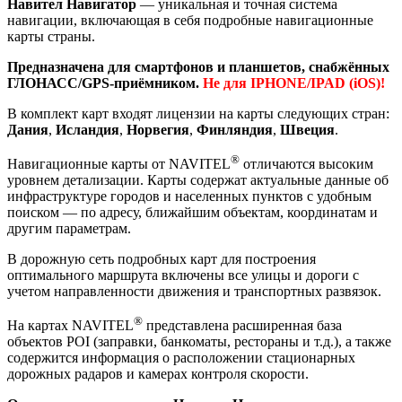
Навител Навигатор
— уникальная и точная система
навигации, включающая в себя подробные навигационные
карты страны.
Предназначена для смартфонов и планшетов, снабжённых
ГЛОНАСС/GPS-приёмником.
Не для IPHONE/IPAD (iOS)!
В комплект карт входят лицензии на карты следующих стран:
Дания
,
Исландия
,
Норвегия
,
Финляндия
,
Швеция
.
®
Навигационные карты от NAVITEL
отличаются высоким
уровнем детализации. Карты содержат актуальные данные об
инфраструктуре городов и населенных пунктов с удобным
поиском — по адресу, ближайшим объектам, координатам и
другим параметрам.
В дорожную сеть подробных карт для построения
оптимального маршрута включены все улицы и дороги с
учетом направленности движения и транспортных развязок.
®
На картах NAVITEL
представлена расширенная база
объектов POI (заправки, банкоматы, рестораны и т.д.), а также
содержится информация о расположении стационарных
дорожных радаров и камерах контроля скорости.