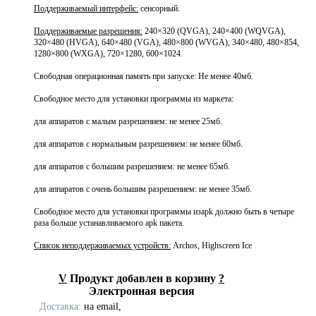
Поддерживаемый интерфейс:
сенсорный.
Поддерживаемые разрешения:
240×320 (QVGA), 240×400 (WQVGA),
320×480 (HVGA), 640×480 (VGA), 480×800 (WVGA), 340×480, 480×854,
1280×800 (WXGA), 720×1280, 600×1024.
Свободная операционная память при запуске: Не менее 40мб.
Свободное место для установки программы из маркета:
для аппаратов с малым разрешением: не менее 25мб.
для аппаратов с нормальным разрешением: не менее 60мб.
для аппаратов с большим разрешением: не менее 65мб.
для аппаратов с очень большим разрешением: не менее 35мб.
Свободное место для установки программы изapk должно быть в четыре
раза больше устанавливаемого apk пакета.
Список неподдерживаемых устройств:
Archos, Highscreen Ice
V
Продукт добавлен в корзину
?
Электронная версия
Доставка:
на email,