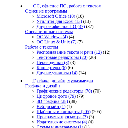
ОС, офисное ПО, работа с текстом
Офисные программы
Microsoft Office
(10)
(10)
Утилиты для Excel
(13)
(13)
Другое офисное ПО
(37)
(37)
Операционные системы
ОС Windows
(4)
(4)
ОС Linux & Unix
(7)
(7)
Работа с текстом
Распознавание текста и речи
(12)
(12)
Текстовые редакторы
(20)
(20)
Переводчики
(3)
(3)
Конвертеры
(6)
(6)
Другие утилиты
(14)
(14)
Графика, дизайн, мультимедиа
Графика и дизайн
Графические редакторы
(70)
(70)
Цифровое фото
(79)
(79)
3D графика
(38)
(38)
Веб-дизайн
(1)
(1)
Шаблоны и клипарты
(205)
(205)
Программы просмотра
(3)
(3)
Издательские системы
(4)
(4)
Схемы и диаграммы
(1)
(1)