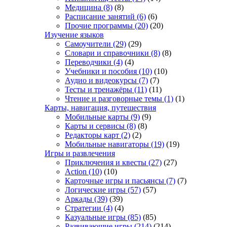
Медицина
(8)
(8)
Расписание занятий
(6)
(6)
Прочие программы
(20)
(20)
Изучение языков
Самоучители
(29)
(29)
Словари и справочники
(8)
(8)
Переводчики
(4)
(4)
Учебники и пособия
(10)
(10)
Аудио и видеокурсы
(7)
(7)
Тесты и тренажёры
(11)
(11)
Чтение и разговорные темы
(1)
(1)
Карты, навигация, путешествия
Мобильные карты
(9)
(9)
Карты и сервисы
(8)
(8)
Редакторы карт
(2)
(2)
Мобильные навигаторы
(19)
(19)
Игры и развлечения
Приключения и квесты
(27)
(27)
Action
(10)
(10)
Карточные игры и пасьянсы
(7)
(7)
Логические игры
(57)
(57)
Аркады
(39)
(39)
Стратегии
(4)
(4)
Казуальные игры
(85)
(85)
Развивающие игры
(214)
(214)