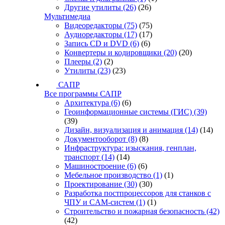
Другие утилиты
(26)
(26)
Мультимедиа
Видеоредакторы
(75)
(75)
Аудиоредакторы
(17)
(17)
Запись CD и DVD
(6)
(6)
Конвертеры и кодировщики
(20)
(20)
Плееры
(2)
(2)
Утилиты
(23)
(23)
САПР
Все программы САПР
Архитектура
(6)
(6)
Геоинформационные системы (ГИС)
(39)
(39)
Дизайн, визуализация и анимация
(14)
(14)
Документооборот
(8)
(8)
Инфраструктура: изыскания, генплан,
транспорт
(14)
(14)
Машиностроение
(6)
(6)
Мебельное производство
(1)
(1)
Проектирование
(30)
(30)
Разработка постпроцессоров для станков с
ЧПУ и CAM-систем
(1)
(1)
Строительство и пожарная безопасность
(42)
(42)