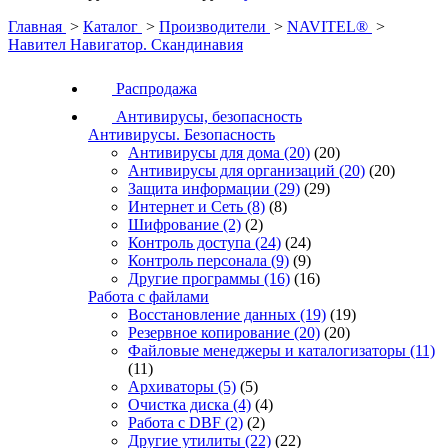
Главная
>
Каталог
>
Производители
>
NAVITEL®
>
Навител Навигатор. Скандинавия
Распродажа
Антивирусы, безопасность
Антивирусы. Безопасность
Антивирусы для дома
(20)
(20)
Антивирусы для организаций
(20)
(20)
Защита информации
(29)
(29)
Интернет и Сеть
(8)
(8)
Шифрование
(2)
(2)
Контроль доступа
(24)
(24)
Контроль персонала
(9)
(9)
Другие программы
(16)
(16)
Работа с файлами
Восстановление данных
(19)
(19)
Резервное копирование
(20)
(20)
Файловые менеджеры и каталогизаторы
(11)
(11)
Архиваторы
(5)
(5)
Очистка диска
(4)
(4)
Работа с DBF
(2)
(2)
Другие утилиты
(22)
(22)