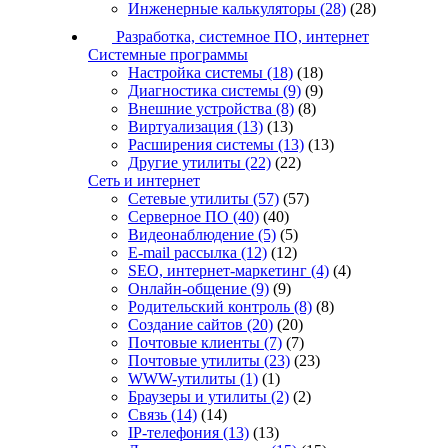
Инженерные калькуляторы
(28)
(28)
Разработка, системное ПО, интернет
Системные программы
Настройка системы
(18)
(18)
Диагностика системы
(9)
(9)
Внешние устройства
(8)
(8)
Виртуализация
(13)
(13)
Расширения системы
(13)
(13)
Другие утилиты
(22)
(22)
Сеть и интернет
Сетевые утилиты
(57)
(57)
Серверное ПО
(40)
(40)
Видеонаблюдение
(5)
(5)
E-mail рассылка
(12)
(12)
SEO, интернет-маркетинг
(4)
(4)
Онлайн-общение
(9)
(9)
Родительский контроль
(8)
(8)
Создание сайтов
(20)
(20)
Почтовые клиенты
(7)
(7)
Почтовые утилиты
(23)
(23)
WWW-утилиты
(1)
(1)
Браузеры и утилиты
(2)
(2)
Связь
(14)
(14)
IP-телефония
(13)
(13)