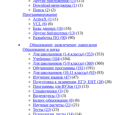
Другие приложения
(15)
(15)
Download-менеджеры
(1)
(1)
Поиск
(2)
(2)
Программирование
ActiveX
(1)
(1)
VCL
(6)
(6)
Базы данных
(16)
(16)
Другие библиотеки
(13)
(13)
Разработка ПО
(90)
(90)
Образование, развлечение, навигация
Образование и наука
Для школьников (1-4 классы)
(353)
(353)
Учебники
(104)
(104)
Для школьников (5-9 классы)
(360)
(360)
Обучающие программы
(191)
(191)
Для школьников (10-11 классы)
(93)
(93)
Изучение языков
(47)
(47)
Подготовка к экзаменам, ЕГЭ, ЕНТ
(28)
(28)
Программы для ВУЗов
(13)
(13)
Справочники
(3)
(3)
Видеокурсы
(3)
(3)
Бизнес-образование
(6)
(6)
Научные расчеты
(21)
(21)
Тесты
(23)
(23)
Психология, тесты
(14)
(14)