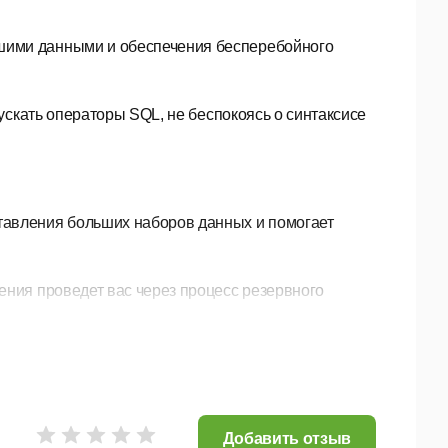
шими данными и обеспечения бесперебойного
пускать операторы SQL, не беспокоясь о синтаксисе
тавления больших наборов данных и помогает
ения проведет вас через процесс резервного
туальных групп со службой Navicat Cloud.
я SSH и SSL, чтобы каждое соединение было
Добавить отзыв