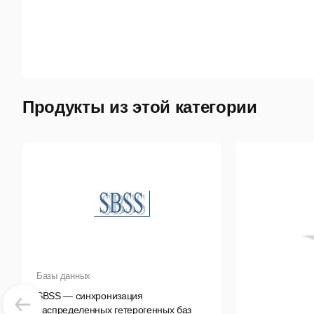
М
Т
Nav
пре
Продукты из этой категории
ген
кач
ист
дан
сор
Базы данных
SBSS — синхронизация
распределенных гетерогенных баз