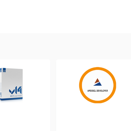
ежплатформенное лицензирование.
емный режим.
icat 16
содержит ряд улучшений UI / UX по сравнению с
доставлении экспертного UX-дизайна для повышения удобств
ерации данных предоставляет широкий спектр функций для
ества. В инструмент Smart Charts добавлено больше типов 
очнику данных по вашему выбору, например, из Excel, Ac
ные с помощью настраиваемых полей, изменив типы пол
тировку на основе другого порядка полей.