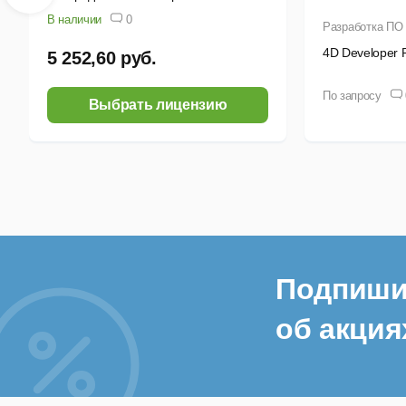
данных (ANSI-версия)
В наличии
0
Разработка ПО
4D Developer P
5 252,60 руб.
По запросу
Выбрать лицензию
Подпиши
об акция