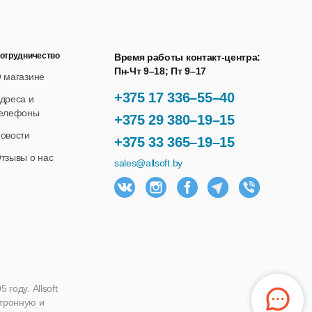
отрудничество
Время работы контакт-центра:
Пн-Чт 9–18; Пт 9–17
 магазине
+375 17 336–55–40
дреса и
елефоны
+375 29 380–19–15
овости
+375 33 365–19–15
тзывы о нас
sales@allsoft.by
году. Allsoft
ктронную и