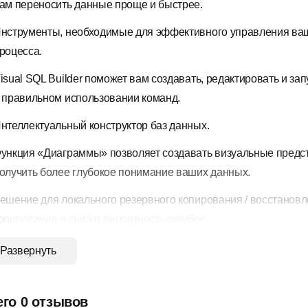
ам переносить данные проще и быстрее.
нструменты, необходимые для эффективного управления ва
роцесса.
isual SQL Builder поможет вам создавать, редактировать и за
 правильном использовании команд.
нтеллектуальный конструктор баз данных.
ункция «Диаграммы» позволяет создавать визуальные предс
олучить более глубокое понимание ваших данных.
ешение для локального резервного копирования / восстановл
опирования и снизит вероятность ошибок.
инхронизация настроек подключения, моделей, запросов и вир
Развернуть
становка безопасного соединения с помощью туннелировани
езопасным, стабильным и надежным.
его 0 отзывов