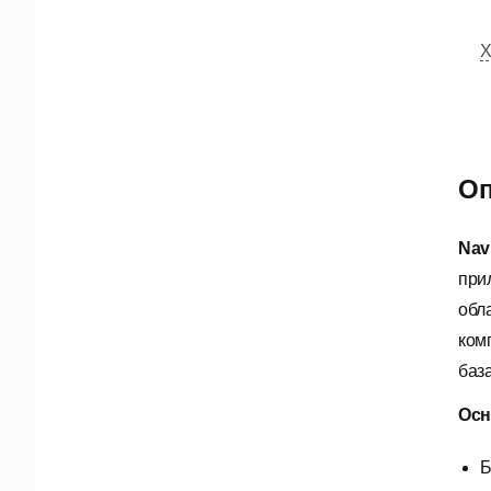
Х
Оп
Nav
при
обл
ком
баз
Осн
Б