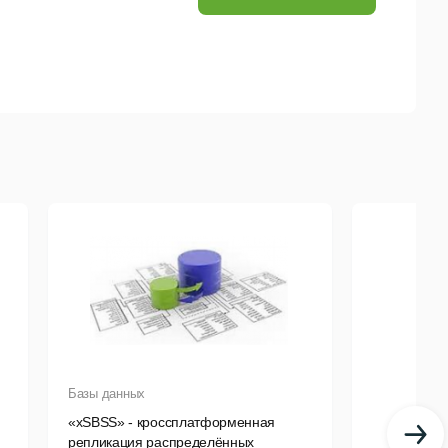
 его предшественником. Мы сосредоточились на
а использования и доступности. Новый инструмент
 создания большого объема данных тестирования
диаграмм и новые функции. Подключайтесь к любому
cess или ODBC. Вы также можете расширить свои
ей, объединив поля, сопоставив значения или
Базы данных
«xSBSS» - кроссплатформенная
репликация распределённых