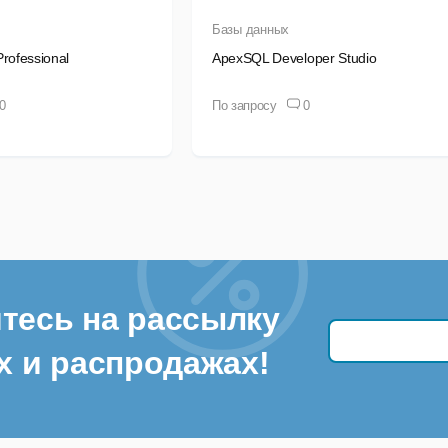
Базы данных
rofessional
ApexSQL Developer Studio
0
По запросу
0
тесь на рассылку
х и распродажах!