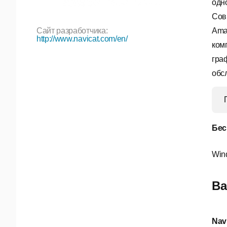
одн
Сов
Сайт разработчика:
Amaz
http://www.navicat.com/en/
ком
гра
обс
Бес
Win
Ва
Nav