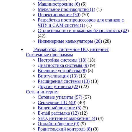
Машиностроение
(6)
(6)
Мебельное производство
(1)
(1)
Проектирование
(30)
(30)
Разработка постпроцессоров для станков с
ЧПУ и CAM-систем
(1)
(1)
Строительство и пожарная безопасность
(42)
(42)
Инженерные калькуляторы
(28)
(28)
Разработка, системное ПО, интернет
Системные программы
Настройка системы
(18)
(18)
Диагностика системы
(9)
(9)
Внешние устройства
(8)
(8)
Виртуализация
(13)
(13)
Расширения системы
(13)
(13)
Другие утилиты
(22)
(22)
Сеть и интернет
Сетевые утилиты
(57)
(57)
Серверное ПО
(40)
(40)
Видеонаблюдение
(5)
(5)
E-mail рассылка
(12)
(12)
SEO, интернет-маркетинг
(4)
(4)
Онлайн-общение
(9)
(9)
Родительский контроль
(8)
(8)