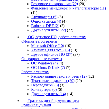
Резервное копирование
(20)
(20)
Файловые менеджеры и каталогизаторы
(11)
(11)
Архиваторы
(5)
(5)
Очистка диска
(4)
(4)
Работа с DBF
(2)
(2)
Другие утилиты
(22)
(22)
ОС, офисное ПО, работа с текстом
Офисные программы
Microsoft Office
(10)
(10)
Утилиты для Excel
(13)
(13)
Другое офисное ПО
(37)
(37)
Операционные системы
ОС Windows
(4)
(4)
ОС Linux & Unix
(7)
(7)
Работа с текстом
Распознавание текста и речи
(12)
(12)
Текстовые редакторы
(20)
(20)
Переводчики
(3)
(3)
Конвертеры
(6)
(6)
Другие утилиты
(14)
(14)
Графика, дизайн, мультимедиа
Графика и дизайн