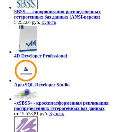
SBSS — синхронизация распределенных
гетерогенных баз данных (ANSI-версия)
5 252,60 руб.
Купить
4D Developer Professional
ApexSQL Developer Studio
«xSBSS» - кроссплатформенная репликация
распределённых гетерогенных баз данных
от 15 578,81 руб.
Купить