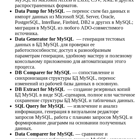
распространенных форматов.
Data Pump for MySQL
— перенос схем баз данных и
импорт данных из Microsoft SQL Server, Oracle,
PostgreSQL, InterBase, Firebird, DB2 и других в MySQL;
миграция в MySQL из любого ADO-совместимого
источника.
Data Generator for MySQL
— генерация тестовых
данных в БД MySQL для проверки ее
работоспособности; доступ к разнообразным
параметрам генерации, удобному мастеру и полезному
консольному приложению для автоматизации этого
процесса.
DB Comparer for MySQL
— сопоставление и
синхронизация структуры БД MySQL, перенос
изменений из рабочей базы данных в основную.
DB Extract for MySQL
— создание резервных копий
БД MySQL в виде SQL-сценария, полное или частичное
сохранение структуры БД MySQL и табличных данных.
SQL Query for MySQL
— извлечение и анализ
информации, генерация в визуальном редакторе
запросов MySQL, работа с планами запросов MySQL и
формирование диаграмм на основании полученных
данных.
Data Comparer for MySQL
— сравнение и