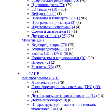
Графические редакторы
(70)
(70)
Цифровое фото
(79)
(79)
3D графика
(38)
(38)
Веб-дизайн
(1)
(1)
Шаблоны и клипарты
(205)
(205)
Программы просмотра
(3)
(3)
Издательские системы
(4)
(4)
Схемы и диаграммы
(1)
(1)
Другие утилиты
(26)
(26)
Мультимедиа
Видеоредакторы
(75)
(75)
Аудиоредакторы
(17)
(17)
Запись CD и DVD
(6)
(6)
Конвертеры и кодировщики
(20)
(20)
Плееры
(2)
(2)
Утилиты
(23)
(23)
САПР
Все программы САПР
Архитектура
(6)
(6)
Геоинформационные системы (ГИС)
(39)
(39)
Дизайн, визуализация и анимация
(14)
(14)
Документооборот
(8)
(8)
Инфраструктура: изыскания, генплан,
транспорт
(14)
(14)