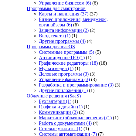
Управление бизнесом
(6)
(6)
Программы для смартфонов
Карты и навигация
(37)
(37)
Бизнес-приложения, менеджеры,
органайзеры
(6)
(6)
Защита информации
(2)
(2)
Ввод текста
(1)
(1)
Другие программы
(4)
(4)
Программы для macOS
Системные программы
(5)
(5)
Антивирусное ПО
(1)
(1)
Графические редакторы
(18)
(18)
Мультимедиа
(1)
(1)
Деловые программы
(3)
(3)
Управление файлами
(3)
(3)
Разработка и программирование
(3)
(3)
Другие приложения
(1)
(1)
Облачные решения (SaaS)
Бухгалтерия
(1)
(1)
Графика и дизайн
(1)
(1)
Коммуникации
(2)
(2)
Маркетинг (облачные решения)
(1)
(1)
Работа с документами
(4)
(4)
Сетевые утилиты
(1)
(1)
Системы автоматизации
(7)
(7)