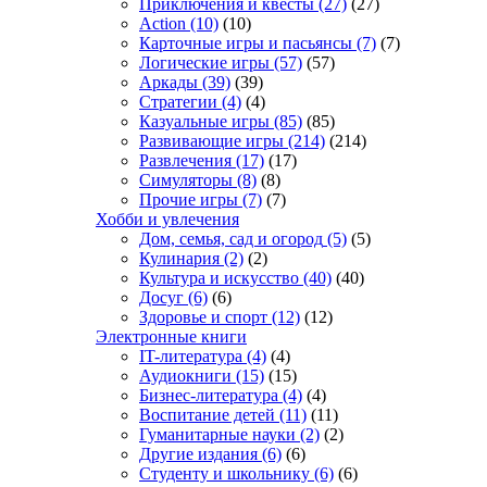
Приключения и квесты
(27)
(27)
Action
(10)
(10)
Карточные игры и пасьянсы
(7)
(7)
Логические игры
(57)
(57)
Аркады
(39)
(39)
Стратегии
(4)
(4)
Казуальные игры
(85)
(85)
Развивающие игры
(214)
(214)
Развлечения
(17)
(17)
Симуляторы
(8)
(8)
Прочие игры
(7)
(7)
Хобби и увлечения
Дом, семья, сад и огород
(5)
(5)
Кулинария
(2)
(2)
Культура и искусство
(40)
(40)
Досуг
(6)
(6)
Здоровье и спорт
(12)
(12)
Электронные книги
IT-литература
(4)
(4)
Аудиокниги
(15)
(15)
Бизнес-литература
(4)
(4)
Воспитание детей
(11)
(11)
Гуманитарные науки
(2)
(2)
Другие издания
(6)
(6)
Студенту и школьнику
(6)
(6)