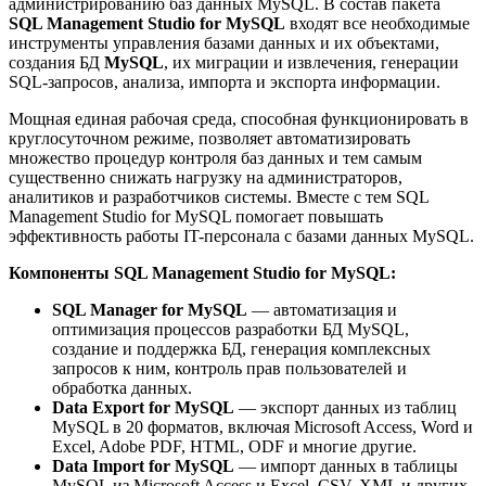
администрированию баз данных MySQL. В состав пакета
SQL Management Studio for MySQL
входят все необходимые
инструменты управления базами данных и их объектами,
создания БД
MySQL
, их миграции и извлечения, генерации
SQL-запросов, анализа, импорта и экспорта информации.
Мощная единая рабочая среда, способная функционировать в
круглосуточном режиме, позволяет автоматизировать
множество процедур контроля баз данных и тем самым
существенно снижать нагрузку на администраторов,
аналитиков и разработчиков системы. Вместе с тем SQL
Management Studio for MySQL помогает повышать
эффективность работы IT-персонала с базами данных MySQL.
Компоненты SQL Management Studio for MySQL:
SQL Manager for MySQL
— автоматизация и
оптимизация процессов разработки БД MySQL,
создание и поддержка БД, генерация комплексных
запросов к ним, контроль прав пользователей и
обработка данных.
Data Export for MySQL
— экспорт данных из таблиц
MySQL в 20 форматов, включая Microsoft Access, Word и
Excel, Adobe PDF, HTML, ODF и многие другие.
Data Import for MySQL
— импорт данных в таблицы
MySQL из Microsoft Access и Excel, CSV, XML и других