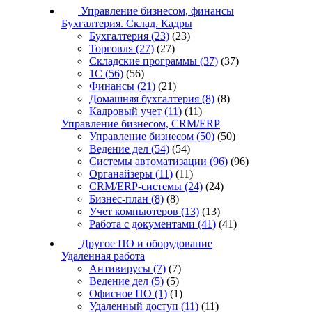
Управление бизнесом, финансы
Бухгалтерия. Склад. Кадры
Бухгалтерия
(23)
(23)
Торговля
(27)
(27)
Складские программы
(37)
(37)
1С
(56)
(56)
Финансы
(21)
(21)
Домашняя бухгалтерия
(8)
(8)
Кадровый учет
(11)
(11)
Управление бизнесом, CRM/ERP
Управление бизнесом
(50)
(50)
Ведение дел
(54)
(54)
Системы автоматизации
(96)
(96)
Органайзеры
(11)
(11)
CRM/ERP-системы
(24)
(24)
Бизнес-план
(8)
(8)
Учет компьютеров
(13)
(13)
Работа с документами
(41)
(41)
Другое ПО и оборудование
Удаленная работа
Антивирусы
(7)
(7)
Ведение дел
(5)
(5)
Офисное ПО
(1)
(1)
Удаленный доступ
(11)
(11)