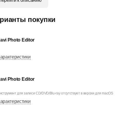
Перейти к описанию
рианты покупки
avi Photo Editor
арактеристики
avi Photo Editor
нструмент для записи CD/DVD/Blu-ray отсутствует в версии для macOS
арактеристики