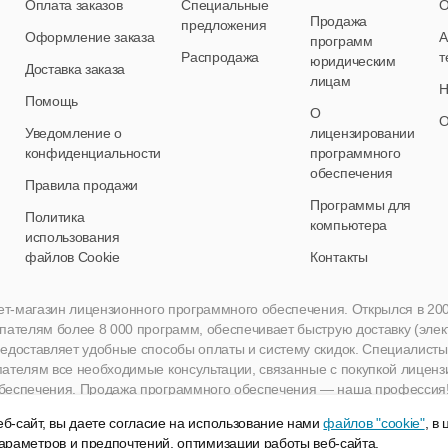
Оплата заказов
Специальные
О
Продажа
предложения
Оформление заказа
А
программ
Распродажа
т
юридическим
Доставка заказа
лицам
Н
Помощь
О
О
Уведомление о
лицензировании
конфиденциальности
программного
обеспечения
Правила продажи
Программы для
Политика
компьютера
использования
файлов Cookie
Контакты
нет-магазин лицензионного программного обеспечения. Открылся в 2005 
пателям более 8 000 программ, обеспечивает быструю доставку (эле
едоставляет удобные способы оплаты и систему скидок. Специалисты A
пателям все необходимые консультации, связанные с покупкой лиценз
беспечения. Продажа программного обеспечения — наша профессия
б-сайт, вы даете согласие на использование нами
файлов "cookie"
, в
араметров и предпочтений, оптимизации работы веб-сайта.