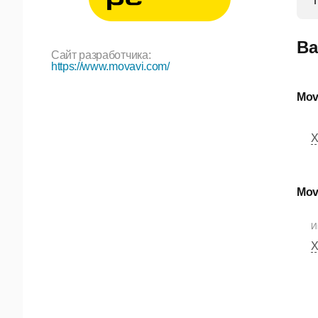
Ва
Сайт разработчика:
https://www.movavi.com/
Mov
Х
Mov
И
Х