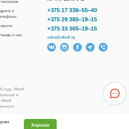
 магазине
+375 17 336–55–40
дреса и
елефоны
+375 29 380–19–15
овости
+375 33 365–19–15
тзывы о нас
sales@allsoft.by
году. Allsoft
ктронную и
llsoft
ионного
!
 целях
Хорошо