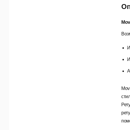
Оп
Mov
Воз
И
И
А
Mov
сти
Рет
рет
пом