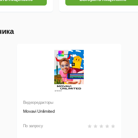
чика
Видеоредакторы
Movavi Unlimited
По запросу