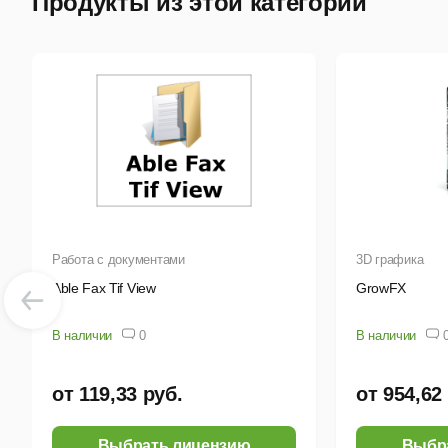
Продукты из этой категории
Работа с документами
3D графика
Able Fax Tif View
GrowFX
В наличии
0
В наличии
от 119,33 руб.
от 954,62
Выбрать лицензию
Выбр