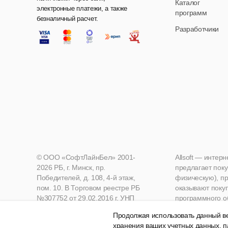
Каталог
электронные платежи, а также
программ
безналичный расчет.
Разработчики
© ООО «СофтЛайнБел» 2001-
Allsoft — интер
2026 РБ, г. Минск, пр.
предлагает поку
Победителей, д. 108, 4-й этаж,
физическую), пр
пом. 10. В Торговом реестре РБ
оказывают поку
№307752 от 29.02.2016 г. УНП
программного о
190271125, Мингорисполком
Продолжая использовать данный ве
хранения ваших учетных данных, п