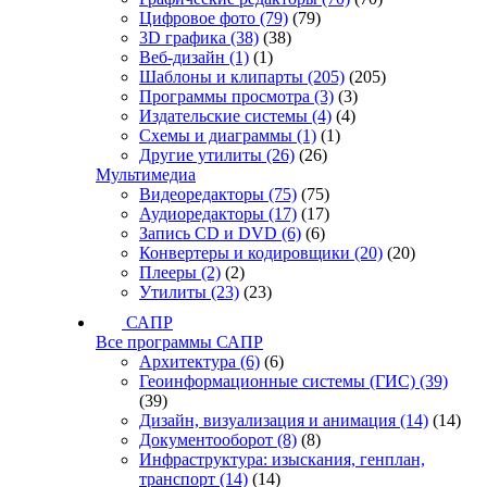
Цифровое фото
(79)
(79)
3D графика
(38)
(38)
Веб-дизайн
(1)
(1)
Шаблоны и клипарты
(205)
(205)
Программы просмотра
(3)
(3)
Издательские системы
(4)
(4)
Схемы и диаграммы
(1)
(1)
Другие утилиты
(26)
(26)
Мультимедиа
Видеоредакторы
(75)
(75)
Аудиоредакторы
(17)
(17)
Запись CD и DVD
(6)
(6)
Конвертеры и кодировщики
(20)
(20)
Плееры
(2)
(2)
Утилиты
(23)
(23)
САПР
Все программы САПР
Архитектура
(6)
(6)
Геоинформационные системы (ГИС)
(39)
(39)
Дизайн, визуализация и анимация
(14)
(14)
Документооборот
(8)
(8)
Инфраструктура: изыскания, генплан,
транспорт
(14)
(14)