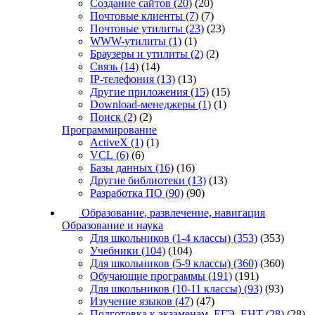
Создание сайтов
(20)
(20)
Почтовые клиенты
(7)
(7)
Почтовые утилиты
(23)
(23)
WWW-утилиты
(1)
(1)
Браузеры и утилиты
(2)
(2)
Связь
(14)
(14)
IP-телефония
(13)
(13)
Другие приложения
(15)
(15)
Download-менеджеры
(1)
(1)
Поиск
(2)
(2)
Программирование
ActiveX
(1)
(1)
VCL
(6)
(6)
Базы данных
(16)
(16)
Другие библиотеки
(13)
(13)
Разработка ПО
(90)
(90)
Образование, развлечение, навигация
Образование и наука
Для школьников (1-4 классы)
(353)
(353)
Учебники
(104)
(104)
Для школьников (5-9 классы)
(360)
(360)
Обучающие программы
(191)
(191)
Для школьников (10-11 классы)
(93)
(93)
Изучение языков
(47)
(47)
Подготовка к экзаменам, ЕГЭ, ЕНТ
(28)
(28)