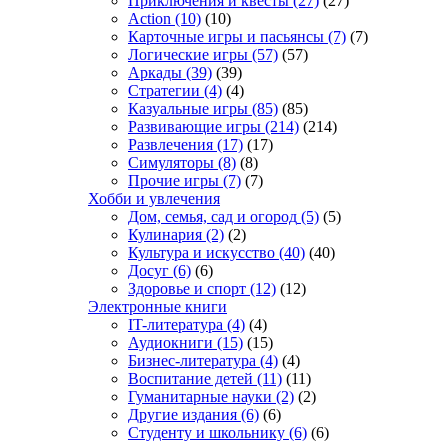
Приключения и квесты
(27)
(27)
Action
(10)
(10)
Карточные игры и пасьянсы
(7)
(7)
Логические игры
(57)
(57)
Аркады
(39)
(39)
Стратегии
(4)
(4)
Казуальные игры
(85)
(85)
Развивающие игры
(214)
(214)
Развлечения
(17)
(17)
Симуляторы
(8)
(8)
Прочие игры
(7)
(7)
Хобби и увлечения
Дом, семья, сад и огород
(5)
(5)
Кулинария
(2)
(2)
Культура и искусство
(40)
(40)
Досуг
(6)
(6)
Здоровье и спорт
(12)
(12)
Электронные книги
IT-литература
(4)
(4)
Аудиокниги
(15)
(15)
Бизнес-литература
(4)
(4)
Воспитание детей
(11)
(11)
Гуманитарные науки
(2)
(2)
Другие издания
(6)
(6)
Студенту и школьнику
(6)
(6)