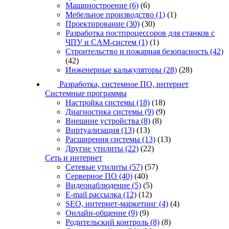
Машиностроение
(6)
(6)
Мебельное производство
(1)
(1)
Проектирование
(30)
(30)
Разработка постпроцессоров для станков с
ЧПУ и CAM-систем
(1)
(1)
Строительство и пожарная безопасность
(42)
(42)
Инженерные калькуляторы
(28)
(28)
Разработка, системное ПО, интернет
Системные программы
Настройка системы
(18)
(18)
Диагностика системы
(9)
(9)
Внешние устройства
(8)
(8)
Виртуализация
(13)
(13)
Расширения системы
(13)
(13)
Другие утилиты
(22)
(22)
Сеть и интернет
Сетевые утилиты
(57)
(57)
Серверное ПО
(40)
(40)
Видеонаблюдение
(5)
(5)
E-mail рассылка
(12)
(12)
SEO, интернет-маркетинг
(4)
(4)
Онлайн-общение
(9)
(9)
Родительский контроль
(8)
(8)