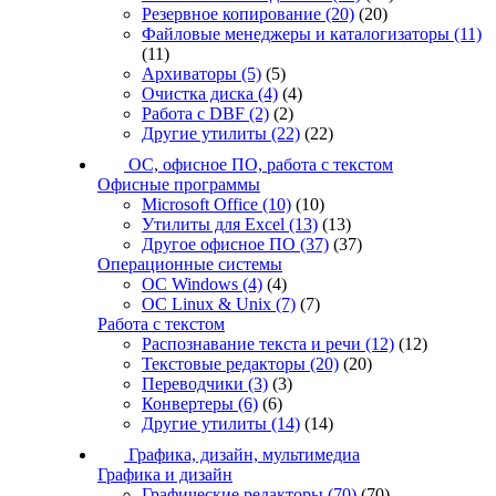
Резервное копирование
(20)
(20)
Файловые менеджеры и каталогизаторы
(11)
(11)
Архиваторы
(5)
(5)
Очистка диска
(4)
(4)
Работа с DBF
(2)
(2)
Другие утилиты
(22)
(22)
ОС, офисное ПО, работа с текстом
Офисные программы
Microsoft Office
(10)
(10)
Утилиты для Excel
(13)
(13)
Другое офисное ПО
(37)
(37)
Операционные системы
ОС Windows
(4)
(4)
ОС Linux & Unix
(7)
(7)
Работа с текстом
Распознавание текста и речи
(12)
(12)
Текстовые редакторы
(20)
(20)
Переводчики
(3)
(3)
Конвертеры
(6)
(6)
Другие утилиты
(14)
(14)
Графика, дизайн, мультимедиа
Графика и дизайн
Графические редакторы
(70)
(70)