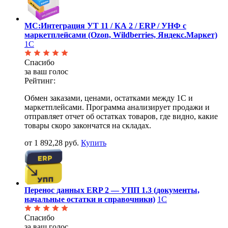
МС:Интеграция УТ 11 / КА 2 / ERP / УНФ с
маркетплейсами (Ozon, Wildberries, Яндекс.Маркет)
1С
Спасибо
за ваш голос
Рейтинг:
Обмен заказами, ценами, остатками между 1С и
маркетплейсами. Программа анализирует продажи и
отправляет отчет об остатках товаров, где видно, какие
товары скоро закончатся на складах.
от 1 892,28 руб.
Купить
Перенос данных ERP 2 — УПП 1.3 (документы,
начальные остатки и справочники)
1С
Спасибо
за ваш голос