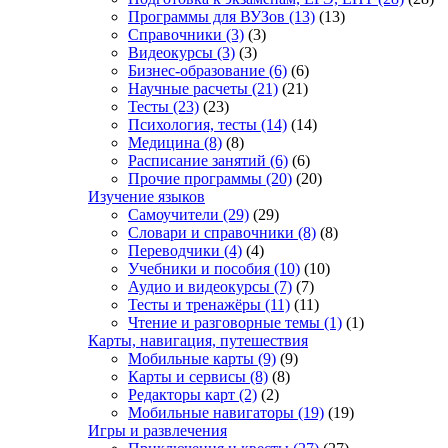
Программы для ВУЗов
(13)
(13)
Справочники
(3)
(3)
Видеокурсы
(3)
(3)
Бизнес-образование
(6)
(6)
Научные расчеты
(21)
(21)
Тесты
(23)
(23)
Психология, тесты
(14)
(14)
Медицина
(8)
(8)
Расписание занятий
(6)
(6)
Прочие программы
(20)
(20)
Изучение языков
Самоучители
(29)
(29)
Словари и справочники
(8)
(8)
Переводчики
(4)
(4)
Учебники и пособия
(10)
(10)
Аудио и видеокурсы
(7)
(7)
Тесты и тренажёры
(11)
(11)
Чтение и разговорные темы
(1)
(1)
Карты, навигация, путешествия
Мобильные карты
(9)
(9)
Карты и сервисы
(8)
(8)
Редакторы карт
(2)
(2)
Мобильные навигаторы
(19)
(19)
Игры и развлечения