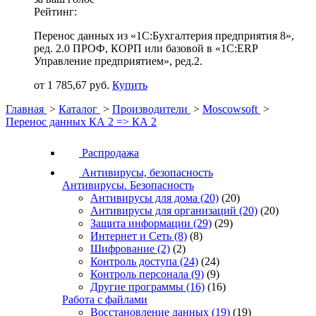
Рейтинг:
Перенос данных из «1С:Бухгалтерия предприятия 8»,
ред. 2.0 ПРОФ, КОРП или базовой в «1С:ERP
Управление предприятием», ред.2.
от 1 785,67 руб.
Купить
Главная
>
Каталог
>
Производители
>
Moscowsoft
>
Перенос данных КА 2 => КА 2
Распродажа
Антивирусы, безопасность
Антивирусы. Безопасность
Антивирусы для дома
(20)
(20)
Антивирусы для организаций
(20)
(20)
Защита информации
(29)
(29)
Интернет и Сеть
(8)
(8)
Шифрование
(2)
(2)
Контроль доступа
(24)
(24)
Контроль персонала
(9)
(9)
Другие программы
(16)
(16)
Работа с файлами
Восстановление данных
(19)
(19)