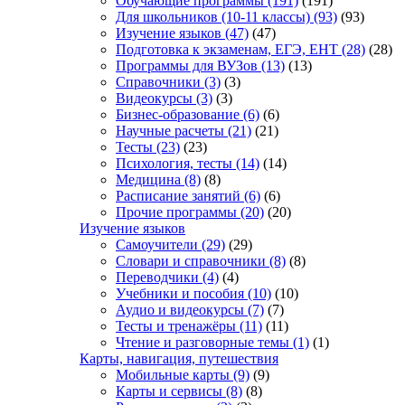
Обучающие программы
(191)
(191)
Для школьников (10-11 классы)
(93)
(93)
Изучение языков
(47)
(47)
Подготовка к экзаменам, ЕГЭ, ЕНТ
(28)
(28)
Программы для ВУЗов
(13)
(13)
Справочники
(3)
(3)
Видеокурсы
(3)
(3)
Бизнес-образование
(6)
(6)
Научные расчеты
(21)
(21)
Тесты
(23)
(23)
Психология, тесты
(14)
(14)
Медицина
(8)
(8)
Расписание занятий
(6)
(6)
Прочие программы
(20)
(20)
Изучение языков
Самоучители
(29)
(29)
Словари и справочники
(8)
(8)
Переводчики
(4)
(4)
Учебники и пособия
(10)
(10)
Аудио и видеокурсы
(7)
(7)
Тесты и тренажёры
(11)
(11)
Чтение и разговорные темы
(1)
(1)
Карты, навигация, путешествия
Мобильные карты
(9)
(9)
Карты и сервисы
(8)
(8)