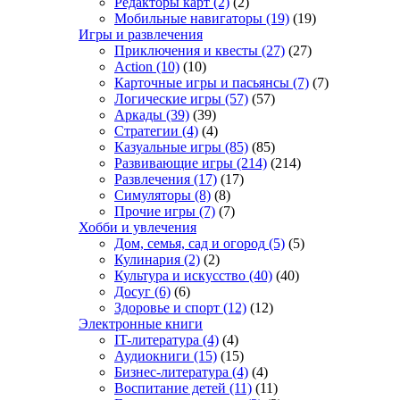
Редакторы карт
(2)
(2)
Мобильные навигаторы
(19)
(19)
Игры и развлечения
Приключения и квесты
(27)
(27)
Action
(10)
(10)
Карточные игры и пасьянсы
(7)
(7)
Логические игры
(57)
(57)
Аркады
(39)
(39)
Стратегии
(4)
(4)
Казуальные игры
(85)
(85)
Развивающие игры
(214)
(214)
Развлечения
(17)
(17)
Симуляторы
(8)
(8)
Прочие игры
(7)
(7)
Хобби и увлечения
Дом, семья, сад и огород
(5)
(5)
Кулинария
(2)
(2)
Культура и искусство
(40)
(40)
Досуг
(6)
(6)
Здоровье и спорт
(12)
(12)
Электронные книги
IT-литература
(4)
(4)
Аудиокниги
(15)
(15)
Бизнес-литература
(4)
(4)
Воспитание детей
(11)
(11)