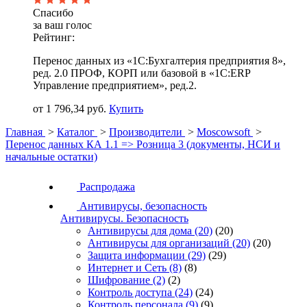
Спасибо
за ваш голос
Рейтинг:
Перенос данных из «1С:Бухгалтерия предприятия 8»,
ред. 2.0 ПРОФ, КОРП или базовой в «1С:ERP
Управление предприятием», ред.2.
от 1 796,34 руб.
Купить
Главная
>
Каталог
>
Производители
>
Moscowsoft
>
Перенос данных КА 1.1 => Розница 3 (документы, НСИ и
начальные остатки)
Распродажа
Антивирусы, безопасность
Антивирусы. Безопасность
Антивирусы для дома
(20)
(20)
Антивирусы для организаций
(20)
(20)
Защита информации
(29)
(29)
Интернет и Сеть
(8)
(8)
Шифрование
(2)
(2)
Контроль доступа
(24)
(24)
Контроль персонала
(9)
(9)