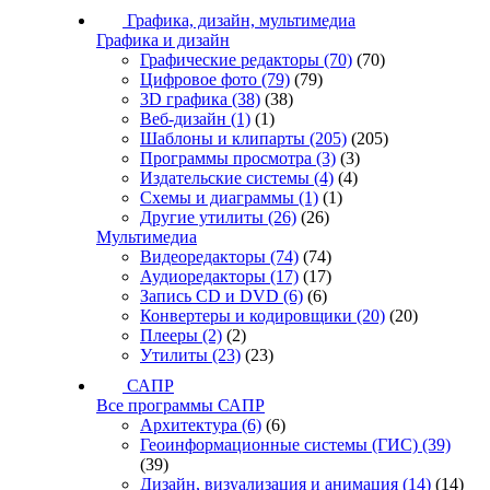
Графика, дизайн, мультимедиа
Графика и дизайн
Графические редакторы
(70)
(70)
Цифровое фото
(79)
(79)
3D графика
(38)
(38)
Веб-дизайн
(1)
(1)
Шаблоны и клипарты
(205)
(205)
Программы просмотра
(3)
(3)
Издательские системы
(4)
(4)
Схемы и диаграммы
(1)
(1)
Другие утилиты
(26)
(26)
Мультимедиа
Видеоредакторы
(74)
(74)
Аудиоредакторы
(17)
(17)
Запись CD и DVD
(6)
(6)
Конвертеры и кодировщики
(20)
(20)
Плееры
(2)
(2)
Утилиты
(23)
(23)
САПР
Все программы САПР
Архитектура
(6)
(6)
Геоинформационные системы (ГИС)
(39)
(39)
Дизайн, визуализация и анимация
(14)
(14)