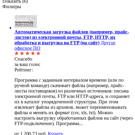
Показать (
6
)
Фильтры
Автоматическая загрузка файлов (например, прайс-
листов) из электронной почты, FTP, HTTP, их
обработка и выгрузка на FTP (на сайт)
Другое
офисное ПО
Спасибо
за ваш голос
Рейтинг:
Программа с заданным интервалом времени (или по
ручной команде) скачивает файлы (например, прайс-
листы поставщиков) из различных источников: письма
электронной почты, FTP или HTTP-адреса, и сохраняет
их в каталог упорядоченной структуры. При этом
извлекает файлы из архивов, может переименовывать
файлы и менять их формат (csv, xls, txt). Можно
настроить выгрузку обработанных файлов на сайт (через
FTP-подключение). Программа...
от 1 200,73 руб.
Купить