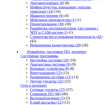
Документооборот
(8)
(8)
Инфраструктура: изыскания, генплан,
транспорт
(14)
(14)
Машиностроение
(6)
(6)
Мебельное производство
(1)
(1)
Проектирование
(30)
(30)
Разработка постпроцессоров для станков с
ЧПУ и CAM-систем
(1)
(1)
Строительство и пожарная безопасность
(42)
(42)
Инженерные калькуляторы
(28)
(28)
Разработка, системное ПО, интернет
Системные программы
Настройка системы
(18)
(18)
Диагностика системы
(9)
(9)
Внешние устройства
(8)
(8)
Виртуализация
(13)
(13)
Расширения системы
(13)
(13)
Другие утилиты
(22)
(22)
Сеть и интернет
Сетевые утилиты
(57)
(57)
Серверное ПО
(40)
(40)
Видеонаблюдение
(5)
(5)
E-mail рассылка
(12)
(12)