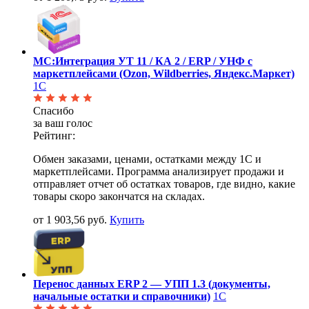
МС:Интеграция УТ 11 / КА 2 / ERP / УНФ с
маркетплейсами (Ozon, Wildberries, Яндекс.Маркет)
1С
Спасибо
за ваш голос
Рейтинг:
Обмен заказами, ценами, остатками между 1С и
маркетплейсами. Программа анализирует продажи и
отправляет отчет об остатках товаров, где видно, какие
товары скоро закончатся на складах.
от 1 903,56 руб.
Купить
Перенос данных ERP 2 — УПП 1.3 (документы,
начальные остатки и справочники)
1С