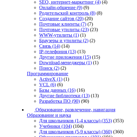
SEO, интернет-маркетинг
(4)
(4)
Онлайн-общение
(9)
(9)
Родительский контроль
(8)
(8)
Создание сайтов
(20)
(20)
Почтовые клиенты
(7)
(7)
Почтовые утилиты
(23)
(23)
WWW-утилиты
(1)
(1)
Браузеры и утилиты
(2)
(2)
Связь
(14)
(14)
IP-телефония
(13)
(13)
Другие приложения
(15)
(15)
Download-менеджеры
(1)
(1)
Поиск
(2)
(2)
Программирование
ActiveX
(1)
(1)
VCL
(6)
(6)
Базы данных
(16)
(16)
Другие библиотеки
(13)
(13)
Разработка ПО
(90)
(90)
Образование, развлечение, навигация
Образование и наука
Для школьников (1-4 классы)
(353)
(353)
Учебники
(104)
(104)
Для школьников (5-9 классы)
(360)
(360)