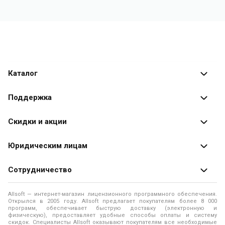
Каталог
Каталог программ
Поддержка
Разработчики
Оплата заказов
Скидки и акции
Оформление заказа
Специальные
предложения
Юридическим лицам
Доставка заказа
Распродажа
Продажа программ юридическим лицам
Сотрудничество
Помощь
О лицензировании программного обеспечения
Уведомление о конфиденциальности
О магазине
Allsoft — интернет-магазин лицензионного программного обеспечения.
Программы для компьютера
Открылся в 2005 году. Allsoft предлагает покупателям более 8 000
Правила продажи
Адреса и телефоны
программ, обеспечивает быструю доставку (электронную и
физическую), предоставляет удобные способы оплаты и систему
Контакты
Политика использования файлов Cookie
скидок. Специалисты Allsoft оказывают покупателям все необходимые
Новости