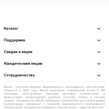
Каталог
Каталог программ
Поддержка
Разработчики
Оплата заказов
Скидки и акции
Оформление заказа
Специальные
предложения
Юридическим лицам
Доставка заказа
Распродажа
Продажа программ юридическим лицам
Сотрудничество
Помощь
О лицензировании программного обеспечения
Уведомление о конфиденциальности
О магазине
Allsoft — интернет-магазин лицензионного программного обеспечения.
Программы для компьютера
Открылся в 2005 году. Allsoft предлагает покупателям более 8 000
Правила продажи
Адреса и телефоны
программ, обеспечивает быструю доставку (электронную и
физическую), предоставляет удобные способы оплаты и систему
Контакты
Политика использования файлов Cookie
скидок. Специалисты Allsoft оказывают покупателям все необходимые
Новости
консультации, связанные с покупкой лицензионного программного
обеспечения. Продажа программного обеспечения — наша профессия!