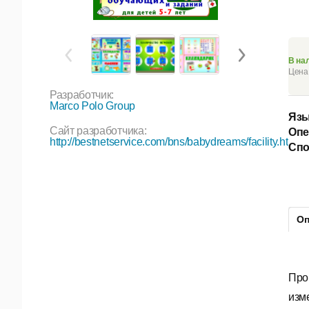
В на
Цена 
Разработчик:
Marco Polo Group
Язы
Сайт разработчика:
Опе
http://bestnetservice.com/bns/babydreams/facility.htm
Спо
Оп
Про
изм