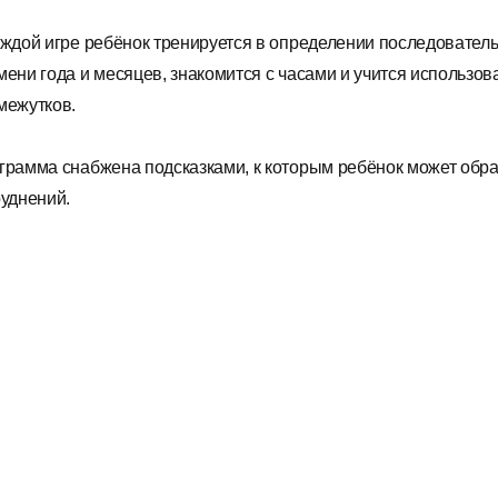
аждой игре ребёнок тренируется в определении последовательн
мени года и месяцев, знакомится с часами и учится использо
межутков.
грамма снабжена подсказками, к которым ребёнок может обра
руднений.