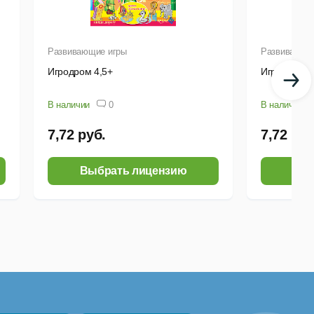
Развивающие игры
Развивающи
Игродром 4,5+
Игродром 4
В наличии
0
В наличии
7,72 руб.
7,72 руб
Выбрать лицензию
Выб