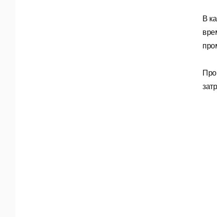
В к
вре
про
Про
зат