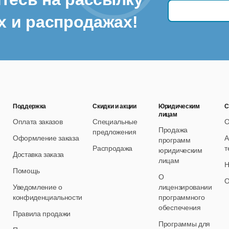
х и распродажах!
Поддержка
Скидки и акции
Юридическим
С
лицам
Оплата заказов
Специальные
О
Продажа
предложения
Оформление заказа
А
программ
Распродажа
т
юридическим
Доставка заказа
лицам
Н
Помощь
О
О
Уведомление о
лицензировании
конфиденциальности
программного
обеспечения
Правила продажи
Программы для