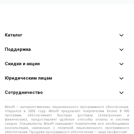
Каталог
Каталог программ
Поддержка
Разработчики
Оплата заказов
Скидки и акции
Оформление заказа
Специальные
предложения
Юридическим лицам
Доставка заказа
Распродажа
Продажа программ юридическим лицам
Сотрудничество
Помощь
О лицензировании программного обеспечения
Уведомление о конфиденциальности
О магазине
Allsoft — интернет-магазин лицензионного программного обеспечения.
Программы для компьютера
Открылся в 2005 году. Allsoft предлагает покупателям более 8 000
Правила продажи
Адреса и телефоны
программ, обеспечивает быструю доставку (электронную и
физическую), предоставляет удобные способы оплаты и систему
Контакты
Политика использования файлов Cookie
скидок. Специалисты Allsoft оказывают покупателям все необходимые
Новости
консультации, связанные с покупкой лицензионного программного
обеспечения. Продажа программного обеспечения — наша профессия!