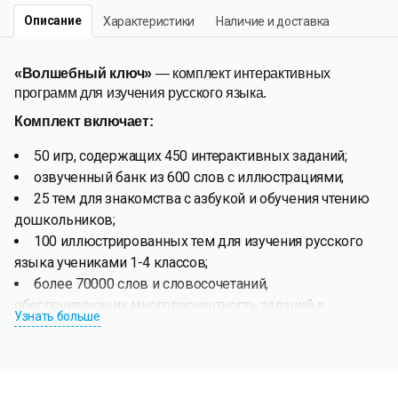
Описание
Характеристики
Наличие и доставка
«Волшебный ключ»
— комплект интерактивных
программ для изучения русского языка.
Комплект включает:
50 игр, содержащих 450 интерактивных заданий;
озвученный банк из 600 слов с иллюстрациями;
25 тем для знакомства с азбукой и обучения чтению
дошкольников;
100 иллюстрированных тем для изучения русского
языка учениками 1-4 классов;
более 70000 слов и словосочетаний,
обеспечивающих многовариантность заданий в
Узнать больше
выполняемых упражнениях;
конструктор картинок, включающий наборы
тематических рисунков для создания ребёнком устных
историй. Для работы с программой может