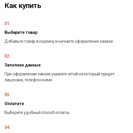
Как купить
использоваться обычный компьютер, планшет,
интерактивный стол или интерактивная доска.
01.
Выберите товар
Добавьте товар в корзину и начните оформление заказа
02.
Заполние данные
При оформлении заказа укажите email на который придет
лицензия, телефон и имя
03.
Оплатите
Выберите удобный способ оплаты
04.