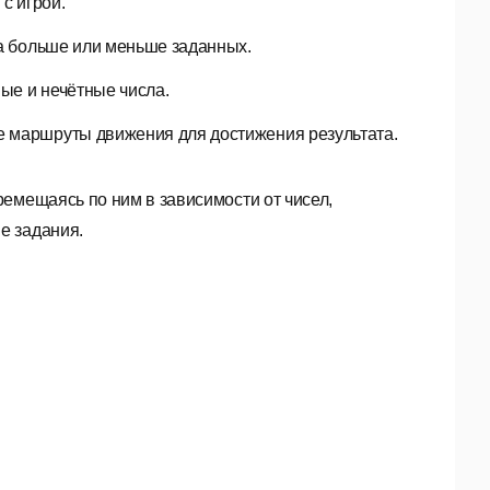
с игрой.
ла больше или меньше заданных.
ные и нечётные числа.
е маршруты движения для достижения результата.
емещаясь по ним в зависимости от чисел,
е задания.