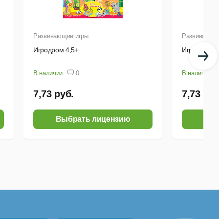
Развивающие игры
Развивающи
Игродром 4,5+
Игродром 4
В наличии
0
В наличии
7,73 руб.
7,73 руб
Выбрать лицензию
Выб