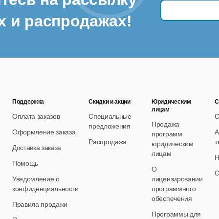
х и распродажах!
Поддержка
Скидки и акции
Юридическим
С
лицам
Оплата заказов
Специальные
О
Продажа
предложения
Оформление заказа
А
программ
Распродажа
т
юридическим
Доставка заказа
лицам
Н
Помощь
О
О
Уведомление о
лицензировании
конфиденциальности
программного
обеспечения
Правила продажи
Программы для