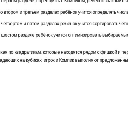
 первом разделе, соревнуясь с Компиком, ребёнок знакомится 
о втором и третьем разделах ребёнок учится определять чис
 четвёртом и пятом разделах ребёнок учится сортировать чёт
 шестом разделе ребёнок учится оптимизировать выбираемы
кая по квадратикам, которые находятся рядом с фишкой и пер
адающих на кубиках, игрок и Компик выполняют предложенны