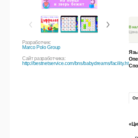
В на
Цена 
Разработчик:
Marco Polo Group
Язы
Сайт разработчика:
Опе
http://bestnetservice.com/bns/babydreams/facility.htm
Спо
Оп
«Ц