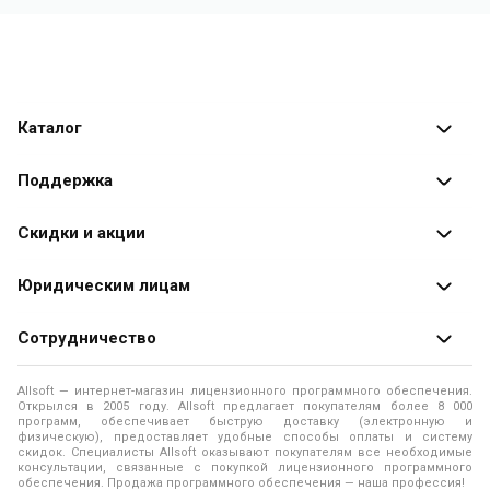
Каталог
Каталог программ
Поддержка
Разработчики
Оплата заказов
Скидки и акции
Оформление заказа
Специальные
предложения
Юридическим лицам
Доставка заказа
Распродажа
Продажа программ юридическим лицам
Сотрудничество
Помощь
О лицензировании программного обеспечения
Уведомление о конфиденциальности
О магазине
Allsoft — интернет-магазин лицензионного программного обеспечения.
Программы для компьютера
Открылся в 2005 году. Allsoft предлагает покупателям более 8 000
Правила продажи
Адреса и телефоны
программ, обеспечивает быструю доставку (электронную и
физическую), предоставляет удобные способы оплаты и систему
Контакты
Политика использования файлов Cookie
скидок. Специалисты Allsoft оказывают покупателям все необходимые
Новости
консультации, связанные с покупкой лицензионного программного
обеспечения. Продажа программного обеспечения — наша профессия!