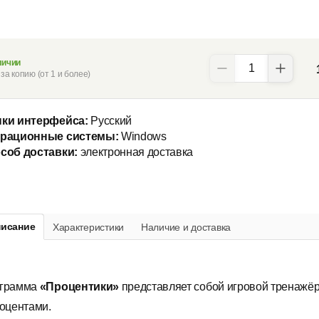
личии
за копию (от 1 и более)
ки интерфейса:
Русский
рационные системы:
Windows
соб доставки:
электронная доставка
исание
Характеристики
Наличие и доставка
грамма
«Процентики»
представляет собой игровой тренажёр
роцентами.