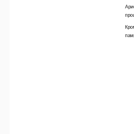
Ари
про
Кро
пам