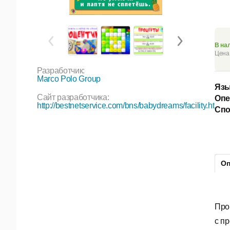
В на
Цена 
Разработчик:
Marco Polo Group
Язы
Сайт разработчика:
Опе
http://bestnetservice.com/bns/babydreams/facility.htm
Спо
Оп
Про
с п