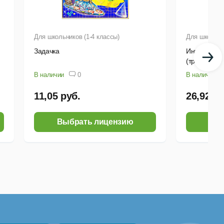
Для школьников (1-4 классы)
Для школьник
Задачка
Интерактив
(тренажеры
учебникам М
В наличии
0
В наличии
классов)
11,05 руб.
26,92 ру
Выбрать лицензию
Выб