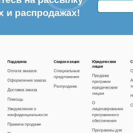
х и распродажах!
Поддержка
Скидки и акции
Юридическим
С
лицам
Оплата заказов
Специальные
О
Продажа
предложения
Оформление заказа
А
программ
Распродажа
т
юридическим
Доставка заказа
лицам
Н
Помощь
О
О
Уведомление о
лицензировании
конфиденциальности
программного
обеспечения
Правила продажи
Программы для