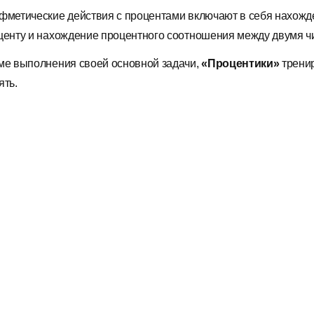
фметические действия с процентами включают в себя нахожде
центу и нахождение процентного соотношения между двумя ч
ме выполнения своей основной задачи,
«Процентики»
тренир
ять.