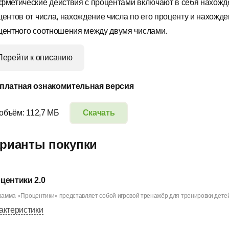
фметические действия с процентами включают в себя нахожд
центов от числа, нахождение числа по его проценту и нахожд
центного соотношения между двумя числами.
Перейти к описанию
платная ознакомительная версия
 объём: 112,7 МБ
Скачать
рианты покупки
центики 2.0
амма «Процентики» представляет собой игровой тренажёр для тренировки детей
актеристики