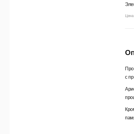
Эле
Цена 
Оп
Про
с п
Ари
про
Кро
пам