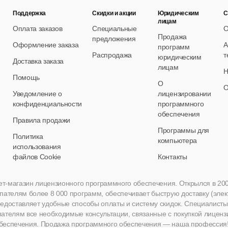
Поддержка
Скидки и акции
Юридическим
С
лицам
Оплата заказов
Специальные
О
Продажа
предложения
Оформление заказа
А
программ
Распродажа
т
юридическим
Доставка заказа
лицам
Н
Помощь
О
О
Уведомление о
лицензировании
конфиденциальности
программного
обеспечения
Правила продажи
Программы для
Политика
компьютера
использования
файлов Cookie
Контакты
нет-магазин лицензионного программного обеспечения. Открылся в 2005 
пателям более 8 000 программ, обеспечивает быструю доставку (эле
едоставляет удобные способы оплаты и систему скидок. Специалисты A
пателям все необходимые консультации, связанные с покупкой лиценз
беспечения. Продажа программного обеспечения — наша профессия