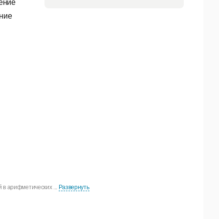
ение
ение
 в арифметических ...
Развернуть