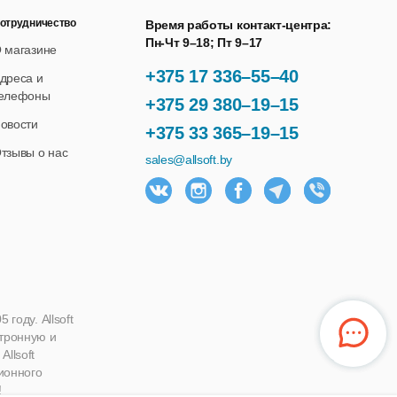
отрудничество
Время работы контакт-центра:
Пн-Чт 9–18; Пт 9–17
 магазине
+375 17 336–55–40
дреса и
елефоны
+375 29 380–19–15
овости
+375 33 365–19–15
тзывы о нас
sales@allsoft.by
году. Allsoft
ктронную и
llsoft
ионного
!