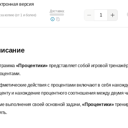
ктронная версия
Доставка:
за копию (от 1 и более)
исание
грамма
«Процентики»
представляет собой игровой тренажёр
роцентами.
фметические действия с процентами включают в себя нахожде
центу и нахождение процентного соотношения между двумя ч
ме выполнения своей основной задачи,
«Процентики»
тренир
ять.