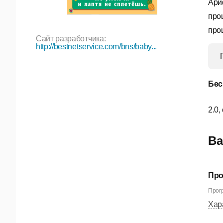
Ари
про
про
Сайт разработчика:
http://bestnetservice.com/bns/baby...
Бес
2.0,
Ва
Про
Прогр
Хар