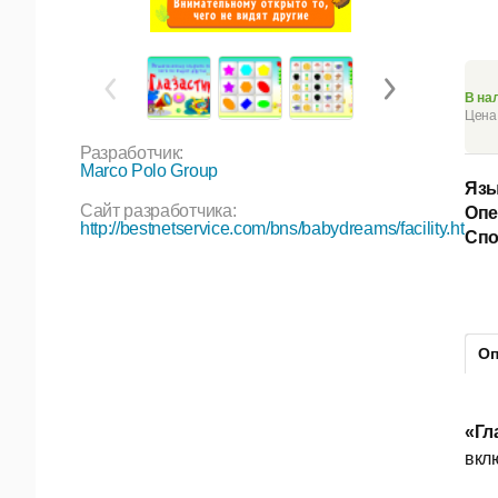
В на
Цена 
Разработчик:
Marco Polo Group
Язы
Сайт разработчика:
Опе
http://bestnetservice.com/bns/babydreams/facility.htm
Спо
Оп
«Гл
вкл