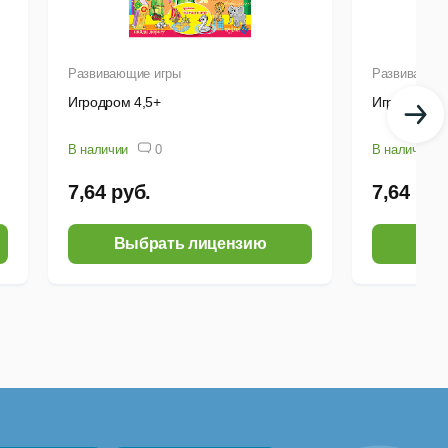
Развивающие игры
Развивающи
Игродром 4,5+
Игродром 4
В наличии
0
В наличии
7,64 руб.
7,64 руб
Выбрать лицензию
Выб