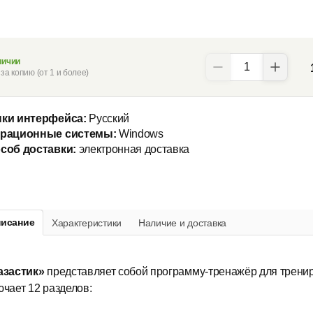
личии
за копию (от 1 и более)
ки интерфейса:
Русский
рационные системы:
Windows
соб доставки:
электронная доставка
исание
Характеристики
Наличие и доставка
азастик»
представляет собой программу-тренажёр для трениро
ючает 12 разделов: