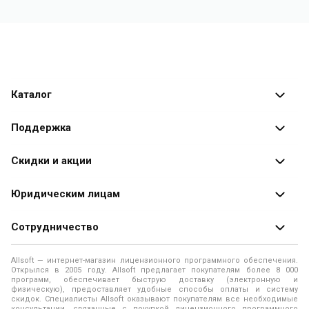
Каталог
Каталог программ
Поддержка
Разработчики
Оплата заказов
Скидки и акции
Оформление заказа
Специальные
предложения
Юридическим лицам
Доставка заказа
Распродажа
Продажа программ юридическим лицам
Сотрудничество
Помощь
О лицензировании программного обеспечения
Уведомление о конфиденциальности
О магазине
Allsoft — интернет-магазин лицензионного программного обеспечения.
Программы для компьютера
Открылся в 2005 году. Allsoft предлагает покупателям более 8 000
Правила продажи
Адреса и телефоны
программ, обеспечивает быструю доставку (электронную и
физическую), предоставляет удобные способы оплаты и систему
Контакты
Политика использования файлов Cookie
скидок. Специалисты Allsoft оказывают покупателям все необходимые
Новости
консультации, связанные с покупкой лицензионного программного