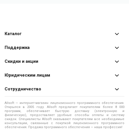
Каталог
Каталог программ
Поддержка
Разработчики
Оплата заказов
Скидки и акции
Оформление заказа
Специальные
предложения
Юридическим лицам
Доставка заказа
Распродажа
Продажа программ юридическим лицам
Сотрудничество
Помощь
О лицензировании программного обеспечения
Уведомление о конфиденциальности
О магазине
Allsoft — интернет-магазин лицензионного программного обеспечения.
Программы для компьютера
Открылся в 2005 году. Allsoft предлагает покупателям более 8 000
Правила продажи
Адреса и телефоны
программ, обеспечивает быструю доставку (электронную и
физическую), предоставляет удобные способы оплаты и систему
Контакты
Политика использования файлов Cookie
скидок. Специалисты Allsoft оказывают покупателям все необходимые
Новости
консультации, связанные с покупкой лицензионного программного
обеспечения. Продажа программного обеспечения — наша профессия!