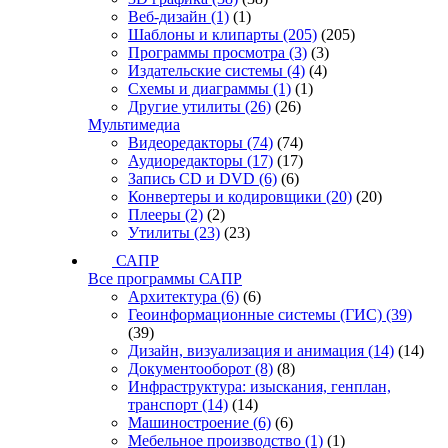
Веб-дизайн
(1)
(1)
Шаблоны и клипарты
(205)
(205)
Программы просмотра
(3)
(3)
Издательские системы
(4)
(4)
Схемы и диаграммы
(1)
(1)
Другие утилиты
(26)
(26)
Мультимедиа
Видеоредакторы
(74)
(74)
Аудиоредакторы
(17)
(17)
Запись CD и DVD
(6)
(6)
Конвертеры и кодировщики
(20)
(20)
Плееры
(2)
(2)
Утилиты
(23)
(23)
САПР
Все программы САПР
Архитектура
(6)
(6)
Геоинформационные системы (ГИС)
(39)
(39)
Дизайн, визуализация и анимация
(14)
(14)
Документооборот
(8)
(8)
Инфраструктура: изыскания, генплан,
транспорт
(14)
(14)
Машиностроение
(6)
(6)
Мебельное производство
(1)
(1)