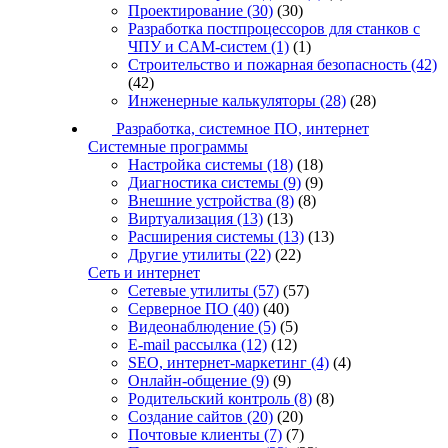
Проектирование
(30)
(30)
Разработка постпроцессоров для станков с
ЧПУ и CAM-систем
(1)
(1)
Строительство и пожарная безопасность
(42)
(42)
Инженерные калькуляторы
(28)
(28)
Разработка, системное ПО, интернет
Системные программы
Настройка системы
(18)
(18)
Диагностика системы
(9)
(9)
Внешние устройства
(8)
(8)
Виртуализация
(13)
(13)
Расширения системы
(13)
(13)
Другие утилиты
(22)
(22)
Сеть и интернет
Сетевые утилиты
(57)
(57)
Серверное ПО
(40)
(40)
Видеонаблюдение
(5)
(5)
E-mail рассылка
(12)
(12)
SEO, интернет-маркетинг
(4)
(4)
Онлайн-общение
(9)
(9)
Родительский контроль
(8)
(8)
Создание сайтов
(20)
(20)
Почтовые клиенты
(7)
(7)