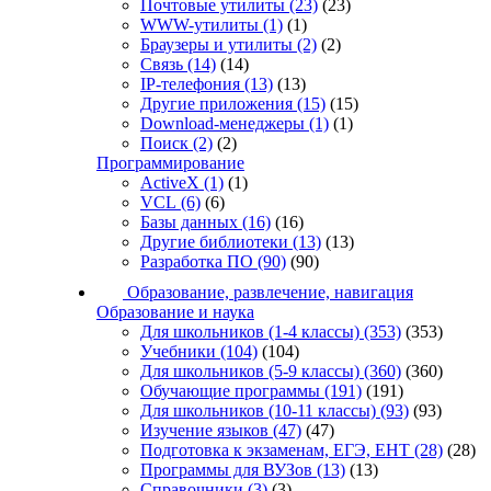
Почтовые утилиты
(23)
(23)
WWW-утилиты
(1)
(1)
Браузеры и утилиты
(2)
(2)
Связь
(14)
(14)
IP-телефония
(13)
(13)
Другие приложения
(15)
(15)
Download-менеджеры
(1)
(1)
Поиск
(2)
(2)
Программирование
ActiveX
(1)
(1)
VCL
(6)
(6)
Базы данных
(16)
(16)
Другие библиотеки
(13)
(13)
Разработка ПО
(90)
(90)
Образование, развлечение, навигация
Образование и наука
Для школьников (1-4 классы)
(353)
(353)
Учебники
(104)
(104)
Для школьников (5-9 классы)
(360)
(360)
Обучающие программы
(191)
(191)
Для школьников (10-11 классы)
(93)
(93)
Изучение языков
(47)
(47)
Подготовка к экзаменам, ЕГЭ, ЕНТ
(28)
(28)
Программы для ВУЗов
(13)
(13)
Справочники
(3)
(3)