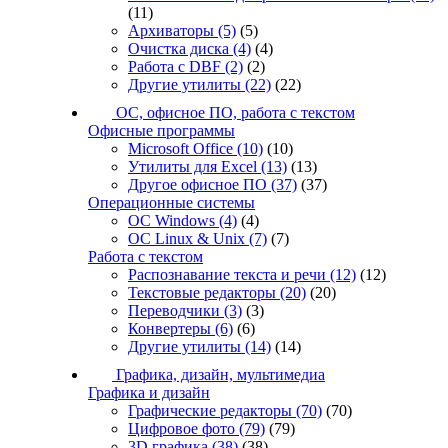
(11)
Архиваторы
(5)
(5)
Очистка диска
(4)
(4)
Работа с DBF
(2)
(2)
Другие утилиты
(22)
(22)
ОС, офисное ПО, работа с текстом
Офисные программы
Microsoft Office
(10)
(10)
Утилиты для Excel
(13)
(13)
Другое офисное ПО
(37)
(37)
Операционные системы
ОС Windows
(4)
(4)
ОС Linux & Unix
(7)
(7)
Работа с текстом
Распознавание текста и речи
(12)
(12)
Текстовые редакторы
(20)
(20)
Переводчики
(3)
(3)
Конвертеры
(6)
(6)
Другие утилиты
(14)
(14)
Графика, дизайн, мультимедиа
Графика и дизайн
Графические редакторы
(70)
(70)
Цифровое фото
(79)
(79)
3D графика
(38)
(38)