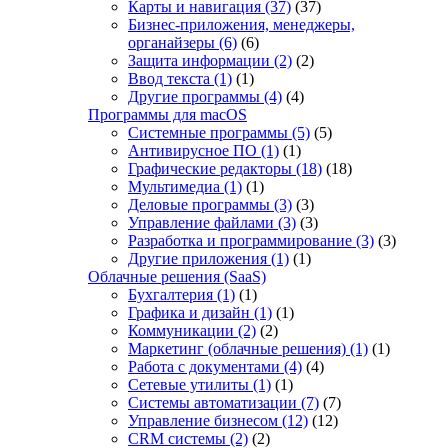
Карты и навигация
(37)
(37)
Бизнес-приложения, менеджеры,
органайзеры
(6)
(6)
Защита информации
(2)
(2)
Ввод текста
(1)
(1)
Другие программы
(4)
(4)
Программы для macOS
Системные программы
(5)
(5)
Антивирусное ПО
(1)
(1)
Графические редакторы
(18)
(18)
Мультимедиа
(1)
(1)
Деловые программы
(3)
(3)
Управление файлами
(3)
(3)
Разработка и программирование
(3)
(3)
Другие приложения
(1)
(1)
Облачные решения (SaaS)
Бухгалтерия
(1)
(1)
Графика и дизайн
(1)
(1)
Коммуникации
(2)
(2)
Маркетинг (облачные решения)
(1)
(1)
Работа с документами
(4)
(4)
Сетевые утилиты
(1)
(1)
Системы автоматизации
(7)
(7)
Управление бизнесом
(12)
(12)
CRM системы
(2)
(2)