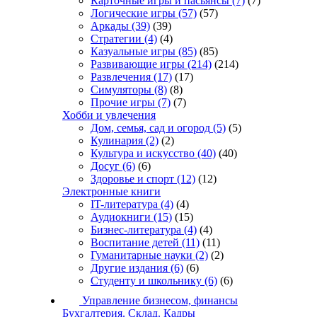
Карточные игры и пасьянсы
(7)
(7)
Логические игры
(57)
(57)
Аркады
(39)
(39)
Стратегии
(4)
(4)
Казуальные игры
(85)
(85)
Развивающие игры
(214)
(214)
Развлечения
(17)
(17)
Симуляторы
(8)
(8)
Прочие игры
(7)
(7)
Хобби и увлечения
Дом, семья, сад и огород
(5)
(5)
Кулинария
(2)
(2)
Культура и искусство
(40)
(40)
Досуг
(6)
(6)
Здоровье и спорт
(12)
(12)
Электронные книги
IT-литература
(4)
(4)
Аудиокниги
(15)
(15)
Бизнес-литература
(4)
(4)
Воспитание детей
(11)
(11)
Гуманитарные науки
(2)
(2)
Другие издания
(6)
(6)
Студенту и школьнику
(6)
(6)
Управление бизнесом, финансы
Бухгалтерия. Склад. Кадры