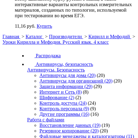
интерактивные варианты контрольных измерительных
материалов, созданных по типологии, используемой
при тестировании во время ЕГЭ.
11,16 руб.
Купить
Главная
>
Каталог
>
Производители
>
Кирилл и Мефодий
>
Уроки Кирилла и Мефодия. Русский язык. 4 класс
Распродажа
Антивирусы, безопасность
Антивирусы. Безопасность
Антивирусы для дома
(20)
(20)
Антивирусы для организаций
(20)
(20)
Защита информации
(29)
(29)
Интернет и Сеть
(8)
(8)
Шифрование
(2)
(2)
Контроль доступа
(24)
(24)
Контроль персонала
(9)
(9)
Другие программы
(16)
(16)
Работа с файлами
Восстановление данных
(19)
(19)
Резервное копирование
(20)
(20)
Файловые менеджеры и каталогизаторы
(11)