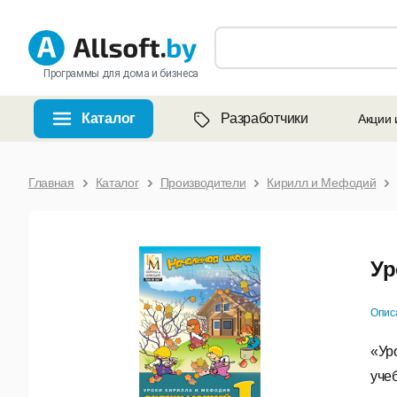
Программы для дома и бизнеса
Каталог
Разработчики
Акции 
Главная
Каталог
Производители
Кирилл и Мефодий
Ур
Опис
«Ур
уче