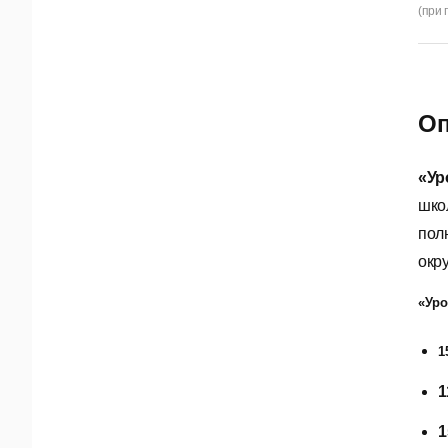
(при 
Оп
«Ур
шко
пол
окр
«Уро
1
1
1