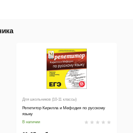
етственности и уверенности в своих силах.
ьтимедийный учебник поможет вашему ребенку научить
чика
пределять признаки смены сезонов года;
азличать живую и неживую природу;
сновам гигиены и сохранения здоровья;
езопасному поведению в лесу;
равилам общения с незнакомыми людьми;
ак правильно переходить дорогу;
Для школьников (10-11 классы)
равилам поведения в магазине, кинотеатре, зоопарке;
Репетитор Кирилла и Мефодия по русскому
языку
оставлять режим дня для первоклассника;
В наличии
огике, внимательности и самостоятельности.