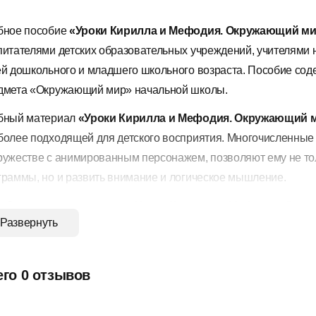
бное пособие
«Уроки Кирилла и Мефодия. Окружающий мир
питателями детских образовательных учреждений, учителями 
ей дошкольного и младшего школьного возраста. Пособие сод
дмета «Окружающий мир» начальной школы.
бный материал
«Уроки Кирилла и Мефодия. Окружающий м
более подходящей для детского восприятия. Многочисленные 
ружестве с анимированным персонажем, позволяют ему не тол
граммы, но и развить внимание и логическое мышление.
обная подача материала
«Уроки Кирилла и Мефодия. Окру
Развернуть
ько активно, легко и прочно усвоить материал школьной прогр
ление. А система оценки знаний поможет родителям прослед
рректировать процесс обучения.
его 0 отзывов
бное пособие имеет предельно простую навигацию — ваш реб
имальным участием взрослого. Подобные возможности курса