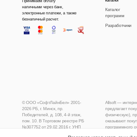
Каталог
Принимаем оплату
наличными через банк,
Каталог
электронные платежи, а также
программ
безналичный расчет.
Разработчики
© ООО «СофтЛайнБел» 2001-
Allsoft — интер
2026 РБ, г. Минск, пр.
предлагает поку
Победителей, д. 108, 4-й этаж,
физическую), пр
пом. 10. В Торговом реестре РБ
оказывают поку
№307752 от 29.02.2016 г. УНП
программного о
190271125, Мингорисполком