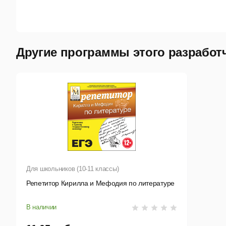
отв
Мул
Другие программы этого разработ
о
р
о
б
п
к
Для школьников (10-11 классы)
п
Репетитор Кирилла и Мефодия по литературе
с
В наличии
л