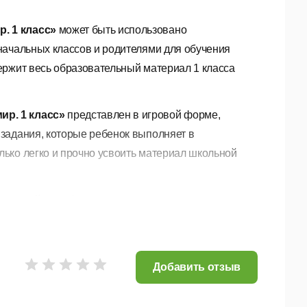
. 1 класс»
может быть использовано
начальных классов и родителями для обучения
ержит весь образовательный материал 1 класса
ир. 1 класс»
представлен в игровой форме,
задания, которые ребенок выполняет в
ько легко и прочно усвоить материал школьной
жающий мир. 1 класс»
позволяет малышу не
аммы, но и развивать внимание и логическое
ить динамику успеваемости и правильно
Добавить отзыв
енок может заниматься самостоятельно или с
 способствуют формированию у малыша чувства