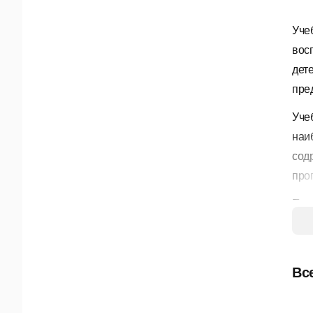
Уче
вос
дет
пре
Уче
наи
сод
про
Под
тол
мыш
ско
Вс
Уче
мин