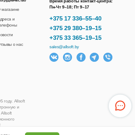
отрудничество
Время работы контакт-центра:
Пн-Чт 9–18; Пт 9–17
 магазине
+375 17 336–55–40
дреса и
елефоны
+375 29 380–19–15
овости
+375 33 365–19–15
тзывы о нас
sales@allsoft.by
году. Allsoft
ктронную и
llsoft
ионного
!