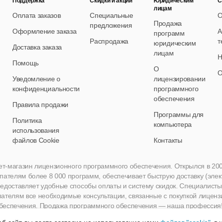
Поддержка
Скидки и акции
Юридическим
С
лицам
Оплата заказов
Специальные
О
Продажа
предложения
Оформление заказа
А
программ
Распродажа
т
юридическим
Доставка заказа
лицам
Н
Помощь
О
О
Уведомление о
лицензировании
конфиденциальности
программного
обеспечения
Правила продажи
Программы для
Политика
компьютера
использования
файлов Cookie
Контакты
нет-магазин лицензионного программного обеспечения. Открылся в 2005 
пателям более 8 000 программ, обеспечивает быструю доставку (эле
едоставляет удобные способы оплаты и систему скидок. Специалисты A
пателям все необходимые консультации, связанные с покупкой лиценз
беспечения. Продажа программного обеспечения — наша профессия