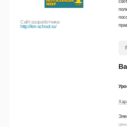
соо
пол
пос
Сайт разработчика:
пра
http://km-school.ru/
Ва
Уро
Хар
Эле
Цена