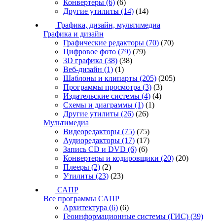
Конвертеры
(6)
(6)
Другие утилиты
(14)
(14)
Графика, дизайн, мультимедиа
Графика и дизайн
Графические редакторы
(70)
(70)
Цифровое фото
(79)
(79)
3D графика
(38)
(38)
Веб-дизайн
(1)
(1)
Шаблоны и клипарты
(205)
(205)
Программы просмотра
(3)
(3)
Издательские системы
(4)
(4)
Схемы и диаграммы
(1)
(1)
Другие утилиты
(26)
(26)
Мультимедиа
Видеоредакторы
(75)
(75)
Аудиоредакторы
(17)
(17)
Запись CD и DVD
(6)
(6)
Конвертеры и кодировщики
(20)
(20)
Плееры
(2)
(2)
Утилиты
(23)
(23)
САПР
Все программы САПР
Архитектура
(6)
(6)
Геоинформационные системы (ГИС)
(39)