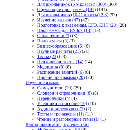
Для школьников (5-9 классы)
(360)
(360)
Обучающие программы
(191)
(191)
Для школьников (10-11 классы)
(93)
(93)
Изучение языков
(47)
(47)
Подготовка к экзаменам, ЕГЭ, ЕНТ
(28)
(28)
Программы для ВУЗов
(13)
(13)
Справочники
(3)
(3)
Видеокурсы
(3)
(3)
Бизнес-образование
(6)
(6)
Научные расчеты
(21)
(21)
Тесты
(23)
(23)
Психология, тесты
(14)
(14)
Медицина
(8)
(8)
Расписание занятий
(6)
(6)
Прочие программы
(20)
(20)
Изучение языков
Самоучители
(29)
(29)
Словари и справочники
(8)
(8)
Переводчики
(4)
(4)
Учебники и пособия
(10)
(10)
Аудио и видеокурсы
(7)
(7)
Тесты и тренажёры
(11)
(11)
Чтение и разговорные темы
(1)
(1)
Карты, навигация, путешествия
Мобильные карты
(9)
(9)