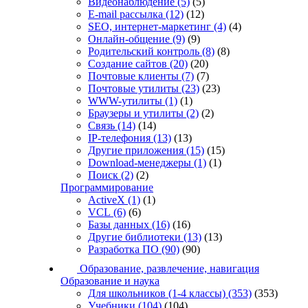
Видеонаблюдение
(5)
(5)
E-mail рассылка
(12)
(12)
SEO, интернет-маркетинг
(4)
(4)
Онлайн-общение
(9)
(9)
Родительский контроль
(8)
(8)
Создание сайтов
(20)
(20)
Почтовые клиенты
(7)
(7)
Почтовые утилиты
(23)
(23)
WWW-утилиты
(1)
(1)
Браузеры и утилиты
(2)
(2)
Связь
(14)
(14)
IP-телефония
(13)
(13)
Другие приложения
(15)
(15)
Download-менеджеры
(1)
(1)
Поиск
(2)
(2)
Программирование
ActiveX
(1)
(1)
VCL
(6)
(6)
Базы данных
(16)
(16)
Другие библиотеки
(13)
(13)
Разработка ПО
(90)
(90)
Образование, развлечение, навигация
Образование и наука
Для школьников (1-4 классы)
(353)
(353)
Учебники
(104)
(104)