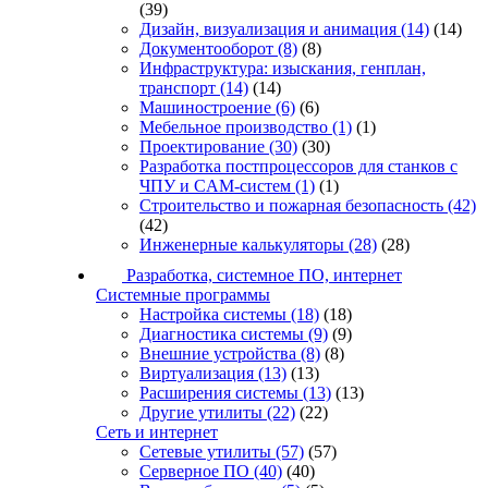
(39)
Дизайн, визуализация и анимация
(14)
(14)
Документооборот
(8)
(8)
Инфраструктура: изыскания, генплан,
транспорт
(14)
(14)
Машиностроение
(6)
(6)
Мебельное производство
(1)
(1)
Проектирование
(30)
(30)
Разработка постпроцессоров для станков с
ЧПУ и CAM-систем
(1)
(1)
Строительство и пожарная безопасность
(42)
(42)
Инженерные калькуляторы
(28)
(28)
Разработка, системное ПО, интернет
Системные программы
Настройка системы
(18)
(18)
Диагностика системы
(9)
(9)
Внешние устройства
(8)
(8)
Виртуализация
(13)
(13)
Расширения системы
(13)
(13)
Другие утилиты
(22)
(22)
Сеть и интернет
Сетевые утилиты
(57)
(57)
Серверное ПО
(40)
(40)