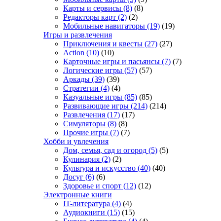
Карты и сервисы
(8)
(8)
Редакторы карт
(2)
(2)
Мобильные навигаторы
(19)
(19)
Игры и развлечения
Приключения и квесты
(27)
(27)
Action
(10)
(10)
Карточные игры и пасьянсы
(7)
(7)
Логические игры
(57)
(57)
Аркады
(39)
(39)
Стратегии
(4)
(4)
Казуальные игры
(85)
(85)
Развивающие игры
(214)
(214)
Развлечения
(17)
(17)
Симуляторы
(8)
(8)
Прочие игры
(7)
(7)
Хобби и увлечения
Дом, семья, сад и огород
(5)
(5)
Кулинария
(2)
(2)
Культура и искусство
(40)
(40)
Досуг
(6)
(6)
Здоровье и спорт
(12)
(12)
Электронные книги
IT-литература
(4)
(4)
Аудиокниги
(15)
(15)