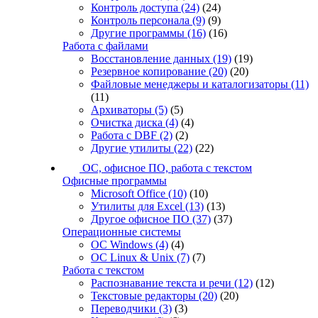
Контроль доступа
(24)
(24)
Контроль персонала
(9)
(9)
Другие программы
(16)
(16)
Работа с файлами
Восстановление данных
(19)
(19)
Резервное копирование
(20)
(20)
Файловые менеджеры и каталогизаторы
(11)
(11)
Архиваторы
(5)
(5)
Очистка диска
(4)
(4)
Работа с DBF
(2)
(2)
Другие утилиты
(22)
(22)
ОС, офисное ПО, работа с текстом
Офисные программы
Microsoft Office
(10)
(10)
Утилиты для Excel
(13)
(13)
Другое офисное ПО
(37)
(37)
Операционные системы
ОС Windows
(4)
(4)
ОС Linux & Unix
(7)
(7)
Работа с текстом
Распознавание текста и речи
(12)
(12)
Текстовые редакторы
(20)
(20)
Переводчики
(3)
(3)