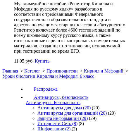
Мультимедийное пособие «Репетитор Кирилла и
Мефодия по русскому языку» разработано в
соответствии с требованиями Федерального
государственного образовательного стандарта и
адресовано учащимся старших классов и абитуриентам.
Репетитор включает более 4600 тестовых заданий по
всему школьному курсу русского языка, а также
интерактивные варианты контрольных измерительных
материалов, созданных по типологии, используемой
при тестировании во время ЕГЭ.
11,05 руб.
Купить
Главная
>
Каталог
>
Производители
>
Кирилл и Мефодий
>
Уроки биологии Кирилла и Мефодия. 6 класс
Распродажа
Антивирусы, безопасность
Антивирусы. Безопасность
Антивирусы для дома
(20)
(20)
Антивирусы для организаций
(20)
(20)
Защита информации
(29)
(29)
Интернет и Сеть
(8)
(8)
Шифрование
(2)
(2)