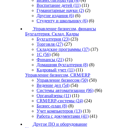
Бизнес-литература
(4)
(4)
Воспитание детей
(11)
(11)
Гуманитарные науки
(2)
(2)
Другие издания
(6)
(6)
Студенту и школьнику
(6)
(6)
Управление бизнесом, финансы
Бухгалтерия. Склад. Кадры
Бухгалтерия
(23)
(23)
Торговля
(27)
(27)
Складские программы
(37)
(37)
1С
(56)
(56)
Финансы
(21)
(21)
Домашняя бухгалтерия
(8)
(8)
Кадровый учет
(11)
(11)
Управление бизнесом, CRM/ERP
Управление бизнесом
(50)
(50)
Ведение дел
(54)
(54)
Системы автоматизации
(96)
(96)
Органайзеры
(11)
(11)
CRM/ERP-системы
(24)
(24)
Бизнес-план
(8)
(8)
Учет компьютеров
(13)
(13)
Работа с документами
(41)
(41)
Другое ПО и оборудование