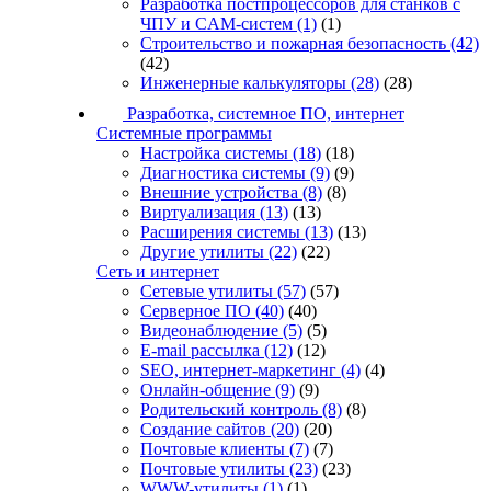
Разработка постпроцессоров для станков с
ЧПУ и CAM-систем
(1)
(1)
Строительство и пожарная безопасность
(42)
(42)
Инженерные калькуляторы
(28)
(28)
Разработка, системное ПО, интернет
Системные программы
Настройка системы
(18)
(18)
Диагностика системы
(9)
(9)
Внешние устройства
(8)
(8)
Виртуализация
(13)
(13)
Расширения системы
(13)
(13)
Другие утилиты
(22)
(22)
Сеть и интернет
Сетевые утилиты
(57)
(57)
Серверное ПО
(40)
(40)
Видеонаблюдение
(5)
(5)
E-mail рассылка
(12)
(12)
SEO, интернет-маркетинг
(4)
(4)
Онлайн-общение
(9)
(9)
Родительский контроль
(8)
(8)
Создание сайтов
(20)
(20)
Почтовые клиенты
(7)
(7)
Почтовые утилиты
(23)
(23)
WWW-утилиты
(1)
(1)