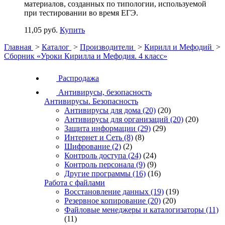
материалов, созданных по типологии, используемой
при тестировании во время ЕГЭ.
11,05 руб.
Купить
Главная
>
Каталог
>
Производители
>
Кирилл и Мефодий
>
Сборник «Уроки Кирилла и Мефодия. 4 класс»
Распродажа
Антивирусы, безопасность
Антивирусы. Безопасность
Антивирусы для дома
(20)
(20)
Антивирусы для организаций
(20)
(20)
Защита информации
(29)
(29)
Интернет и Сеть
(8)
(8)
Шифрование
(2)
(2)
Контроль доступа
(24)
(24)
Контроль персонала
(9)
(9)
Другие программы
(16)
(16)
Работа с файлами
Восстановление данных
(19)
(19)
Резервное копирование
(20)
(20)
Файловые менеджеры и каталогизаторы
(11)
(11)