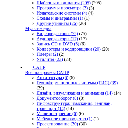
Шаблоны и клипарты
(205)
(205)
Программы просмотра
(3)
(3)
Издательские системы
(4)
(4)
Схемы и диаграммы
(1)
(1)
Другие утилиты
(26)
(26)
Мультимедиа
Видеоредакторы
(75)
(75)
Аудиоредакторы
(17)
(17)
Запись CD и DVD
(6)
(6)
Конвертеры и кодировщики
(20)
(20)
Плееры
(2)
(2)
Утилиты
(23)
(23)
САПР
Все программы САПР
Архитектура
(6)
(6)
Геоинформационные системы (ГИС)
(39)
(39)
Дизайн, визуализация и анимация
(14)
(14)
Документооборот
(8)
(8)
Инфраструктура: изыскания, генплан,
транспорт
(14)
(14)
Машиностроение
(6)
(6)
Мебельное производство
(1)
(1)
Проектирование
(30)
(30)