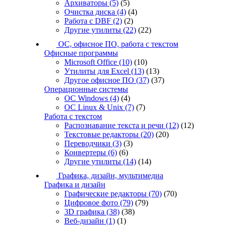
Архиваторы
(5)
(5)
Очистка диска
(4)
(4)
Работа с DBF
(2)
(2)
Другие утилиты
(22)
(22)
ОС, офисное ПО, работа с текстом
Офисные программы
Microsoft Office
(10)
(10)
Утилиты для Excel
(13)
(13)
Другое офисное ПО
(37)
(37)
Операционные системы
ОС Windows
(4)
(4)
ОС Linux & Unix
(7)
(7)
Работа с текстом
Распознавание текста и речи
(12)
(12)
Текстовые редакторы
(20)
(20)
Переводчики
(3)
(3)
Конвертеры
(6)
(6)
Другие утилиты
(14)
(14)
Графика, дизайн, мультимедиа
Графика и дизайн
Графические редакторы
(70)
(70)
Цифровое фото
(79)
(79)
3D графика
(38)
(38)
Веб-дизайн
(1)
(1)