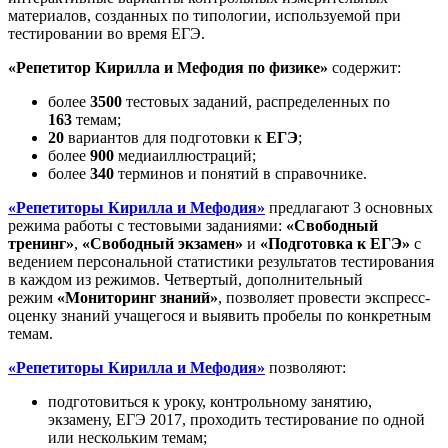
материалов, созданных по типологии, используемой при
тестировании во время ЕГЭ.
«Репетитор Кирилла и Мефодия
по
физике
»
содержит:
более
3500
тестовых заданий, распределенных по
163
темам;
20
вариантов для подготовки к
ЕГЭ
;
более
900
медиаиллюстраций;
более
340
терминов и понятий в справочнике.
«Репетиторы Кирилла и Мефодия»
предлагают 3 основных
режима работы с тестовыми заданиями:
«Свободный
тренинг»
,
«Свободный экзамен»
и
«Подготовка к ЕГЭ»
с
ведением персональной статистики результатов тестирования
в каждом из режимов. Четвертый, дополнительный
режим
«Мониторинг знаний»
, позволяет провести экспресс-
оценку знаний учащегося и выявить пробелы по конкретным
темам.
«Репетиторы Кирилла и Мефодия»
позволяют:
подготовиться к уроку, контрольному занятию,
экзамену, ЕГЭ 2017, проходить тестирование по одной
или нескольким темам;