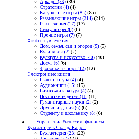
Аркады
(39)
(39)
Стратегии
(4)
(4)
Казуальные игры
(85)
(85)
Развивающие игры
(214)
(214)
Развлечения
(17)
(17)
Симуляторы
(8)
(8)
Прочие игры
(7)
(7)
Хобби и увлечения
Дом, семья, сад и огород
(5)
(5)
Кулинария
(2)
(2)
Культура и искусство
(40)
(40)
Досуг
(6)
(6)
Здоровье и спорт
(12)
(12)
Электронные книги
IT-литература
(4)
(4)
Аудиокниги
(15)
(15)
Бизнес-литература
(4)
(4)
Воспитание детей
(11)
(11)
Гуманитарные науки
(2)
(2)
Другие издания
(6)
(6)
Студенту и школьнику
(6)
(6)
Управление бизнесом, финансы
Бухгалтерия. Склад. Кадры
Бухгалтерия
(23)
(23)
Торговля
(27)
(27)