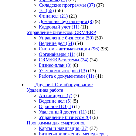
Складские программы
(37)
(37)
1С
(56)
(56)
Финансы
(21)
(21)
Домашняя бухгалтерия
(8)
(8)
Кадровый учет
(11)
(11)
Управление бизнесом, CRM/ERP
Управление бизнесом
(50)
(50)
Ведение дел
(54)
(54)
Системы автоматизации
(96)
(96)
Органайзеры
(11)
(11)
CRM/ERP-системы
(24)
(24)
Бизнес-план
(8)
(8)
Учет компьютеров
(13)
(13)
Работа с документами
(41)
(41)
Другое ПО и оборудование
Удаленная работа
Антивирусы
(7)
(7)
Ведение дел
(5)
(5)
Офисное ПО
(1)
(1)
Удаленный доступ
(11)
(11)
Управление бизнесом
(6)
(6)
Программы для смартфонов
Карты и навигация
(37)
(37)
Бизнес-приложения, менеджеры,