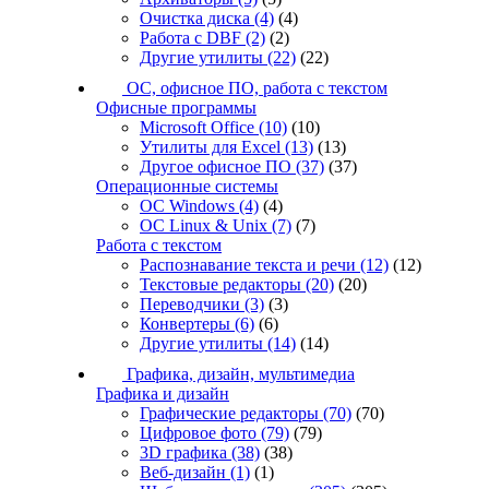
Очистка диска
(4)
(4)
Работа с DBF
(2)
(2)
Другие утилиты
(22)
(22)
ОС, офисное ПО, работа с текстом
Офисные программы
Microsoft Office
(10)
(10)
Утилиты для Excel
(13)
(13)
Другое офисное ПО
(37)
(37)
Операционные системы
ОС Windows
(4)
(4)
ОС Linux & Unix
(7)
(7)
Работа с текстом
Распознавание текста и речи
(12)
(12)
Текстовые редакторы
(20)
(20)
Переводчики
(3)
(3)
Конвертеры
(6)
(6)
Другие утилиты
(14)
(14)
Графика, дизайн, мультимедиа
Графика и дизайн
Графические редакторы
(70)
(70)
Цифровое фото
(79)
(79)
3D графика
(38)
(38)
Веб-дизайн
(1)
(1)