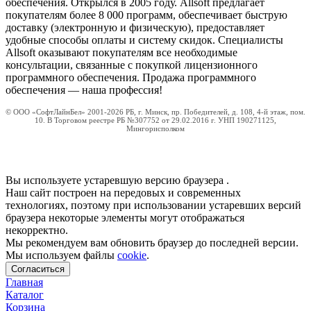
обеспечения. Открылся в 2005 году. Allsoft предлагает
покупателям более 8 000 программ, обеспечивает быструю
доставку (электронную и физическую), предоставляет
удобные способы оплаты и систему скидок. Специалисты
Allsoft оказывают покупателям все необходимые
консультации, связанные с покупкой лицензионного
программного обеспечения. Продажа программного
обеспечения — наша профессия!
© ООО «СофтЛайнБел» 2001-2026 РБ, г. Минск, пр. Победителей, д. 108, 4-й этаж, пом.
10. В Торговом реестре РБ №307752 от 29.02.2016 г. УНП 190271125,
Мингорисполком
Вы используете устаревшую версию браузера
.
Наш сайт построен на передовых и современных
технологиях, поэтому при использовании устаревших версий
браузера некоторые элементы могут отображаться
некорректно.
Мы рекомендуем вам обновить браузер до последней версии.
Мы используем файлы
cookie
.
Согласиться
Главная
Каталог
Корзина