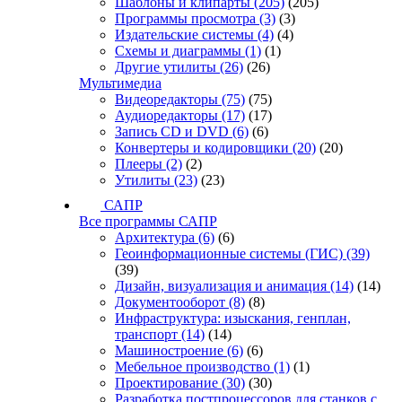
Шаблоны и клипарты
(205)
(205)
Программы просмотра
(3)
(3)
Издательские системы
(4)
(4)
Схемы и диаграммы
(1)
(1)
Другие утилиты
(26)
(26)
Мультимедиа
Видеоредакторы
(75)
(75)
Аудиоредакторы
(17)
(17)
Запись CD и DVD
(6)
(6)
Конвертеры и кодировщики
(20)
(20)
Плееры
(2)
(2)
Утилиты
(23)
(23)
САПР
Все программы САПР
Архитектура
(6)
(6)
Геоинформационные системы (ГИС)
(39)
(39)
Дизайн, визуализация и анимация
(14)
(14)
Документооборот
(8)
(8)
Инфраструктура: изыскания, генплан,
транспорт
(14)
(14)
Машиностроение
(6)
(6)
Мебельное производство
(1)
(1)
Проектирование
(30)
(30)
Разработка постпроцессоров для станков с