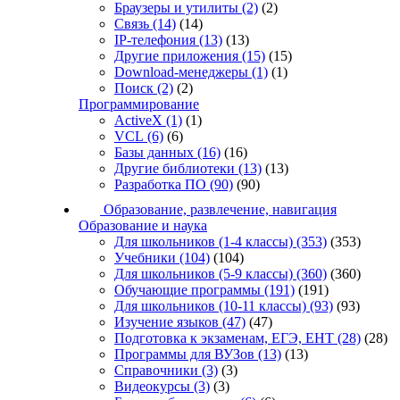
Браузеры и утилиты
(2)
(2)
Связь
(14)
(14)
IP-телефония
(13)
(13)
Другие приложения
(15)
(15)
Download-менеджеры
(1)
(1)
Поиск
(2)
(2)
Программирование
ActiveX
(1)
(1)
VCL
(6)
(6)
Базы данных
(16)
(16)
Другие библиотеки
(13)
(13)
Разработка ПО
(90)
(90)
Образование, развлечение, навигация
Образование и наука
Для школьников (1-4 классы)
(353)
(353)
Учебники
(104)
(104)
Для школьников (5-9 классы)
(360)
(360)
Обучающие программы
(191)
(191)
Для школьников (10-11 классы)
(93)
(93)
Изучение языков
(47)
(47)
Подготовка к экзаменам, ЕГЭ, ЕНТ
(28)
(28)
Программы для ВУЗов
(13)
(13)
Справочники
(3)
(3)
Видеокурсы
(3)
(3)