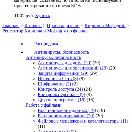
материалов, созданных по типологии, используемой
при тестировании во время ЕГЭ.
11,05 руб.
Купить
Главная
>
Каталог
>
Производители
>
Кирилл и Мефодий
>
Репетитор Кирилла и Мефодия по физике
Распродажа
Антивирусы, безопасность
Антивирусы. Безопасность
Антивирусы для дома
(20)
(20)
Антивирусы для организаций
(20)
(20)
Защита информации
(29)
(29)
Интернет и Сеть
(8)
(8)
Шифрование
(2)
(2)
Контроль доступа
(24)
(24)
Контроль персонала
(9)
(9)
Другие программы
(16)
(16)
Работа с файлами
Восстановление данных
(19)
(19)
Резервное копирование
(20)
(20)
Файловые менеджеры и каталогизаторы
(11)
(11)
Архиваторы
(5)
(5)