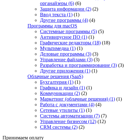
органайзеры
(6)
(6)
Защита информации
(2)
(2)
Ввод текста
(1)
(1)
Другие программы
(4)
(4)
Программы для macOS
Системные программы
(5)
(5)
Антивирусное ПО
(1)
(1)
Графические редакторы
(18)
(18)
Мультимедиа
(1)
(1)
Деловые программы
(3)
(3)
Управление файлами
(3)
(3)
Разработка и программирование
(3)
(3)
Другие приложения
(1)
(1)
Облачные решения (SaaS)
Бухгалтерия
(1)
(1)
Графика и дизайн
(1)
(1)
Коммуникации
(2)
(2)
Маркетинг (облачные решения)
(1)
(1)
Работа с документами
(4)
(4)
Сетевые утилиты
(1)
(1)
Системы автоматизации
(7)
(7)
Управление бизнесом
(12)
(12)
CRM системы
(2)
(2)
Принимаем оплату