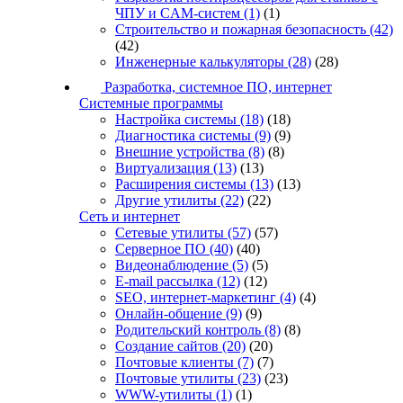
ЧПУ и CAM-систем
(1)
(1)
Строительство и пожарная безопасность
(42)
(42)
Инженерные калькуляторы
(28)
(28)
Разработка, системное ПО, интернет
Системные программы
Настройка системы
(18)
(18)
Диагностика системы
(9)
(9)
Внешние устройства
(8)
(8)
Виртуализация
(13)
(13)
Расширения системы
(13)
(13)
Другие утилиты
(22)
(22)
Сеть и интернет
Сетевые утилиты
(57)
(57)
Серверное ПО
(40)
(40)
Видеонаблюдение
(5)
(5)
E-mail рассылка
(12)
(12)
SEO, интернет-маркетинг
(4)
(4)
Онлайн-общение
(9)
(9)
Родительский контроль
(8)
(8)
Создание сайтов
(20)
(20)
Почтовые клиенты
(7)
(7)
Почтовые утилиты
(23)
(23)
WWW-утилиты
(1)
(1)