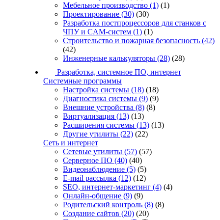
Мебельное производство
(1)
(1)
Проектирование
(30)
(30)
Разработка постпроцессоров для станков с
ЧПУ и CAM-систем
(1)
(1)
Строительство и пожарная безопасность
(42)
(42)
Инженерные калькуляторы
(28)
(28)
Разработка, системное ПО, интернет
Системные программы
Настройка системы
(18)
(18)
Диагностика системы
(9)
(9)
Внешние устройства
(8)
(8)
Виртуализация
(13)
(13)
Расширения системы
(13)
(13)
Другие утилиты
(22)
(22)
Сеть и интернет
Сетевые утилиты
(57)
(57)
Серверное ПО
(40)
(40)
Видеонаблюдение
(5)
(5)
E-mail рассылка
(12)
(12)
SEO, интернет-маркетинг
(4)
(4)
Онлайн-общение
(9)
(9)
Родительский контроль
(8)
(8)
Создание сайтов
(20)
(20)