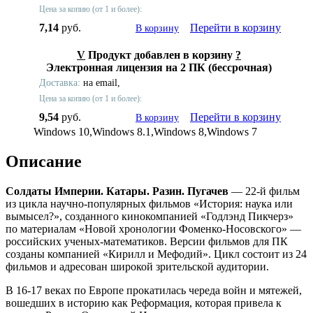
Цена за копию (от 1 и более):
7,14
руб.
Перейти в корзину
В корзину
V
Продукт добавлен в корзину
?
Электронная лицензия на 2 ПК (бессрочная)
Доставка:
на email,
Цена за копию (от 1 и более):
9,54
руб.
Перейти в корзину
В корзину
Windows 10,Windows 8.1,Windows 8,Windows 7
Описание
Солдаты Империи. Катары. Разин. Пугачев
— 22-й фильм
из цикла научно-популярных фильмов «История: наука или
вымысел?», созданного кинокомпанией «Годлэнд Пикчерз»
по материалам «Новой хронологии Фоменко-Носовского» —
российских ученых-математиков. Версии фильмов для ПК
созданы компанией «Кирилл и Мефодий». Цикл состоит из 24
фильмов и адресован широкой зрительской аудитории.
В 16-17 веках по Европе прокатилась череда войн и мятежей,
вошедших в историю как Реформация, которая привела к