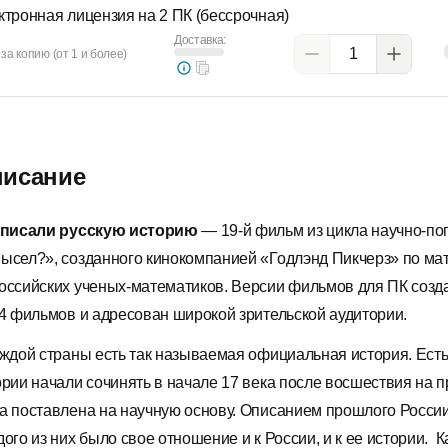
ктронная лицензия на 2 ПК (бессрочная)
Доставка:
за копию (от 1 и более)
исание
 писали русскую историю
— 19-й фильм из цикла научно-по
ысел?», созданного кинокомпанией «Годлэнд Пикчерз» по м
оссийских ученых-математиков. Версии фильмов для ПК созд
24 фильмов и адресован широкой зрительской аудитории.
аждой страны есть так называемая официальная история. Есть
ории начали сочинять в начале 17 века после восшествия на п
а поставлена на научную основу. Описанием прошлого России 
дого из них было свое отношение и к России, и к ее истории.