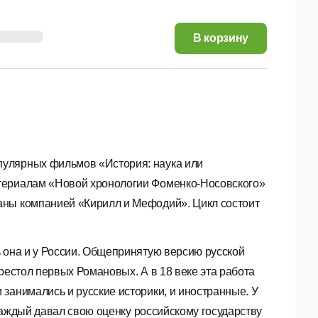
9,54 руб.
В корзину
пулярных фильмов «История: наука или
атериалам «Новой хронологии Фоменко-Носовского»
аны компанией «Кирилл и Мефодий». Цикл состоит
 она и у России. Общепринятую версию русской
рестол первых Романовых. А в 18 веке эта работа
занимались и русские историки, и иностранные. У
 Каждый давал свою оценку российскому государству