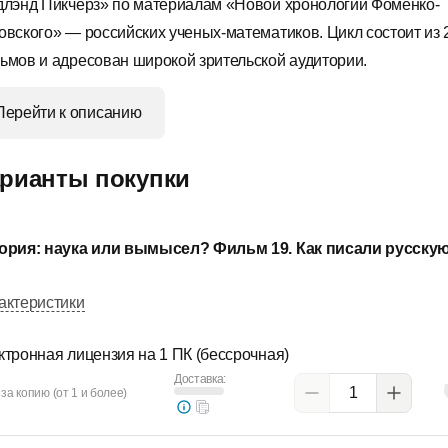
длэнд Пикчерз» по материалам «Новой хронологии Фоменко-
овского» — российских ученых-математиков. Цикл состоит из 
ьмов и адресован широкой зрительской аудитории.
Перейти к описанию
рианты покупки
ория: наука или вымысел? Фильм 19. Как писали русскую
актеристики
ктронная лицензия на 1 ПК (бессрочная)
Доставка:
за копию (от 1 и более)