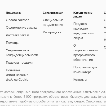
Поддержка
Скидки и акции
Юридическим
С
лицам
Оплата заказов
Специальные
О
Продажа
предложения
Оформление заказа
А
программ
Распродажа
т
юридическим
Доставка заказа
лицам
Н
Помощь
О
О
Уведомление о
лицензировании
конфиденциальности
программного
обеспечения
Правила продажи
Программы для
Политика
компьютера
использования
файлов Cookie
Контакты
нет-магазин лицензионного программного обеспечения. Открылся в 2005 
пателям более 8 000 программ, обеспечивает быструю доставку (эле
едоставляет удобные способы оплаты и систему скидок. Специалисты A