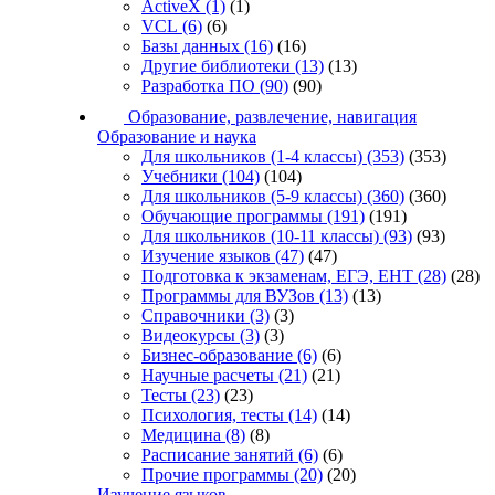
ActiveX
(1)
(1)
VCL
(6)
(6)
Базы данных
(16)
(16)
Другие библиотеки
(13)
(13)
Разработка ПО
(90)
(90)
Образование, развлечение, навигация
Образование и наука
Для школьников (1-4 классы)
(353)
(353)
Учебники
(104)
(104)
Для школьников (5-9 классы)
(360)
(360)
Обучающие программы
(191)
(191)
Для школьников (10-11 классы)
(93)
(93)
Изучение языков
(47)
(47)
Подготовка к экзаменам, ЕГЭ, ЕНТ
(28)
(28)
Программы для ВУЗов
(13)
(13)
Справочники
(3)
(3)
Видеокурсы
(3)
(3)
Бизнес-образование
(6)
(6)
Научные расчеты
(21)
(21)
Тесты
(23)
(23)
Психология, тесты
(14)
(14)
Медицина
(8)
(8)
Расписание занятий
(6)
(6)
Прочие программы
(20)
(20)
Изучение языков