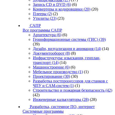
Запись CD и DVD
(6)
(6)
Конвертеры и кодировщики
(20)
(20)
Плееры
(2)
(2)
Утилиты
(23)
(23)
САПР
Все программы САПР
Архитектура
(6)
(6)
Геоинформационные системы (ГИС)
(39)
(39)
Дизайн, визуализация и анимация
(14)
(14)
Документооборот
(8)
(8)
Инфраструктура: изыскания, генплан,
транспорт
(14)
(14)
Машиностроение
(6)
(6)
Мебельное производство
(1)
(1)
Проектирование
(30)
(30)
Разработка постпроцессоров для станков с
ЧПУ и CAM-систем
(1)
(1)
Строительство и пожарная безопасность
(42)
(42)
Инженерные калькуляторы
(28)
(28)
Разработка, системное ПО, интернет
Системные программы