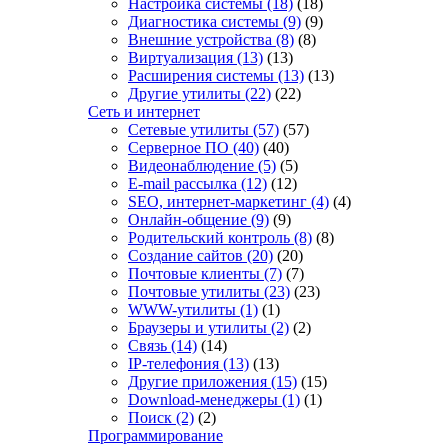
Настройка системы
(18)
(18)
Диагностика системы
(9)
(9)
Внешние устройства
(8)
(8)
Виртуализация
(13)
(13)
Расширения системы
(13)
(13)
Другие утилиты
(22)
(22)
Сеть и интернет
Сетевые утилиты
(57)
(57)
Серверное ПО
(40)
(40)
Видеонаблюдение
(5)
(5)
E-mail рассылка
(12)
(12)
SEO, интернет-маркетинг
(4)
(4)
Онлайн-общение
(9)
(9)
Родительский контроль
(8)
(8)
Создание сайтов
(20)
(20)
Почтовые клиенты
(7)
(7)
Почтовые утилиты
(23)
(23)
WWW-утилиты
(1)
(1)
Браузеры и утилиты
(2)
(2)
Связь
(14)
(14)
IP-телефония
(13)
(13)
Другие приложения
(15)
(15)
Download-менеджеры
(1)
(1)
Поиск
(2)
(2)
Программирование