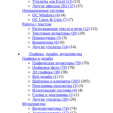
Утилиты для Excel
(13)
(13)
Другое офисное ПО
(37)
(37)
Операционные системы
ОС Windows
(4)
(4)
ОС Linux & Unix
(7)
(7)
Работа с текстом
Распознавание текста и речи
(12)
(12)
Текстовые редакторы
(20)
(20)
Переводчики
(3)
(3)
Конвертеры
(6)
(6)
Другие утилиты
(14)
(14)
Графика, дизайн, мультимедиа
Графика и дизайн
Графические редакторы
(70)
(70)
Цифровое фото
(79)
(79)
3D графика
(38)
(38)
Веб-дизайн
(1)
(1)
Шаблоны и клипарты
(205)
(205)
Программы просмотра
(3)
(3)
Издательские системы
(4)
(4)
Схемы и диаграммы
(1)
(1)
Другие утилиты
(26)
(26)
Мультимедиа
Видеоредакторы
(74)
(74)
Аудиоредакторы
(17)
(17)