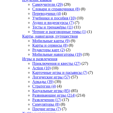
Самоучители
(29)
(29)
Словари и справочники
(8)
(8)
Переводчики
(4)
(4)
Учебники и пособия
(10)
(10)
Аудио и видеокурсы
(7)
(7)
Тесты и тренажёры
(11)
(11)
Чтение и разговорные темы
(1)
(1)
Карты, навигация, путешествия
Мобильные карты
(9)
(9)
Карты и сервисы
(8)
(8)
Редакторы карт
(2)
(2)
Мобильные навигаторы
(19)
(19)
Игры и развлечения
Приключения и квесты
(27)
(27)
Action
(10)
(10)
Карточные игры и пасьянсы
(7)
(7)
Логические игры
(57)
(57)
Аркады
(39)
(39)
Стратегии
(4)
(4)
Казуальные игры
(85)
(85)
Развивающие игры
(214)
(214)
Развлечения
(17)
(17)
Симуляторы
(8)
(8)
Прочие игры
(7)
(7)