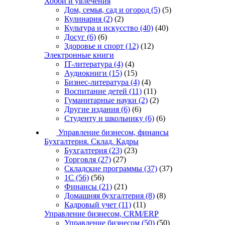
Хобби и увлечения
Дом, семья, сад и огород
(5)
(5)
Кулинария
(2)
(2)
Культура и искусство
(40)
(40)
Досуг
(6)
(6)
Здоровье и спорт
(12)
(12)
Электронные книги
IT-литература
(4)
(4)
Аудиокниги
(15)
(15)
Бизнес-литература
(4)
(4)
Воспитание детей
(11)
(11)
Гуманитарные науки
(2)
(2)
Другие издания
(6)
(6)
Студенту и школьнику
(6)
(6)
Управление бизнесом, финансы
Бухгалтерия. Склад. Кадры
Бухгалтерия
(23)
(23)
Торговля
(27)
(27)
Складские программы
(37)
(37)
1С
(56)
(56)
Финансы
(21)
(21)
Домашняя бухгалтерия
(8)
(8)
Кадровый учет
(11)
(11)
Управление бизнесом, CRM/ERP
Управление бизнесом
(50)
(50)