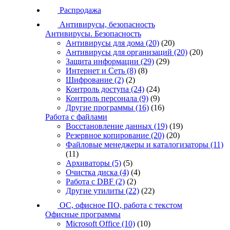
Распродажа
Антивирусы, безопасность
Антивирусы. Безопасность
Антивирусы для дома
(20)
(20)
Антивирусы для организаций
(20)
(20)
Защита информации
(29)
(29)
Интернет и Сеть
(8)
(8)
Шифрование
(2)
(2)
Контроль доступа
(24)
(24)
Контроль персонала
(9)
(9)
Другие программы
(16)
(16)
Работа с файлами
Восстановление данных
(19)
(19)
Резервное копирование
(20)
(20)
Файловые менеджеры и каталогизаторы
(11)
(11)
Архиваторы
(5)
(5)
Очистка диска
(4)
(4)
Работа с DBF
(2)
(2)
Другие утилиты
(22)
(22)
ОС, офисное ПО, работа с текстом
Офисные программы
Microsoft Office
(10)
(10)