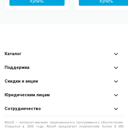
Купить
Купить
Каталог
Каталог программ
Поддержка
Разработчики
Оплата заказов
Скидки и акции
Оформление заказа
Специальные
предложения
Юридическим лицам
Доставка заказа
Распродажа
Продажа программ юридическим лицам
Сотрудничество
Помощь
О лицензировании программного обеспечения
Уведомление о конфиденциальности
О магазине
Allsoft — интернет-магазин лицензионного программного обеспечения.
Программы для компьютера
Открылся в 2005 году. Allsoft предлагает покупателям более 8 000
Правила продажи