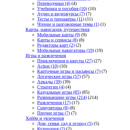
Переводчики
(4)
(4)
Учебники и пособия
(10)
(10)
Аудио и видеокурсы
(7)
(7)
Тесты и тренажёры
(11)
(11)
Чтение и разговорные темы
(1)
(1)
Карты, навигация, путешествия
Мобильные карты
(9)
(9)
Карты и сервисы
(8)
(8)
Редакторы карт
(2)
(2)
Мобильные навигаторы
(19)
(19)
Игры и развлечения
Приключения и квесты
(27)
(27)
Action
(10)
(10)
Карточные игры и пасьянсы
(7)
(7)
Логические игры
(57)
(57)
Аркады
(39)
(39)
Стратегии
(4)
(4)
Казуальные игры
(85)
(85)
Развивающие игры
(214)
(214)
Развлечения
(17)
(17)
Симуляторы
(8)
(8)
Прочие игры
(7)
(7)
Хобби и увлечения
Дом, семья, сад и огород
(5)
(5)
Кулинария
(2)
(2)