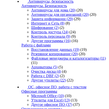
Антивирусы, безопасность
Антивирусы. Безопасность
Антивирусы для дома
(20)
(20)
Антивирусы для организаций
(20)
(20)
Защита информации
(29)
(29)
Интернет и Сеть
(8)
(8)
Шифрование
(2)
(2)
Контроль доступа
(24)
(24)
Контроль персонала
(9)
(9)
Другие программы
(16)
(16)
Работа с файлами
Восстановление данных
(19)
(19)
Резервное копирование
(20)
(20)
Файловые менеджеры и каталогизаторы
(11)
(11)
Архиваторы
(5)
(5)
Очистка диска
(4)
(4)
Работа с DBF
(2)
(2)
Другие утилиты
(22)
(22)
ОС, офисное ПО, работа с текстом
Офисные программы
Microsoft Office
(10)
(10)
Утилиты для Excel
(13)
(13)
Другое офисное ПО
(37)
(37)
Операционные системы