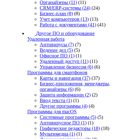
Органайзеры
(11)
(11)
CRM/ERP-системы
(24)
(24)
Бизнес-план
(8)
(8)
Учет компьютеров
(13)
(13)
Работа с документами
(41)
(41)
Другое ПО и оборудование
Удаленная работа
Антивирусы
(7)
(7)
Ведение дел
(5)
(5)
Офисное ПО
(1)
(1)
Удаленный доступ
(11)
(11)
Управление бизнесом
(6)
(6)
Программы для смартфонов
Карты и навигация
(37)
(37)
Бизнес-приложения, менеджеры,
органайзеры
(6)
(6)
Защита информации
(2)
(2)
Ввод текста
(1)
(1)
Другие программы
(4)
(4)
Программы для macOS
Системные программы
(5)
(5)
Антивирусное ПО
(1)
(1)
Графические редакторы
(18)
(18)
Мультимедиа
(1)
(1)