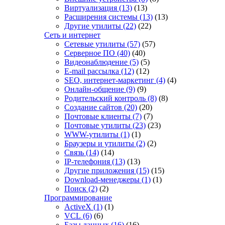
Виртуализация
(13)
(13)
Расширения системы
(13)
(13)
Другие утилиты
(22)
(22)
Сеть и интернет
Сетевые утилиты
(57)
(57)
Серверное ПО
(40)
(40)
Видеонаблюдение
(5)
(5)
E-mail рассылка
(12)
(12)
SEO, интернет-маркетинг
(4)
(4)
Онлайн-общение
(9)
(9)
Родительский контроль
(8)
(8)
Создание сайтов
(20)
(20)
Почтовые клиенты
(7)
(7)
Почтовые утилиты
(23)
(23)
WWW-утилиты
(1)
(1)
Браузеры и утилиты
(2)
(2)
Связь
(14)
(14)
IP-телефония
(13)
(13)
Другие приложения
(15)
(15)
Download-менеджеры
(1)
(1)
Поиск
(2)
(2)
Программирование
ActiveX
(1)
(1)
VCL
(6)
(6)
Базы данных
(16)
(16)