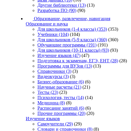
Другие библиотеки
(13)
(13)
Разработка ПО
(90)
(90)
Образование, развлечение, навигация
Образование и наука
Для школьников (1-4 классы)
(353)
(353)
Учебники
(104)
(104)
Для школьников (5-9 классы)
(360)
(360)
Обучающие программы
(191)
(191)
Для школьников (10-11 классы)
(93)
(93)
Изучение языков
(47)
(47)
Подготовка к экзаменам, ЕГЭ, ЕНТ
(28)
(28)
Программы для ВУЗов
(13)
(13)
Справочники
(3)
(3)
Видеокурсы
(3)
(3)
Бизнес-образование
(6)
(6)
Научные расчеты
(21)
(21)
Тесты
(23)
(23)
Психология, тесты
(14)
(14)
Медицина
(8)
(8)
Расписание занятий
(6)
(6)
Прочие программы
(20)
(20)
Изучение языков
Самоучители
(29)
(29)
Словари и справочники
(8)
(8)