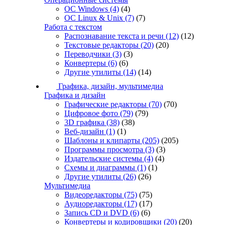
ОС Windows
(4)
(4)
ОС Linux & Unix
(7)
(7)
Работа с текстом
Распознавание текста и речи
(12)
(12)
Текстовые редакторы
(20)
(20)
Переводчики
(3)
(3)
Конвертеры
(6)
(6)
Другие утилиты
(14)
(14)
Графика, дизайн, мультимедиа
Графика и дизайн
Графические редакторы
(70)
(70)
Цифровое фото
(79)
(79)
3D графика
(38)
(38)
Веб-дизайн
(1)
(1)
Шаблоны и клипарты
(205)
(205)
Программы просмотра
(3)
(3)
Издательские системы
(4)
(4)
Схемы и диаграммы
(1)
(1)
Другие утилиты
(26)
(26)
Мультимедиа
Видеоредакторы
(75)
(75)
Аудиоредакторы
(17)
(17)
Запись CD и DVD
(6)
(6)
Конвертеры и кодировщики
(20)
(20)