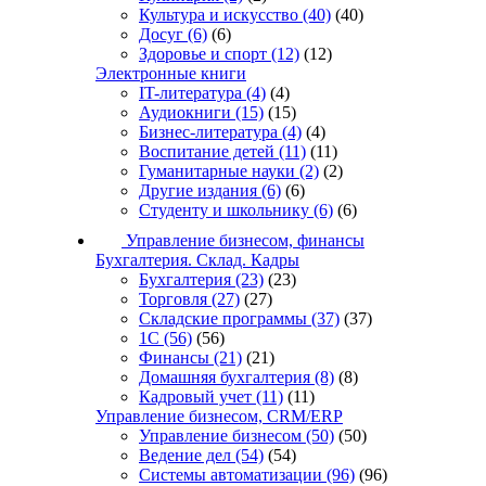
Культура и искусство
(40)
(40)
Досуг
(6)
(6)
Здоровье и спорт
(12)
(12)
Электронные книги
IT-литература
(4)
(4)
Аудиокниги
(15)
(15)
Бизнес-литература
(4)
(4)
Воспитание детей
(11)
(11)
Гуманитарные науки
(2)
(2)
Другие издания
(6)
(6)
Студенту и школьнику
(6)
(6)
Управление бизнесом, финансы
Бухгалтерия. Склад. Кадры
Бухгалтерия
(23)
(23)
Торговля
(27)
(27)
Складские программы
(37)
(37)
1С
(56)
(56)
Финансы
(21)
(21)
Домашняя бухгалтерия
(8)
(8)
Кадровый учет
(11)
(11)
Управление бизнесом, CRM/ERP
Управление бизнесом
(50)
(50)
Ведение дел
(54)
(54)
Системы автоматизации
(96)
(96)