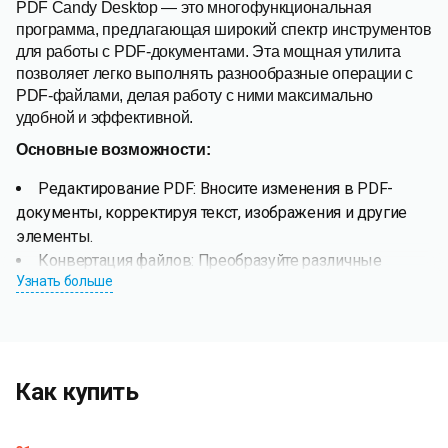
PDF Candy Desktop — это многофункциональная
программа, предлагающая широкий спектр инструментов
для работы с PDF-документами. Эта мощная утилита
позволяет легко выполнять разнообразные операции с
PDF-файлами, делая работу с ними максимально
удобной и эффективной.
Основные возможности:
Редактирование PDF: Вносите изменения в PDF-
документы, корректируя текст, изображения и другие
элементы.
Конвертация файлов: Преобразуйте различные
Узнать больше
форматы файлов в PDF и наоборот. Поддерживаемые
форматы включают Word в PDF, JPG в PDF, EPUB в PDF,
PDF в JPG, PDF в DOCX и многие другие.
Объединение и разделение PDF: Объединяйте
несколько PDF-файлов в один документ или разделяйте
Как купить
один PDF на несколько частей.
Извлечение контента: Извлекайте изображения и