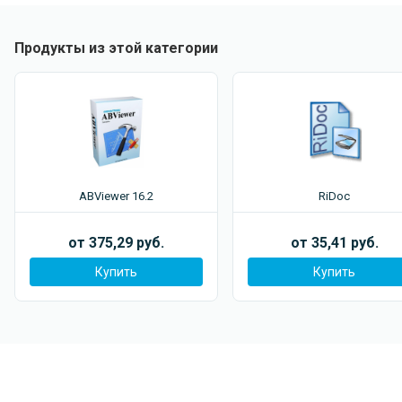
Одним из ключевых преимуществ PDF Candy Desktop
является возможность работы в автономном режиме, без
необходимости постоянного подключения к Интернету.
Продукты из этой категории
Это гарантирует конфиденциальность данных и
позволяет использовать программу в любом месте и в
любое время.
Среди дополнительных функций можно отметить:
Добавление водяных знаков: Наносите водяные
знаки на страницы PDF для защиты авторских прав.
ABViewer 16.2
RiDoc
Вращение страниц: Поворачивайте страницы PDF-
документов для удобного просмотра и печати.
от 375,29 руб.
от 35,41 руб.
Изменение порядка страниц: Переставляйте
страницы в PDF-файлах по своему усмотрению.
Купить
Купить
PDF Candy Desktop доступен для различных
операционных систем, что делает его универсальным
инструментом для пользователей с разными
техническими предпочтениями. Программа регулярно
обновляется, что обеспечивает наличие новых функций и