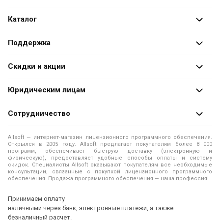
улучшений, а также совместимость с последними
версиями операционных систем и форматами файлов.
Каталог
В заключение, PDF Candy Desktop — это незаменимый
инструмент для всех, кто часто работает с PDF-
Каталог программ
Поддержка
документами. Он сочетает в себе богатый функционал,
Разработчики
простоту использования и надежность, что делает его
Оплата заказов
Скидки и акции
отличным выбором как для личного, так и для
Оформление заказа
профессионального использования.
Специальные
предложения
Юридическим лицам
Доставка заказа
Распродажа
Продажа программ юридическим лицам
Сотрудничество
Помощь
О лицензировании программного обеспечения
Уведомление о конфиденциальности
О магазине
Allsoft — интернет-магазин лицензионного программного обеспечения.
Программы для компьютера
Открылся в 2005 году. Allsoft предлагает покупателям более 8 000
Правила продажи
Адреса и телефоны
программ, обеспечивает быструю доставку (электронную и
физическую), предоставляет удобные способы оплаты и систему
Контакты
Политика использования файлов Cookie
скидок. Специалисты Allsoft оказывают покупателям все необходимые
Новости
консультации, связанные с покупкой лицензионного программного
обеспечения. Продажа программного обеспечения — наша профессия!
Отзывы о нас
Принимаем оплату
наличными через банк, электронные платежи, а также
безналичный расчет.