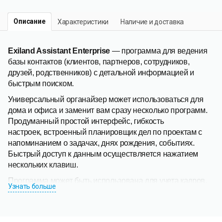
Описание
Характеристики
Наличие и доставка
Exiland Assistant Enterprise
— программа для ведения
базы контактов (клиентов, партнеров, сотрудников,
друзей, родственников) с детальной информацией и
быстрым поиском.
Универсальный органайзер может использоваться для
дома и офиса и заменит вам сразу несколько программ.
Продуманный простой интерфейс, гибкость
настроек, встроенный планировщик дел по проектам с
напоминанием о задачах, днях рождения, событиях.
Быстрый доступ к данным осуществляется нажатием
нескольких клавиш.
Программа может быть использована для учета кадров.
Узнать больше
Exiland Assistant
состоит из семи основных разделов:
контакты, организации, задачи, заметки, ссылки, события,
пароли. Позволяет хранить всю контактную информацию