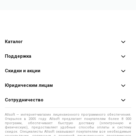
Каталог
Каталог программ
Поддержка
Разработчики
Оплата заказов
Скидки и акции
Оформление заказа
Специальные
предложения
Юридическим лицам
Доставка заказа
Распродажа
Продажа программ юридическим лицам
Сотрудничество
Помощь
О лицензировании программного обеспечения
Уведомление о конфиденциальности
О магазине
Allsoft — интернет-магазин лицензионного программного обеспечения.
Программы для компьютера
Открылся в 2005 году. Allsoft предлагает покупателям более 8 000
Правила продажи
Адреса и телефоны
программ, обеспечивает быструю доставку (электронную и
физическую), предоставляет удобные способы оплаты и систему
Контакты
Политика использования файлов Cookie
скидок. Специалисты Allsoft оказывают покупателям все необходимые
Новости
консультации, связанные с покупкой лицензионного программного