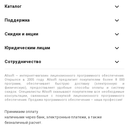
Каталог
Каталог программ
Поддержка
Разработчики
Оплата заказов
Скидки и акции
Оформление заказа
Специальные
предложения
Юридическим лицам
Доставка заказа
Распродажа
Продажа программ юридическим лицам
Сотрудничество
Помощь
О лицензировании программного обеспечения
Уведомление о конфиденциальности
О магазине
Allsoft — интернет-магазин лицензионного программного обеспечения.
Программы для компьютера
Открылся в 2005 году. Allsoft предлагает покупателям более 8 000
Правила продажи
Адреса и телефоны
программ, обеспечивает быструю доставку (электронную и
физическую), предоставляет удобные способы оплаты и систему
Контакты
Политика использования файлов Cookie
скидок. Специалисты Allsoft оказывают покупателям все необходимые
Новости
консультации, связанные с покупкой лицензионного программного
обеспечения. Продажа программного обеспечения — наша профессия!
Отзывы о нас
Принимаем оплату
наличными через банк, электронные платежи, а также
безналичный расчет.