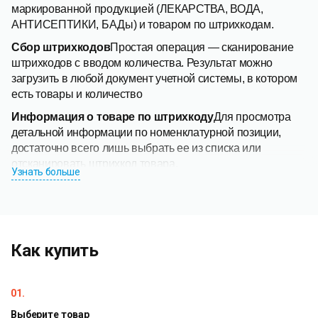
маркированной продукцией (ЛЕКАРСТВА, ВОДА,
АНТИСЕПТИКИ, БАДы) и товаром по штрихкодам.
Сбор штрихкодов
Простая операция — сканирование
штрихкодов с вводом количества. Результат можно
загрузить в любой документ учетной системы, в котором
есть товары и количество
Информация о товаре по штрихкоду
Для просмотра
детальной информации по номенклатурной позиции,
достаточно всего лишь выбрать ее из списка или
отсканировать штрихкод товара.
Узнать больше
Печать на мобильный принтер
Печать с мобильного
устройства может быть востребована при проведении
таких операций, как переоценка, маркировка товара или
печать упаковочных листов. Есть возможность печати
Как купить
ценников, этикеток, а также целых документов. Например
для переоценки с использованием мобильного принтера
нужно отсканировать штрихкод товара, если цена
01.
устарела, то сразу печататся новая этикетка с помощью
принтера с Bluetooth.
Выберите товар