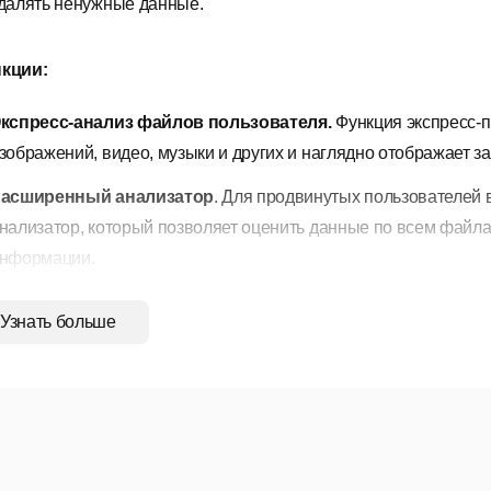
далять ненужные данные.
кции:
кспресс-анализ файлов пользователя.
Функция экспресс-п
зображений, видео, музыки и других и наглядно отображает з
асширенный анализатор
. Для продвинутых пользователей
нализатор, который позволяет оценить данные по всем файл
нформации.
даление ненужных данных
. Обнаружив в списке анализат
Узнать больше
можете удалить их, не прибегая к использованию Проводника
истемой.
даление ненужных файлов и папок
. В процессе исследова
далять ненужные файлы и папки для освобождения места на 
даление ненужных программ
. Удаление ненужных програм