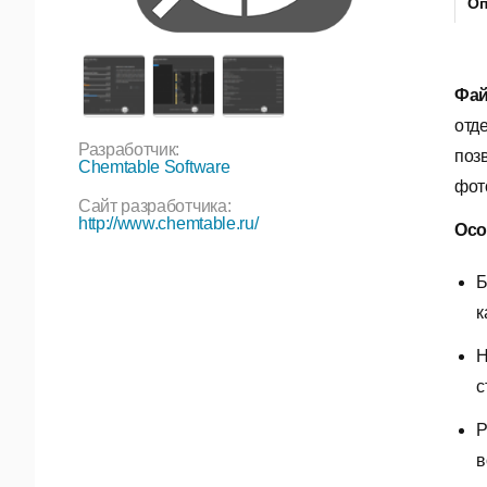
Оп
Фай
отд
Разработчик:
поз
Chemtable Software
фот
Сайт разработчика:
http://www.chemtable.ru/
Осо
Б
к
Н
с
Р
в