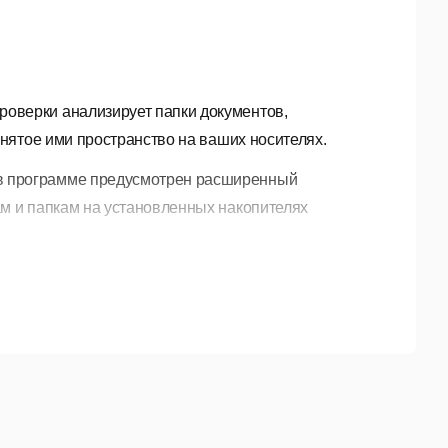
роверки анализирует папки документов,
анятое ими пространство на ваших носителях.
 в программе предусмотрен расширенный
ам и папкам на установленных накопителях
ора программы ненужные файлы или папки, вы сразу
 или иного инструмента для работы с файловой
ния содержимого дисков можно за пару кликов
носителях вашего компьютера.
м — один из важных шагов для освобождения