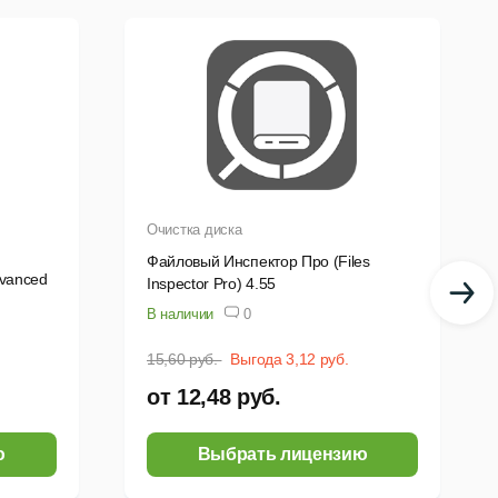
спектор Про (Files Inspector Pro).
лять файлы и папки. Чтобы исключить ошибочные
уда они могут быть сразу восстановлены в полном
 4.55:
Очистка диска
ния программ деинсталлятор также находит
Файловый Инспектор Про (Files
dvanced
Inspector Pro) 4.55
В наличии
0
15,60 руб.
Выгода 3,12 руб.
 возникала ошибка примерного вида: "26523/67/0
от 12,48 руб.
ого удаления программы (со списком файлов,
ю
Выбрать лицензию