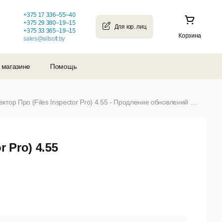
+375 17 336–55–40
+375 29 380–19–15
+375 33 365–19–15
Корзина
sales@allsoft.by
 магазине
Помощь
Файловый Инспектор Про (Files Inspector Pro) 4.55 - Продление обновлений (для юр. лиц и ИП, 1 ПК, 1 год обновлений) за копию (от 10 до 24)
 Pro) 4.55