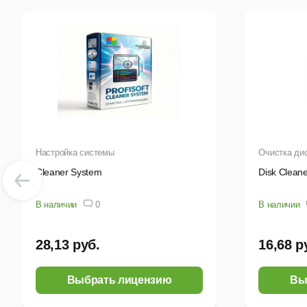
м
Б
д
о
Нов
Настройка системы
Очистка ди
Т
Cleaner System
Disk Clean
с
И
В наличии
0
В наличии
28,13 руб.
16,68 р
Выбрать лицензию
Вы