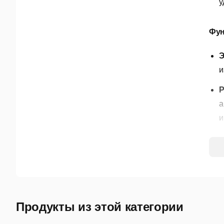
у
Фун
Э
и
Р
а
и
У
с
с
У
у
Продукты из этой категории
У