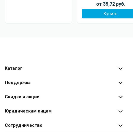
от 35,72 руб.
работы программа позволяет удалять файлы и папки.
Чтобы исключить ошибочные действия, все удаляемые
Купить
элементы помещаются в Корзину, откуда они могут
быть сразу восстановлены в полном объеме.
Новое в версии Файловый Инспектор Про (Files
Inspector Pro) 4.55:
Теперь при поиске остаточных следов во время
полного удаления программ деинсталлятор также
Каталог
находит связанные с ними драйверы: https://vk.com/wall-
30909233_3170.
Каталог программ
Поддержка
Исправлены ошибки:
Разработчики
Оплата заказов
Скидки и акции
При открытии раздела "Программы и игры" в редких
случаях возникала ошибка примерного вида:
Оформление заказа
Специальные
предложения
Юридическим лицам
"26523/67/0 28992:162:0.0 is not a valid date and time."
Доставка заказа
Устранено мерцание в темной теме в окне
Распродажа
Продажа программ юридическим лицам
Сотрудничество
Помощь
результатов полного удаления программы (со списком