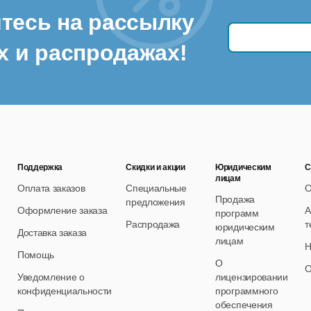
тесь на рассылку
х и распродажах!
Поддержка
Скидки и акции
Юридическим
С
лицам
Оплата заказов
Специальные
О
Продажа
предложения
Оформление заказа
А
программ
Распродажа
т
юридическим
Доставка заказа
лицам
Н
Помощь
О
О
Уведомление о
лицензировании
конфиденциальности
программного
обеспечения