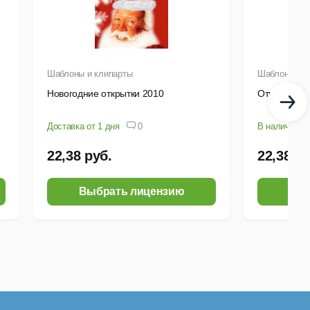
Шаблоны и клипарты
Шаблоны и к
Новогодние открытки 2010
Открытки с 
Доставка от 1 дня
0
В наличии
22,38 руб.
22,38 ру
Выбрать лицензию
Выб