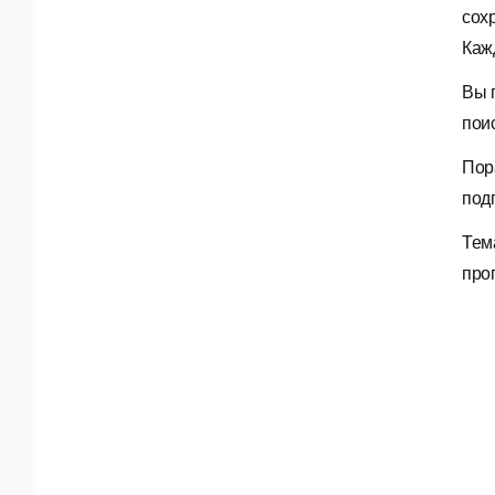
сох
Каж
Вы 
пои
Пор
под
Тем
про