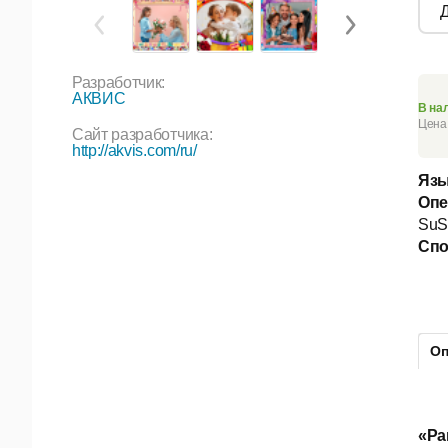
Разработчик:
АКВИС
В на
Цена 
Сайт разработчика:
http://akvis.com/ru/
Язы
Опе
SuS
Спо
Оп
«Ра