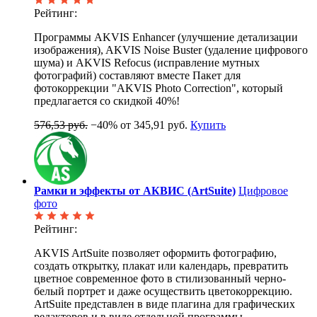
Рейтинг:
Программы AKVIS Enhancer (улучшение детализации
изображения), AKVIS Noise Buster (удаление цифрового
шума) и AKVIS Refocus (исправление мутных
фотографий) составляют вместе Пакет для
фотокоррекции "AKVIS Photo Correction", который
предлагается со скидкой 40%!
576,53 руб.
−40%
от 345,91 руб.
Купить
Рамки и эффекты от АКВИС (ArtSuite)
Цифровое
фото
Рейтинг:
AKVIS ArtSuite позволяет оформить фотографию,
создать открытку, плакат или календарь, превратить
цветное современное фото в стилизованный черно-
белый портрет и даже осуществить цветокоррекцию.
ArtSuite представлен в виде плагина для графических
редакторов и в виде отдельной программы.