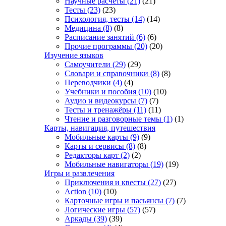
Научные расчеты
(21)
(21)
Тесты
(23)
(23)
Психология, тесты
(14)
(14)
Медицина
(8)
(8)
Расписание занятий
(6)
(6)
Прочие программы
(20)
(20)
Изучение языков
Самоучители
(29)
(29)
Словари и справочники
(8)
(8)
Переводчики
(4)
(4)
Учебники и пособия
(10)
(10)
Аудио и видеокурсы
(7)
(7)
Тесты и тренажёры
(11)
(11)
Чтение и разговорные темы
(1)
(1)
Карты, навигация, путешествия
Мобильные карты
(9)
(9)
Карты и сервисы
(8)
(8)
Редакторы карт
(2)
(2)
Мобильные навигаторы
(19)
(19)
Игры и развлечения
Приключения и квесты
(27)
(27)
Action
(10)
(10)
Карточные игры и пасьянсы
(7)
(7)
Логические игры
(57)
(57)
Аркады
(39)
(39)