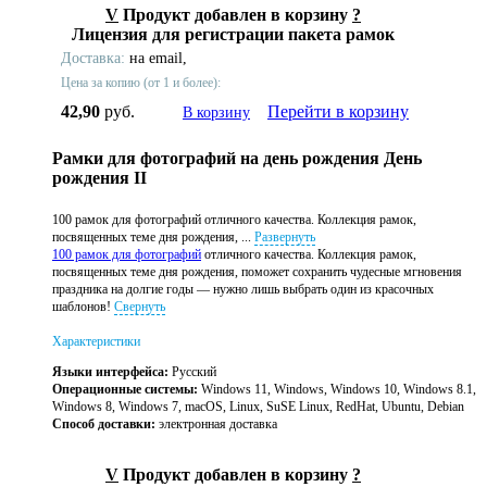
V
Продукт добавлен в корзину
?
Лицензия для регистрации пакета рамок
Доставка:
на email,
Цена за копию (от 1 и более):
42,90
руб.
Перейти в корзину
В корзину
Рамки для фотографий на день рождения День
рождения II
100 рамок для фотографий отличного качества. Коллекция рамок,
посвященных теме дня рождения, ...
Развернуть
100 рамок для фотографий
отличного качества. Коллекция рамок,
посвященных теме дня рождения, поможет сохранить чудесные мгновения
праздника на долгие годы — нужно лишь выбрать один из красочных
шаблонов!
Свернуть
Характеристики
Языки интерфейса:
Русский
Операционные системы:
Windows 11, Windows, Windows 10, Windows 8.1,
Windows 8, Windows 7, macOS, Linux, SuSE Linux, RedHat, Ubuntu, Debian
Способ доставки:
электронная доставка
V
Продукт добавлен в корзину
?