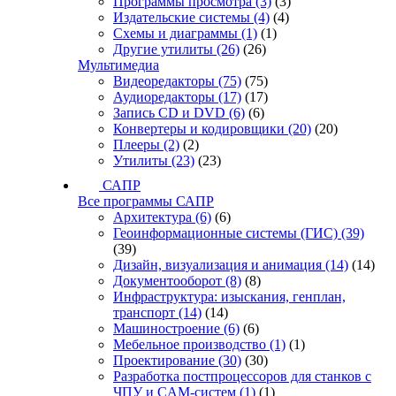
Программы просмотра
(3)
(3)
Издательские системы
(4)
(4)
Схемы и диаграммы
(1)
(1)
Другие утилиты
(26)
(26)
Мультимедиа
Видеоредакторы
(75)
(75)
Аудиоредакторы
(17)
(17)
Запись CD и DVD
(6)
(6)
Конвертеры и кодировщики
(20)
(20)
Плееры
(2)
(2)
Утилиты
(23)
(23)
САПР
Все программы САПР
Архитектура
(6)
(6)
Геоинформационные системы (ГИС)
(39)
(39)
Дизайн, визуализация и анимация
(14)
(14)
Документооборот
(8)
(8)
Инфраструктура: изыскания, генплан,
транспорт
(14)
(14)
Машиностроение
(6)
(6)
Мебельное производство
(1)
(1)
Проектирование
(30)
(30)
Разработка постпроцессоров для станков с
ЧПУ и CAM-систем
(1)
(1)