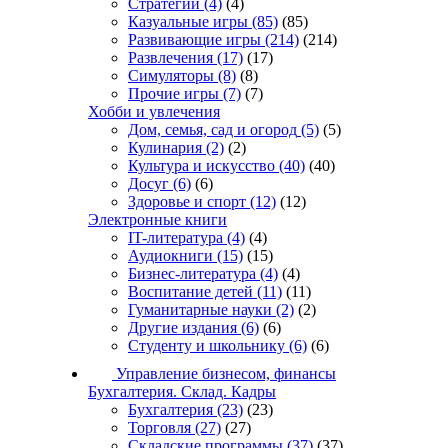
Стратегии
(4)
(4)
Казуальные игры
(85)
(85)
Развивающие игры
(214)
(214)
Развлечения
(17)
(17)
Симуляторы
(8)
(8)
Прочие игры
(7)
(7)
Хобби и увлечения
Дом, семья, сад и огород
(5)
(5)
Кулинария
(2)
(2)
Культура и искусство
(40)
(40)
Досуг
(6)
(6)
Здоровье и спорт
(12)
(12)
Электронные книги
IT-литература
(4)
(4)
Аудиокниги
(15)
(15)
Бизнес-литература
(4)
(4)
Воспитание детей
(11)
(11)
Гуманитарные науки
(2)
(2)
Другие издания
(6)
(6)
Студенту и школьнику
(6)
(6)
Управление бизнесом, финансы
Бухгалтерия. Склад. Кадры
Бухгалтерия
(23)
(23)
Торговля
(27)
(27)
Складские программы
(37)
(37)