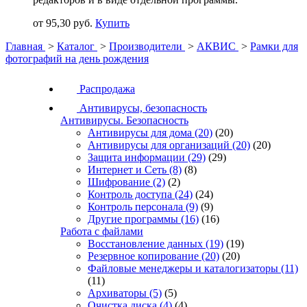
от 95,30 руб.
Купить
Главная
>
Каталог
>
Производители
>
АКВИС
>
Рамки для
фотографий на день рождения
Распродажа
Антивирусы, безопасность
Антивирусы. Безопасность
Антивирусы для дома
(20)
(20)
Антивирусы для организаций
(20)
(20)
Защита информации
(29)
(29)
Интернет и Сеть
(8)
(8)
Шифрование
(2)
(2)
Контроль доступа
(24)
(24)
Контроль персонала
(9)
(9)
Другие программы
(16)
(16)
Работа с файлами
Восстановление данных
(19)
(19)
Резервное копирование
(20)
(20)
Файловые менеджеры и каталогизаторы
(11)
(11)
Архиваторы
(5)
(5)
Очистка диска
(4)
(4)