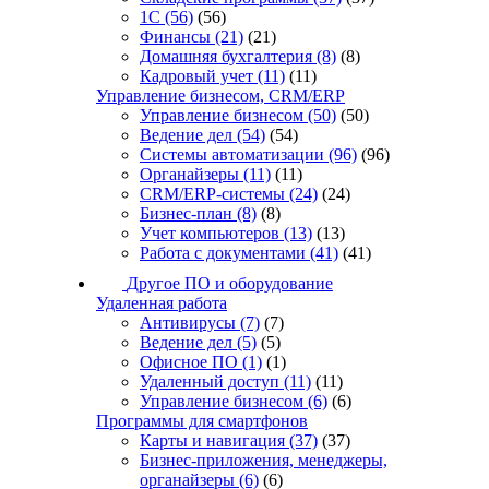
1С
(56)
(56)
Финансы
(21)
(21)
Домашняя бухгалтерия
(8)
(8)
Кадровый учет
(11)
(11)
Управление бизнесом, CRM/ERP
Управление бизнесом
(50)
(50)
Ведение дел
(54)
(54)
Системы автоматизации
(96)
(96)
Органайзеры
(11)
(11)
CRM/ERP-системы
(24)
(24)
Бизнес-план
(8)
(8)
Учет компьютеров
(13)
(13)
Работа с документами
(41)
(41)
Другое ПО и оборудование
Удаленная работа
Антивирусы
(7)
(7)
Ведение дел
(5)
(5)
Офисное ПО
(1)
(1)
Удаленный доступ
(11)
(11)
Управление бизнесом
(6)
(6)
Программы для смартфонов
Карты и навигация
(37)
(37)
Бизнес-приложения, менеджеры,
органайзеры
(6)
(6)