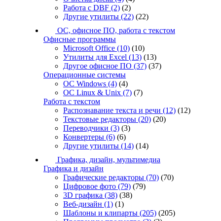
Работа с DBF
(2)
(2)
Другие утилиты
(22)
(22)
ОС, офисное ПО, работа с текстом
Офисные программы
Microsoft Office
(10)
(10)
Утилиты для Excel
(13)
(13)
Другое офисное ПО
(37)
(37)
Операционные системы
ОС Windows
(4)
(4)
ОС Linux & Unix
(7)
(7)
Работа с текстом
Распознавание текста и речи
(12)
(12)
Текстовые редакторы
(20)
(20)
Переводчики
(3)
(3)
Конвертеры
(6)
(6)
Другие утилиты
(14)
(14)
Графика, дизайн, мультимедиа
Графика и дизайн
Графические редакторы
(70)
(70)
Цифровое фото
(79)
(79)
3D графика
(38)
(38)
Веб-дизайн
(1)
(1)
Шаблоны и клипарты
(205)
(205)