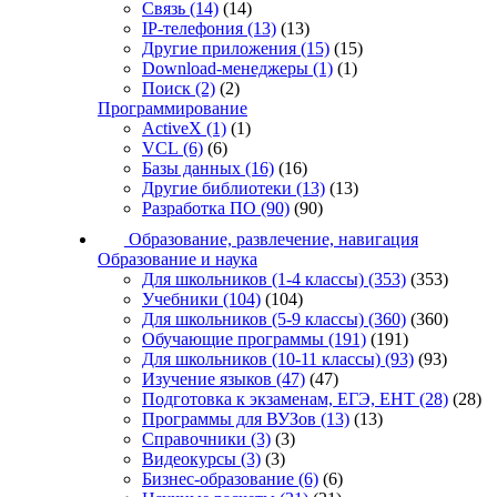
Связь
(14)
(14)
IP-телефония
(13)
(13)
Другие приложения
(15)
(15)
Download-менеджеры
(1)
(1)
Поиск
(2)
(2)
Программирование
ActiveX
(1)
(1)
VCL
(6)
(6)
Базы данных
(16)
(16)
Другие библиотеки
(13)
(13)
Разработка ПО
(90)
(90)
Образование, развлечение, навигация
Образование и наука
Для школьников (1-4 классы)
(353)
(353)
Учебники
(104)
(104)
Для школьников (5-9 классы)
(360)
(360)
Обучающие программы
(191)
(191)
Для школьников (10-11 классы)
(93)
(93)
Изучение языков
(47)
(47)
Подготовка к экзаменам, ЕГЭ, ЕНТ
(28)
(28)
Программы для ВУЗов
(13)
(13)
Справочники
(3)
(3)
Видеокурсы
(3)
(3)
Бизнес-образование
(6)
(6)