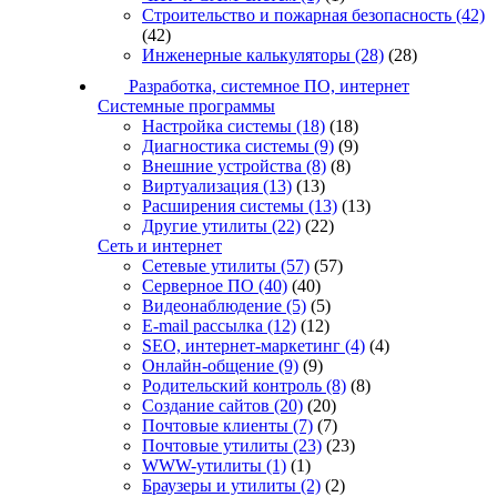
Строительство и пожарная безопасность
(42)
(42)
Инженерные калькуляторы
(28)
(28)
Разработка, системное ПО, интернет
Системные программы
Настройка системы
(18)
(18)
Диагностика системы
(9)
(9)
Внешние устройства
(8)
(8)
Виртуализация
(13)
(13)
Расширения системы
(13)
(13)
Другие утилиты
(22)
(22)
Сеть и интернет
Сетевые утилиты
(57)
(57)
Серверное ПО
(40)
(40)
Видеонаблюдение
(5)
(5)
E-mail рассылка
(12)
(12)
SEO, интернет-маркетинг
(4)
(4)
Онлайн-общение
(9)
(9)
Родительский контроль
(8)
(8)
Создание сайтов
(20)
(20)
Почтовые клиенты
(7)
(7)
Почтовые утилиты
(23)
(23)
WWW-утилиты
(1)
(1)
Браузеры и утилиты
(2)
(2)