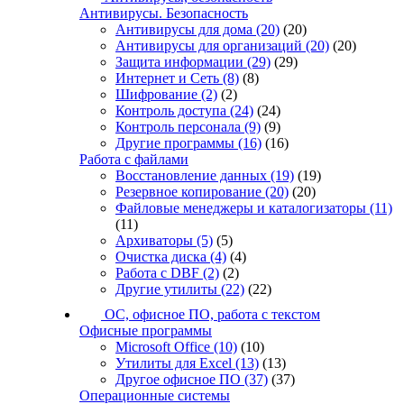
Антивирусы. Безопасность
Антивирусы для дома
(20)
(20)
Антивирусы для организаций
(20)
(20)
Защита информации
(29)
(29)
Интернет и Сеть
(8)
(8)
Шифрование
(2)
(2)
Контроль доступа
(24)
(24)
Контроль персонала
(9)
(9)
Другие программы
(16)
(16)
Работа с файлами
Восстановление данных
(19)
(19)
Резервное копирование
(20)
(20)
Файловые менеджеры и каталогизаторы
(11)
(11)
Архиваторы
(5)
(5)
Очистка диска
(4)
(4)
Работа с DBF
(2)
(2)
Другие утилиты
(22)
(22)
ОС, офисное ПО, работа с текстом
Офисные программы
Microsoft Office
(10)
(10)
Утилиты для Excel
(13)
(13)
Другое офисное ПО
(37)
(37)
Операционные системы