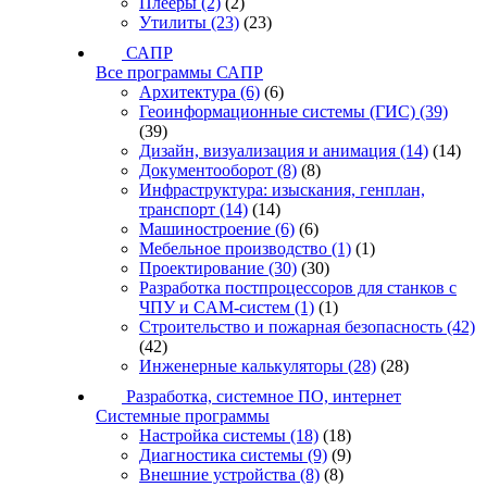
Плееры
(2)
(2)
Утилиты
(23)
(23)
САПР
Все программы САПР
Архитектура
(6)
(6)
Геоинформационные системы (ГИС)
(39)
(39)
Дизайн, визуализация и анимация
(14)
(14)
Документооборот
(8)
(8)
Инфраструктура: изыскания, генплан,
транспорт
(14)
(14)
Машиностроение
(6)
(6)
Мебельное производство
(1)
(1)
Проектирование
(30)
(30)
Разработка постпроцессоров для станков с
ЧПУ и CAM-систем
(1)
(1)
Строительство и пожарная безопасность
(42)
(42)
Инженерные калькуляторы
(28)
(28)
Разработка, системное ПО, интернет
Системные программы
Настройка системы
(18)
(18)
Диагностика системы
(9)
(9)
Внешние устройства
(8)
(8)