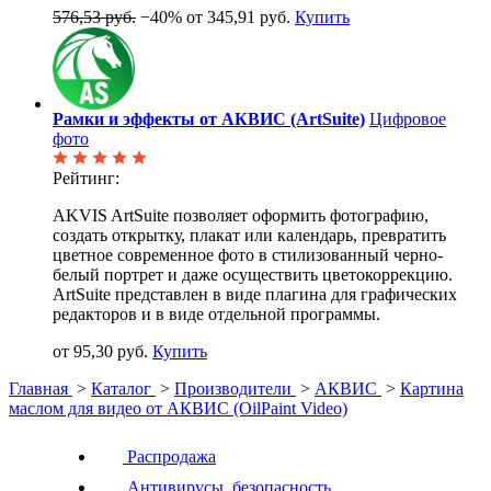
576,53 руб.
−40%
от 345,91 руб.
Купить
Рамки и эффекты от АКВИС (ArtSuite)
Цифровое
фото
Рейтинг:
AKVIS ArtSuite позволяет оформить фотографию,
создать открытку, плакат или календарь, превратить
цветное современное фото в стилизованный черно-
белый портрет и даже осуществить цветокоррекцию.
ArtSuite представлен в виде плагина для графических
редакторов и в виде отдельной программы.
от 95,30 руб.
Купить
Главная
>
Каталог
>
Производители
>
АКВИС
>
Картина
маслом для видео от АКВИС (OilPaint Video)
Распродажа
Антивирусы, безопасность