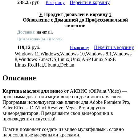
238,25
руб.
Перейти в корзину
В корзину
V
Продукт добавлен в корзину
?
Обновление с Домашней до Профессиональной
лицензии
Доставка:
на email,
Цена за копию (от 1 и более):
119,12
руб.
Перейти в корзину
В корзину
Windows 11,Windows,Windows 10,Windows 8.1,Windows
8,Windows 7,macOS,Linux,Unix,ASP Linux,SuSE
Linux,RedHat,Ubuntu,Debian
Описание
Картина маслом для видео
от АКВИС (OilPaint Video) —
программа для стилизации видео под живопись маслом.
Программа используется как плагин для Adobe Premiere Pro,
After Effects, DaVinci Resolve, Vegas Pro и других
видеоредакторов. Превращайте свои видеоролики в
произведения искусства!
Плагин позволяет создать из видео мультфильмы, словно
нарисованные масляными красками.