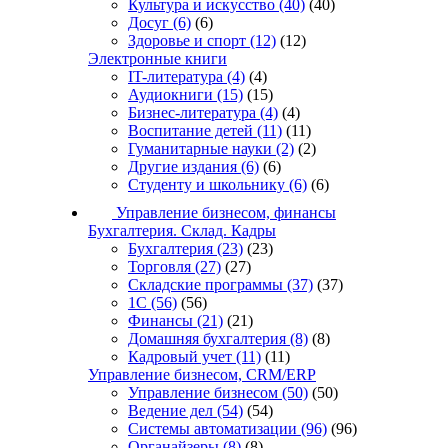
Культура и искусство
(40)
(40)
Досуг
(6)
(6)
Здоровье и спорт
(12)
(12)
Электронные книги
IT-литература
(4)
(4)
Аудиокниги
(15)
(15)
Бизнес-литература
(4)
(4)
Воспитание детей
(11)
(11)
Гуманитарные науки
(2)
(2)
Другие издания
(6)
(6)
Студенту и школьнику
(6)
(6)
Управление бизнесом, финансы
Бухгалтерия. Склад. Кадры
Бухгалтерия
(23)
(23)
Торговля
(27)
(27)
Складские программы
(37)
(37)
1С
(56)
(56)
Финансы
(21)
(21)
Домашняя бухгалтерия
(8)
(8)
Кадровый учет
(11)
(11)
Управление бизнесом, CRM/ERP
Управление бизнесом
(50)
(50)
Ведение дел
(54)
(54)
Системы автоматизации
(96)
(96)
Органайзеры
(8)
(8)