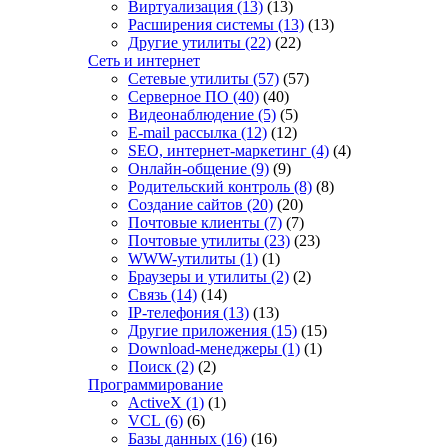
Виртуализация
(13)
(13)
Расширения системы
(13)
(13)
Другие утилиты
(22)
(22)
Сеть и интернет
Сетевые утилиты
(57)
(57)
Серверное ПО
(40)
(40)
Видеонаблюдение
(5)
(5)
E-mail рассылка
(12)
(12)
SEO, интернет-маркетинг
(4)
(4)
Онлайн-общение
(9)
(9)
Родительский контроль
(8)
(8)
Создание сайтов
(20)
(20)
Почтовые клиенты
(7)
(7)
Почтовые утилиты
(23)
(23)
WWW-утилиты
(1)
(1)
Браузеры и утилиты
(2)
(2)
Связь
(14)
(14)
IP-телефония
(13)
(13)
Другие приложения
(15)
(15)
Download-менеджеры
(1)
(1)
Поиск
(2)
(2)
Программирование
ActiveX
(1)
(1)
VCL
(6)
(6)
Базы данных
(16)
(16)