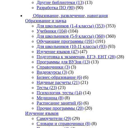
Другие библиотеки
(13)
(13)
Разработка ПО
(90)
(90)
Образование, развлечение, навигация
Образование и наука
Для школьников (1-4 классы)
(353)
(353)
Учебники
(104)
(104)
Для школьников (5-9 классы)
(360)
(360)
Обучающие программы
(191)
(191)
Для школьников (10-11 классы)
(93)
(93)
Изучение языков
(47)
(47)
Подготовка к экзаменам, ЕГЭ, ЕНТ
(28)
(28)
Программы для ВУЗов
(13)
(13)
Справочники
(3)
(3)
Видеокурсы
(3)
(3)
Бизнес-образование
(6)
(6)
Научные расчеты
(21)
(21)
Тесты
(23)
(23)
Психология, тесты
(14)
(14)
Медицина
(8)
(8)
Расписание занятий
(6)
(6)
Прочие программы
(20)
(20)
Изучение языков
Самоучители
(29)
(29)
Словари и справочники
(8)
(8)