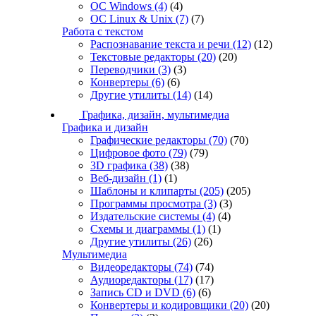
ОС Windows
(4)
(4)
ОС Linux & Unix
(7)
(7)
Работа с текстом
Распознавание текста и речи
(12)
(12)
Текстовые редакторы
(20)
(20)
Переводчики
(3)
(3)
Конвертеры
(6)
(6)
Другие утилиты
(14)
(14)
Графика, дизайн, мультимедиа
Графика и дизайн
Графические редакторы
(70)
(70)
Цифровое фото
(79)
(79)
3D графика
(38)
(38)
Веб-дизайн
(1)
(1)
Шаблоны и клипарты
(205)
(205)
Программы просмотра
(3)
(3)
Издательские системы
(4)
(4)
Схемы и диаграммы
(1)
(1)
Другие утилиты
(26)
(26)
Мультимедиа
Видеоредакторы
(74)
(74)
Аудиоредакторы
(17)
(17)
Запись CD и DVD
(6)
(6)
Конвертеры и кодировщики
(20)
(20)