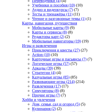
Переводчики
(4)
(4)
Учебники и пособия
(10)
(10)
Аудио и видеокурсы
(7)
(7)
Тесты и тренажёры
(11)
(11)
Чтение и разговорные темы
(1)
(1)
Карты, навигация, путешествия
Мобильные карты
(9)
(9)
Карты и сервисы
(8)
(8)
Редакторы карт
(2)
(2)
Мобильные навигаторы
(19)
(19)
Игры и развлечения
Приключения и квесты
(27)
(27)
Action
(10)
(10)
Карточные игры и пасьянсы
(7)
(7)
Логические игры
(57)
(57)
Аркады
(39)
(39)
Стратегии
(4)
(4)
Казуальные игры
(85)
(85)
Развивающие игры
(214)
(214)
Развлечения
(17)
(17)
Симуляторы
(8)
(8)
Прочие игры
(7)
(7)
Хобби и увлечения
Дом, семья, сад и огород
(5)
(5)
Кулинария
(2)
(2)