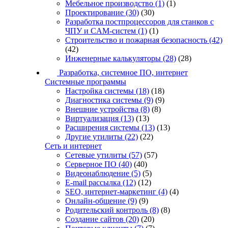
Мебельное производство
(1)
(1)
Проектирование
(30)
(30)
Разработка постпроцессоров для станков с
ЧПУ и CAM-систем
(1)
(1)
Строительство и пожарная безопасность
(42)
(42)
Инженерные калькуляторы
(28)
(28)
Разработка, системное ПО, интернет
Системные программы
Настройка системы
(18)
(18)
Диагностика системы
(9)
(9)
Внешние устройства
(8)
(8)
Виртуализация
(13)
(13)
Расширения системы
(13)
(13)
Другие утилиты
(22)
(22)
Сеть и интернет
Сетевые утилиты
(57)
(57)
Серверное ПО
(40)
(40)
Видеонаблюдение
(5)
(5)
E-mail рассылка
(12)
(12)
SEO, интернет-маркетинг
(4)
(4)
Онлайн-общение
(9)
(9)
Родительский контроль
(8)
(8)
Создание сайтов
(20)
(20)