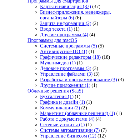
Программы для смартфонов
Карты и навигация
(37)
(37)
Бизнес-приложения, менеджеры,
органайзеры
(6)
(6)
Защита информации
(2)
(2)
Ввод текста
(1)
(1)
Другие программы
(4)
(4)
Программы для macOS
Системные программы
(5)
(5)
Антивирусное ПО
(1)
(1)
Графические редакторы
(18)
(18)
Мультимедиа
(1)
(1)
Деловые программы
(3)
(3)
Управление файлами
(3)
(3)
Разработка и программирование
(3)
(3)
Другие приложения
(1)
(1)
Облачные решения (SaaS)
Бухгалтерия
(1)
(1)
Графика и дизайн
(1)
(1)
Коммуникации
(2)
(2)
Маркетинг (облачные решения)
(1)
(1)
Работа с документами
(4)
(4)
Сетевые утилиты
(1)
(1)
Системы автоматизации
(7)
(7)
Управление бизнесом
(12)
(12)