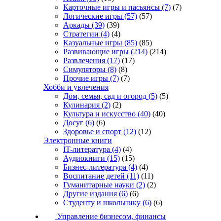
Карточные игры и пасьянсы
(7)
(7)
Логические игры
(57)
(57)
Аркады
(39)
(39)
Стратегии
(4)
(4)
Казуальные игры
(85)
(85)
Развивающие игры
(214)
(214)
Развлечения
(17)
(17)
Симуляторы
(8)
(8)
Прочие игры
(7)
(7)
Хобби и увлечения
Дом, семья, сад и огород
(5)
(5)
Кулинария
(2)
(2)
Культура и искусство
(40)
(40)
Досуг
(6)
(6)
Здоровье и спорт
(12)
(12)
Электронные книги
IT-литература
(4)
(4)
Аудиокниги
(15)
(15)
Бизнес-литература
(4)
(4)
Воспитание детей
(11)
(11)
Гуманитарные науки
(2)
(2)
Другие издания
(6)
(6)
Студенту и школьнику
(6)
(6)
Управление бизнесом, финансы