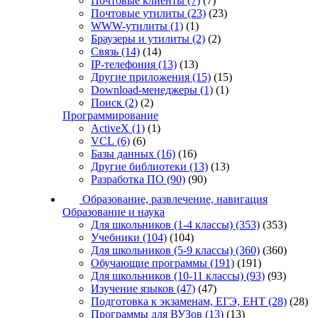
Почтовые клиенты
(7)
(7)
Почтовые утилиты
(23)
(23)
WWW-утилиты
(1)
(1)
Браузеры и утилиты
(2)
(2)
Связь
(14)
(14)
IP-телефония
(13)
(13)
Другие приложения
(15)
(15)
Download-менеджеры
(1)
(1)
Поиск
(2)
(2)
Программирование
ActiveX
(1)
(1)
VCL
(6)
(6)
Базы данных
(16)
(16)
Другие библиотеки
(13)
(13)
Разработка ПО
(90)
(90)
Образование, развлечение, навигация
Образование и наука
Для школьников (1-4 классы)
(353)
(353)
Учебники
(104)
(104)
Для школьников (5-9 классы)
(360)
(360)
Обучающие программы
(191)
(191)
Для школьников (10-11 классы)
(93)
(93)
Изучение языков
(47)
(47)
Подготовка к экзаменам, ЕГЭ, ЕНТ
(28)
(28)
Программы для ВУЗов
(13)
(13)