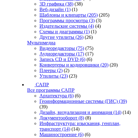
3D графика
(38)
(38)
Веб-дизайн
(1)
(1)
Шаблоны и клипарты
(205)
(205)
Программы просмотра
(3)
(3)
Издательские системы
(4)
(4)
Схемы и диаграммы
(1)
(1)
Другие утилиты
(26)
(26)
Мультимедиа
Видеоредакторы
(75)
(75)
Аудиоредакторы
(17)
(17)
Запись CD и DVD
(6)
(6)
Конвертеры и кодировщики
(20)
(20)
Плееры
(2)
(2)
Утилиты
(23)
(23)
САПР
Все программы САПР
Архитектура
(6)
(6)
Геоинформационные системы (ГИС)
(39)
(39)
Дизайн, визуализация и анимация
(14)
(14)
Документооборот
(8)
(8)
Инфраструктура: изыскания, генплан,
транспорт
(14)
(14)
Машиностроение
(6)
(6)