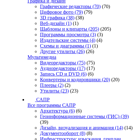
Графика и дизайн
Графические редакторы
(70)
(70)
Цифровое фото
(79)
(79)
3D графика
(38)
(38)
Веб-дизайн
(1)
(1)
Шаблоны и клипарты
(205)
(205)
Программы просмотра
(3)
(3)
Издательские системы
(4)
(4)
Схемы и диаграммы
(1)
(1)
Другие утилиты
(26)
(26)
Мультимедиа
Видеоредакторы
(75)
(75)
Аудиоредакторы
(17)
(17)
Запись CD и DVD
(6)
(6)
Конвертеры и кодировщики
(20)
(20)
Плееры
(2)
(2)
Утилиты
(23)
(23)
САПР
Все программы САПР
Архитектура
(6)
(6)
Геоинформационные системы (ГИС)
(39)
(39)
Дизайн, визуализация и анимация
(14)
(14)
Документооборот
(8)
(8)
Инфраструктура: изыскания, генплан,