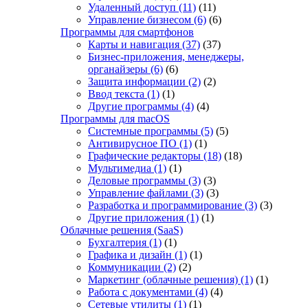
Удаленный доступ
(11)
(11)
Управление бизнесом
(6)
(6)
Программы для смартфонов
Карты и навигация
(37)
(37)
Бизнес-приложения, менеджеры,
органайзеры
(6)
(6)
Защита информации
(2)
(2)
Ввод текста
(1)
(1)
Другие программы
(4)
(4)
Программы для macOS
Системные программы
(5)
(5)
Антивирусное ПО
(1)
(1)
Графические редакторы
(18)
(18)
Мультимедиа
(1)
(1)
Деловые программы
(3)
(3)
Управление файлами
(3)
(3)
Разработка и программирование
(3)
(3)
Другие приложения
(1)
(1)
Облачные решения (SaaS)
Бухгалтерия
(1)
(1)
Графика и дизайн
(1)
(1)
Коммуникации
(2)
(2)
Маркетинг (облачные решения)
(1)
(1)
Работа с документами
(4)
(4)
Сетевые утилиты
(1)
(1)