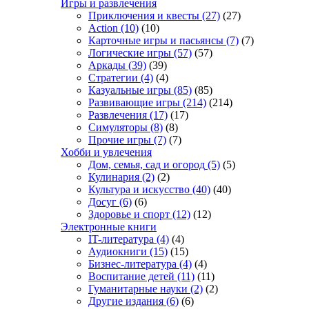
Игры и развлечения
Приключения и квесты
(27)
(27)
Action
(10)
(10)
Карточные игры и пасьянсы
(7)
(7)
Логические игры
(57)
(57)
Аркады
(39)
(39)
Стратегии
(4)
(4)
Казуальные игры
(85)
(85)
Развивающие игры
(214)
(214)
Развлечения
(17)
(17)
Симуляторы
(8)
(8)
Прочие игры
(7)
(7)
Хобби и увлечения
Дом, семья, сад и огород
(5)
(5)
Кулинария
(2)
(2)
Культура и искусство
(40)
(40)
Досуг
(6)
(6)
Здоровье и спорт
(12)
(12)
Электронные книги
IT-литература
(4)
(4)
Аудиокниги
(15)
(15)
Бизнес-литература
(4)
(4)
Воспитание детей
(11)
(11)
Гуманитарные науки
(2)
(2)
Другие издания
(6)
(6)