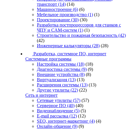
транспорт
(14)
(14)
Машиностроение
(6)
(6)
Мебельное производство
(1)
(1)
Проектирование
(30)
(30)
Разработка постпроцессоров для станков с
ЧПУ и CAM-систем
(1)
(1)
Строительство и пожарная безопасность
(42)
(42)
Инженерные калькуляторы
(28)
(28)
Разработка, системное ПО, интернет
Системные программы
Настройка системы
(18)
(18)
Диагностика системы
(9)
(9)
Внешние устройства
(8)
(8)
Виртуализация
(13)
(13)
Расширения системы
(13)
(13)
Другие утилиты
(22)
(22)
Сеть и интернет
Сетевые утилиты
(57)
(57)
Серверное ПО
(40)
(40)
Видеонаблюдение
(5)
(5)
E-mail рассылка
(12)
(12)
SEO, интернет-маркетинг
(4)
(4)
Онлайн-общение
(9)
(9)