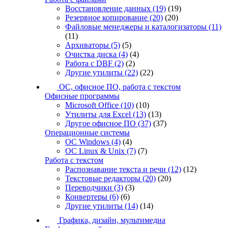
Восстановление данных
(19)
(19)
Резервное копирование
(20)
(20)
Файловые менеджеры и каталогизаторы
(11)
(11)
Архиваторы
(5)
(5)
Очистка диска
(4)
(4)
Работа с DBF
(2)
(2)
Другие утилиты
(22)
(22)
ОС, офисное ПО, работа с текстом
Офисные программы
Microsoft Office
(10)
(10)
Утилиты для Excel
(13)
(13)
Другое офисное ПО
(37)
(37)
Операционные системы
ОС Windows
(4)
(4)
ОС Linux & Unix
(7)
(7)
Работа с текстом
Распознавание текста и речи
(12)
(12)
Текстовые редакторы
(20)
(20)
Переводчики
(3)
(3)
Конвертеры
(6)
(6)
Другие утилиты
(14)
(14)
Графика, дизайн, мультимедиа