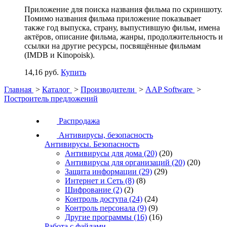
Приложение для поиска названия фильма по скриншоту.
Помимо названия фильма приложение показывает
также год выпуска, страну, выпустившую фильм, имена
актёров, описание фильма, жанры, продолжительность и
ссылки на другие ресурсы, посвящённые фильмам
(IMDB и Kinopoisk).
14,16 руб.
Купить
Главная
>
Каталог
>
Производители
>
AAP Software
>
Построитель предложений
Распродажа
Антивирусы, безопасность
Антивирусы. Безопасность
Антивирусы для дома
(20)
(20)
Антивирусы для организаций
(20)
(20)
Защита информации
(29)
(29)
Интернет и Сеть
(8)
(8)
Шифрование
(2)
(2)
Контроль доступа
(24)
(24)
Контроль персонала
(9)
(9)
Другие программы
(16)
(16)
Работа с файлами