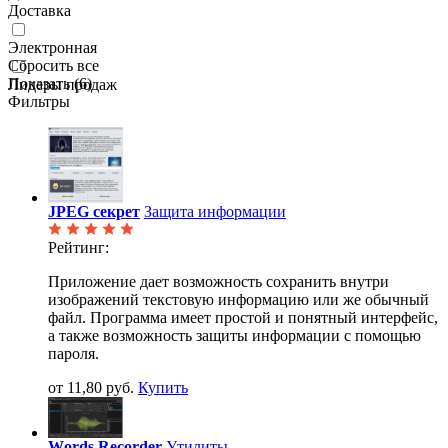
Доставка
Электронная
Сбросить все
Показать (
6
)
Лидеры продаж
Фильтры
JPEG секрет
Защита информации
Рейтинг:
Приложение дает возможность сохранить внутри
изображений текстовую информацию или же обычный
файл. Программа имеет простой и понятный интерфейс,
а также возможность защиты информации с помощью
пароля.
от 11,80 руб.
Купить
Wоrds Recorder
Утилиты