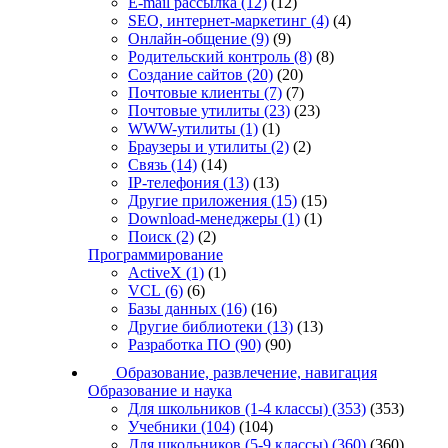
E-mail рассылка
(12)
(12)
SEO, интернет-маркетинг
(4)
(4)
Онлайн-общение
(9)
(9)
Родительский контроль
(8)
(8)
Создание сайтов
(20)
(20)
Почтовые клиенты
(7)
(7)
Почтовые утилиты
(23)
(23)
WWW-утилиты
(1)
(1)
Браузеры и утилиты
(2)
(2)
Связь
(14)
(14)
IP-телефония
(13)
(13)
Другие приложения
(15)
(15)
Download-менеджеры
(1)
(1)
Поиск
(2)
(2)
Программирование
ActiveX
(1)
(1)
VCL
(6)
(6)
Базы данных
(16)
(16)
Другие библиотеки
(13)
(13)
Разработка ПО
(90)
(90)
Образование, развлечение, навигация
Образование и наука
Для школьников (1-4 классы)
(353)
(353)
Учебники
(104)
(104)
Для школьников (5-9 классы)
(360)
(360)