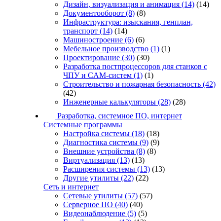
Дизайн, визуализация и анимация
(14)
(14)
Документооборот
(8)
(8)
Инфраструктура: изыскания, генплан,
транспорт
(14)
(14)
Машиностроение
(6)
(6)
Мебельное производство
(1)
(1)
Проектирование
(30)
(30)
Разработка постпроцессоров для станков с
ЧПУ и CAM-систем
(1)
(1)
Строительство и пожарная безопасность
(42)
(42)
Инженерные калькуляторы
(28)
(28)
Разработка, системное ПО, интернет
Системные программы
Настройка системы
(18)
(18)
Диагностика системы
(9)
(9)
Внешние устройства
(8)
(8)
Виртуализация
(13)
(13)
Расширения системы
(13)
(13)
Другие утилиты
(22)
(22)
Сеть и интернет
Сетевые утилиты
(57)
(57)
Серверное ПО
(40)
(40)
Видеонаблюдение
(5)
(5)