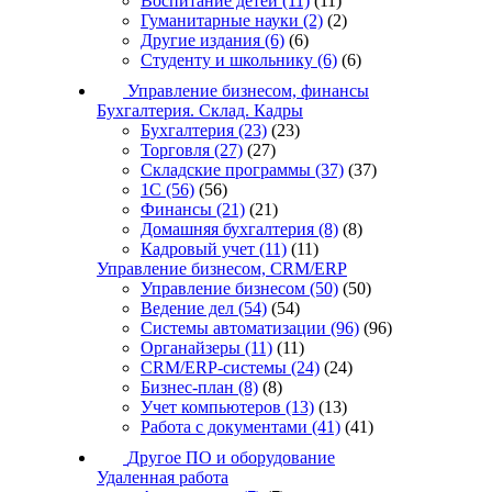
Воспитание детей
(11)
(11)
Гуманитарные науки
(2)
(2)
Другие издания
(6)
(6)
Студенту и школьнику
(6)
(6)
Управление бизнесом, финансы
Бухгалтерия. Склад. Кадры
Бухгалтерия
(23)
(23)
Торговля
(27)
(27)
Складские программы
(37)
(37)
1С
(56)
(56)
Финансы
(21)
(21)
Домашняя бухгалтерия
(8)
(8)
Кадровый учет
(11)
(11)
Управление бизнесом, CRM/ERP
Управление бизнесом
(50)
(50)
Ведение дел
(54)
(54)
Системы автоматизации
(96)
(96)
Органайзеры
(11)
(11)
CRM/ERP-системы
(24)
(24)
Бизнес-план
(8)
(8)
Учет компьютеров
(13)
(13)
Работа с документами
(41)
(41)
Другое ПО и оборудование
Удаленная работа