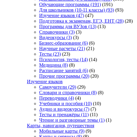
Обучающие программы
(191)
(191)
Для школьников (10-11 классы)
(93)
(93)
Изучение языков
(47)
(47)
Подготовка к экзаменам, ЕГЭ, ЕНТ
(28)
(28)
Программы для ВУЗов
(13)
(13)
Справочники
(3)
(3)
Видеокурсы
(3)
(3)
Бизнес-образование
(6)
(6)
Научные расчеты
(21)
(21)
Тесты
(23)
(23)
Психология, тесты
(14)
(14)
Медицина
(8)
(8)
Расписание занятий
(6)
(6)
Прочие программы
(20)
(20)
Изучение языков
Самоучители
(29)
(29)
Словари и справочники
(8)
(8)
Переводчики
(4)
(4)
Учебники и пособия
(10)
(10)
Аудио и видеокурсы
(7)
(7)
Тесты и тренажёры
(11)
(11)
Чтение и разговорные темы
(1)
(1)
Карты, навигация, путешествия
Мобильные карты
(9)
(9)
Карты и сервисы
(8)
(8)