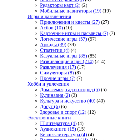
Редакторы карт
(2)
(2)
Мобильные навигаторы
(19)
(19)
Игры и развлечения
Приключения и квесты
(27)
(27)
Action
(10)
(10)
Карточные игры и пасьянсы
(7)
(7)
Логические игры
(57)
(57)
Аркады
(39)
(39)
Стратегии
(4)
(4)
Казуальные игры
(85)
(85)
Развивающие игры
(214)
(214)
Развлечения
(17)
(17)
Симуляторы
(8)
(8)
Прочие игры
(7)
(7)
Хобби и увлечения
Дом, семья, сад и огород
(5)
(5)
Кулинария
(2)
(2)
Культура и искусство
(40)
(40)
Досуг
(6)
(6)
Здоровье и спорт
(12)
(12)
Электронные книги
IT-литература
(4)
(4)
Аудиокниги
(15)
(15)
Бизнес-литература
(4)
(4)