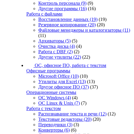
Контроль персонала
(9)
(9)
Другие программы
(16)
(16)
Работа с файлами
Восстановление данных
(19)
(19)
Резервное копирование
(20)
(20)
Файловые менеджеры и каталогизаторы
(11)
(11)
Архиваторы
(5)
(5)
Очистка диска
(4)
(4)
Работа с DBF
(2)
(2)
Другие утилиты
(22)
(22)
ОС, офисное ПО, работа с текстом
Офисные программы
Microsoft Office
(10)
(10)
Утилиты для Excel
(13)
(13)
Другое офисное ПО
(37)
(37)
Операционные системы
ОС Windows
(4)
(4)
ОС Linux & Unix
(7)
(7)
Работа с текстом
Распознавание текста и речи
(12)
(12)
Текстовые редакторы
(20)
(20)
Переводчики
(3)
(3)
Конвертеры
(6)
(6)