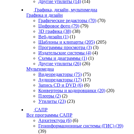
Другие утилиты
(14)
(14)
Графика, дизайн, мультимедиа
Графика и дизайн
Графические редакторы
(70)
(70)
Цифровое фото
(79)
(79)
3D графика
(38)
(38)
Веб-дизайн
(1)
(1)
Шаблоны и клипарты
(205)
(205)
Программы просмотра
(3)
(3)
Издательские системы
(4)
(4)
Схемы и диаграммы
(1)
(1)
Другие утилиты
(26)
(26)
Мультимедиа
Видеоредакторы
(75)
(75)
Аудиоредакторы
(17)
(17)
Запись CD и DVD
(6)
(6)
Конвертеры и кодировщики
(20)
(20)
Плееры
(2)
(2)
Утилиты
(23)
(23)
САПР
Все программы САПР
Архитектура
(6)
(6)
Геоинформационные системы (ГИС)
(39)
(39)