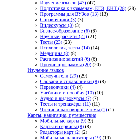
Изучение языков
(47)
(47)
Подготовка к экзаменам, ЕГЭ, ЕНТ
(28)
(28)
Программы для ВУЗов
(13)
(13)
Справочники
(3)
(3)
Видеокурсы
(3)
(3)
Бизнес-образование
(6)
(6)
Научные расчеты
(21)
(21)
Тесты
(23)
(23)
Психология, тесты
(14)
(14)
Медицина
(8)
(8)
Расписание занятий
(6)
(6)
Прочие программы
(20)
(20)
Изучение языков
Самоучители
(29)
(29)
Словари и справочники
(8)
(8)
Переводчики
(4)
(4)
Учебники и пособия
(10)
(10)
Аудио и видеокурсы
(7)
(7)
Тесты и тренажёры
(11)
(11)
Чтение и разговорные темы
(1)
(1)
Карты, навигация, путешествия
Мобильные карты
(9)
(9)
Карты и сервисы
(8)
(8)
Редакторы карт
(2)
(2)
Мобильные навигаторы
(19)
(19)