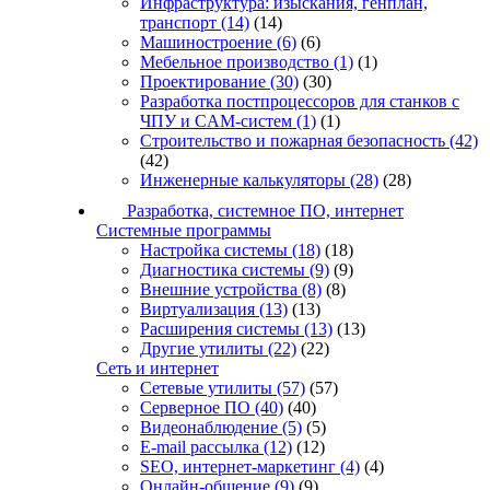
Инфраструктура: изыскания, генплан,
транспорт
(14)
(14)
Машиностроение
(6)
(6)
Мебельное производство
(1)
(1)
Проектирование
(30)
(30)
Разработка постпроцессоров для станков с
ЧПУ и CAM-систем
(1)
(1)
Строительство и пожарная безопасность
(42)
(42)
Инженерные калькуляторы
(28)
(28)
Разработка, системное ПО, интернет
Системные программы
Настройка системы
(18)
(18)
Диагностика системы
(9)
(9)
Внешние устройства
(8)
(8)
Виртуализация
(13)
(13)
Расширения системы
(13)
(13)
Другие утилиты
(22)
(22)
Сеть и интернет
Сетевые утилиты
(57)
(57)
Серверное ПО
(40)
(40)
Видеонаблюдение
(5)
(5)
E-mail рассылка
(12)
(12)
SEO, интернет-маркетинг
(4)
(4)
Онлайн-общение
(9)
(9)