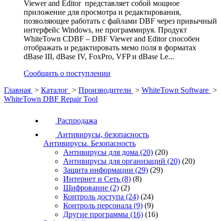
Viewer and Editor представляет собой мощное
приложение для просмотра и редактирования,
позволяющее работать с файлами DBF через привычный
интерфейс Windows, не программируя. Продукт
WhiteTown CDBF – DBF Viewer and Editor способен
отображать и редактировать мемо поля в форматах
dBase III, dBase IV, FoxPro, VFP и dBase Le...
Сообщить о поступлении
Главная
>
Каталог
>
Производители
>
WhiteTown Software
>
WhiteTown DBF Repair Tool
Распродажа
Антивирусы, безопасность
Антивирусы. Безопасность
Антивирусы для дома
(20)
(20)
Антивирусы для организаций
(20)
(20)
Защита информации
(29)
(29)
Интернет и Сеть
(8)
(8)
Шифрование
(2)
(2)
Контроль доступа
(24)
(24)
Контроль персонала
(9)
(9)
Другие программы
(16)
(16)