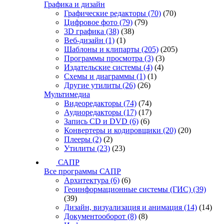
Графика и дизайн
Графические редакторы
(70)
(70)
Цифровое фото
(79)
(79)
3D графика
(38)
(38)
Веб-дизайн
(1)
(1)
Шаблоны и клипарты
(205)
(205)
Программы просмотра
(3)
(3)
Издательские системы
(4)
(4)
Схемы и диаграммы
(1)
(1)
Другие утилиты
(26)
(26)
Мультимедиа
Видеоредакторы
(74)
(74)
Аудиоредакторы
(17)
(17)
Запись CD и DVD
(6)
(6)
Конвертеры и кодировщики
(20)
(20)
Плееры
(2)
(2)
Утилиты
(23)
(23)
САПР
Все программы САПР
Архитектура
(6)
(6)
Геоинформационные системы (ГИС)
(39)
(39)
Дизайн, визуализация и анимация
(14)
(14)
Документооборот
(8)
(8)