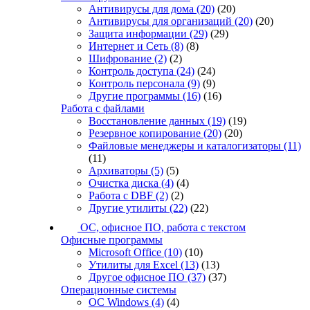
Антивирусы для дома
(20)
(20)
Антивирусы для организаций
(20)
(20)
Защита информации
(29)
(29)
Интернет и Сеть
(8)
(8)
Шифрование
(2)
(2)
Контроль доступа
(24)
(24)
Контроль персонала
(9)
(9)
Другие программы
(16)
(16)
Работа с файлами
Восстановление данных
(19)
(19)
Резервное копирование
(20)
(20)
Файловые менеджеры и каталогизаторы
(11)
(11)
Архиваторы
(5)
(5)
Очистка диска
(4)
(4)
Работа с DBF
(2)
(2)
Другие утилиты
(22)
(22)
ОС, офисное ПО, работа с текстом
Офисные программы
Microsoft Office
(10)
(10)
Утилиты для Excel
(13)
(13)
Другое офисное ПО
(37)
(37)
Операционные системы
ОС Windows
(4)
(4)