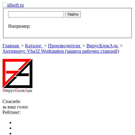
Например:
Главная
>
Каталог
>
Производители
>
ВирусБлокАда
>
Антивирус Vba32 Workstation (защита рабочих станций)
Спасибо
за ваш голос
Рейтинг: