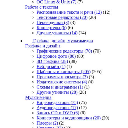
ОС Linux & Unix
(7)
(7)
Работа с текстом
Распознавание текста и речи
(12)
(12)
Текстовые редакторы
(20)
(20)
Переводчики
(3)
(3)
Конвертеры
(6)
(6)
Другие утилиты
(14)
(14)
Графика, дизайн, мультимедиа
Графика и дизайн
Графические редакторы
(70)
(70)
Цифровое фото
(80)
(80)
3D графика
(38)
(38)
Веб-дизайн
(1)
(1)
Шаблоны и клипарты
(205)
(205)
Программы просмотра
(3)
(3)
Издательские системы
(4)
(4)
Схемы и диаграммы
(1)
(1)
Другие утилиты
(28)
(28)
Мультимедиа
Видеоредакторы
(75)
(75)
Аудиоредакторы
(17)
(17)
Запись CD и DVD
(6)
(6)
Конвертеры и кодировщики
(20)
(20)
Плееры
(2)
(2)