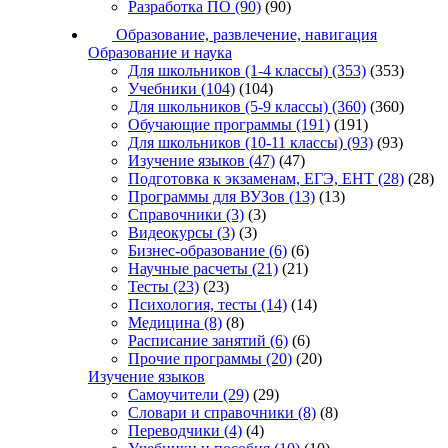
Разработка ПО
(90)
(90)
Образование, развлечение, навигация
Образование и наука
Для школьников (1-4 классы)
(353)
(353)
Учебники
(104)
(104)
Для школьников (5-9 классы)
(360)
(360)
Обучающие программы
(191)
(191)
Для школьников (10-11 классы)
(93)
(93)
Изучение языков
(47)
(47)
Подготовка к экзаменам, ЕГЭ, ЕНТ
(28)
(28)
Программы для ВУЗов
(13)
(13)
Справочники
(3)
(3)
Видеокурсы
(3)
(3)
Бизнес-образование
(6)
(6)
Научные расчеты
(21)
(21)
Тесты
(23)
(23)
Психология, тесты
(14)
(14)
Медицина
(8)
(8)
Расписание занятий
(6)
(6)
Прочие программы
(20)
(20)
Изучение языков
Самоучители
(29)
(29)
Словари и справочники
(8)
(8)
Переводчики
(4)
(4)