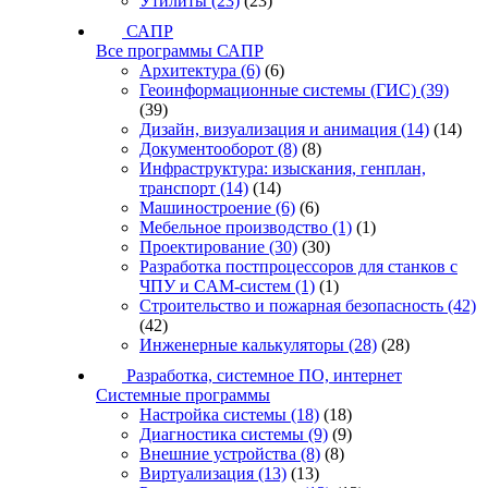
Утилиты
(23)
(23)
САПР
Все программы САПР
Архитектура
(6)
(6)
Геоинформационные системы (ГИС)
(39)
(39)
Дизайн, визуализация и анимация
(14)
(14)
Документооборот
(8)
(8)
Инфраструктура: изыскания, генплан,
транспорт
(14)
(14)
Машиностроение
(6)
(6)
Мебельное производство
(1)
(1)
Проектирование
(30)
(30)
Разработка постпроцессоров для станков с
ЧПУ и CAM-систем
(1)
(1)
Строительство и пожарная безопасность
(42)
(42)
Инженерные калькуляторы
(28)
(28)
Разработка, системное ПО, интернет
Системные программы
Настройка системы
(18)
(18)
Диагностика системы
(9)
(9)
Внешние устройства
(8)
(8)
Виртуализация
(13)
(13)