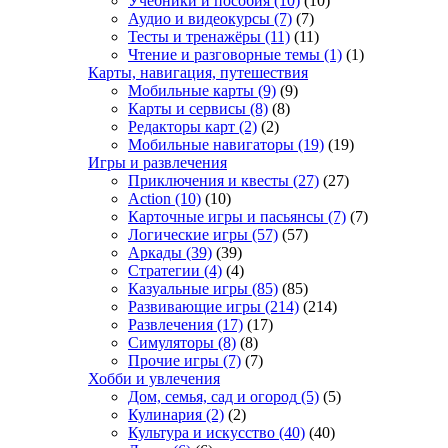
Учебники и пособия
(10)
(10)
Аудио и видеокурсы
(7)
(7)
Тесты и тренажёры
(11)
(11)
Чтение и разговорные темы
(1)
(1)
Карты, навигация, путешествия
Мобильные карты
(9)
(9)
Карты и сервисы
(8)
(8)
Редакторы карт
(2)
(2)
Мобильные навигаторы
(19)
(19)
Игры и развлечения
Приключения и квесты
(27)
(27)
Action
(10)
(10)
Карточные игры и пасьянсы
(7)
(7)
Логические игры
(57)
(57)
Аркады
(39)
(39)
Стратегии
(4)
(4)
Казуальные игры
(85)
(85)
Развивающие игры
(214)
(214)
Развлечения
(17)
(17)
Симуляторы
(8)
(8)
Прочие игры
(7)
(7)
Хобби и увлечения
Дом, семья, сад и огород
(5)
(5)
Кулинария
(2)
(2)
Культура и искусство
(40)
(40)