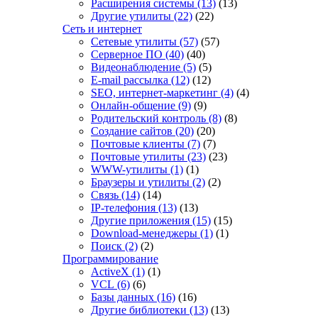
Расширения системы
(13)
(13)
Другие утилиты
(22)
(22)
Сеть и интернет
Сетевые утилиты
(57)
(57)
Серверное ПО
(40)
(40)
Видеонаблюдение
(5)
(5)
E-mail рассылка
(12)
(12)
SEO, интернет-маркетинг
(4)
(4)
Онлайн-общение
(9)
(9)
Родительский контроль
(8)
(8)
Создание сайтов
(20)
(20)
Почтовые клиенты
(7)
(7)
Почтовые утилиты
(23)
(23)
WWW-утилиты
(1)
(1)
Браузеры и утилиты
(2)
(2)
Связь
(14)
(14)
IP-телефония
(13)
(13)
Другие приложения
(15)
(15)
Download-менеджеры
(1)
(1)
Поиск
(2)
(2)
Программирование
ActiveX
(1)
(1)
VCL
(6)
(6)
Базы данных
(16)
(16)
Другие библиотеки
(13)
(13)