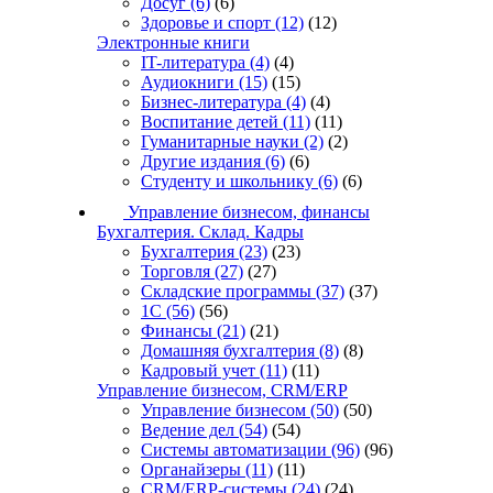
Досуг
(6)
(6)
Здоровье и спорт
(12)
(12)
Электронные книги
IT-литература
(4)
(4)
Аудиокниги
(15)
(15)
Бизнес-литература
(4)
(4)
Воспитание детей
(11)
(11)
Гуманитарные науки
(2)
(2)
Другие издания
(6)
(6)
Студенту и школьнику
(6)
(6)
Управление бизнесом, финансы
Бухгалтерия. Склад. Кадры
Бухгалтерия
(23)
(23)
Торговля
(27)
(27)
Складские программы
(37)
(37)
1С
(56)
(56)
Финансы
(21)
(21)
Домашняя бухгалтерия
(8)
(8)
Кадровый учет
(11)
(11)
Управление бизнесом, CRM/ERP
Управление бизнесом
(50)
(50)
Ведение дел
(54)
(54)
Системы автоматизации
(96)
(96)
Органайзеры
(11)
(11)
CRM/ERP-системы
(24)
(24)