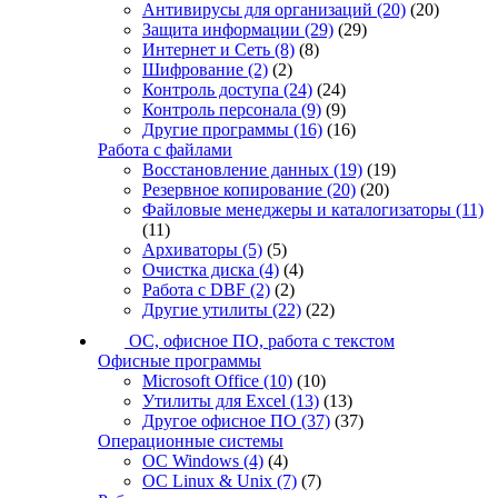
Антивирусы для организаций
(20)
(20)
Защита информации
(29)
(29)
Интернет и Сеть
(8)
(8)
Шифрование
(2)
(2)
Контроль доступа
(24)
(24)
Контроль персонала
(9)
(9)
Другие программы
(16)
(16)
Работа с файлами
Восстановление данных
(19)
(19)
Резервное копирование
(20)
(20)
Файловые менеджеры и каталогизаторы
(11)
(11)
Архиваторы
(5)
(5)
Очистка диска
(4)
(4)
Работа с DBF
(2)
(2)
Другие утилиты
(22)
(22)
ОС, офисное ПО, работа с текстом
Офисные программы
Microsoft Office
(10)
(10)
Утилиты для Excel
(13)
(13)
Другое офисное ПО
(37)
(37)
Операционные системы
ОС Windows
(4)
(4)
ОС Linux & Unix
(7)
(7)