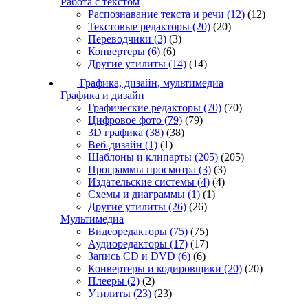
Работа с текстом
Распознавание текста и речи
(12)
(12)
Текстовые редакторы
(20)
(20)
Переводчики
(3)
(3)
Конвертеры
(6)
(6)
Другие утилиты
(14)
(14)
Графика, дизайн, мультимедиа
Графика и дизайн
Графические редакторы
(70)
(70)
Цифровое фото
(79)
(79)
3D графика
(38)
(38)
Веб-дизайн
(1)
(1)
Шаблоны и клипарты
(205)
(205)
Программы просмотра
(3)
(3)
Издательские системы
(4)
(4)
Схемы и диаграммы
(1)
(1)
Другие утилиты
(26)
(26)
Мультимедиа
Видеоредакторы
(75)
(75)
Аудиоредакторы
(17)
(17)
Запись CD и DVD
(6)
(6)
Конвертеры и кодировщики
(20)
(20)
Плееры
(2)
(2)
Утилиты
(23)
(23)