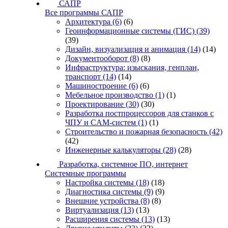
САПР
Все программы САПР
Архитектура
(6)
(6)
Геоинформационные системы (ГИС)
(39)
(39)
Дизайн, визуализация и анимация
(14)
(14)
Документооборот
(8)
(8)
Инфраструктура: изыскания, генплан,
транспорт
(14)
(14)
Машиностроение
(6)
(6)
Мебельное производство
(1)
(1)
Проектирование
(30)
(30)
Разработка постпроцессоров для станков с
ЧПУ и CAM-систем
(1)
(1)
Строительство и пожарная безопасность
(42)
(42)
Инженерные калькуляторы
(28)
(28)
Разработка, системное ПО, интернет
Системные программы
Настройка системы
(18)
(18)
Диагностика системы
(9)
(9)
Внешние устройства
(8)
(8)
Виртуализация
(13)
(13)
Расширения системы
(13)
(13)