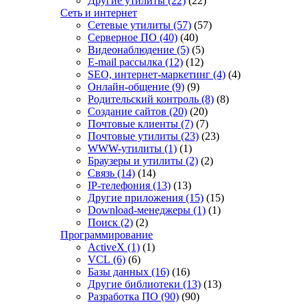
Другие утилиты
(22)
(22)
Сеть и интернет
Сетевые утилиты
(57)
(57)
Серверное ПО
(40)
(40)
Видеонаблюдение
(5)
(5)
E-mail рассылка
(12)
(12)
SEO, интернет-маркетинг
(4)
(4)
Онлайн-общение
(9)
(9)
Родительский контроль
(8)
(8)
Создание сайтов
(20)
(20)
Почтовые клиенты
(7)
(7)
Почтовые утилиты
(23)
(23)
WWW-утилиты
(1)
(1)
Браузеры и утилиты
(2)
(2)
Связь
(14)
(14)
IP-телефония
(13)
(13)
Другие приложения
(15)
(15)
Download-менеджеры
(1)
(1)
Поиск
(2)
(2)
Программирование
ActiveX
(1)
(1)
VCL
(6)
(6)
Базы данных
(16)
(16)
Другие библиотеки
(13)
(13)
Разработка ПО
(90)
(90)