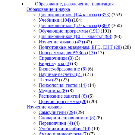
Образование, развлечение, навигация
Образование и наука
Для школьников (1-4 классы)
(353)
(353)
Учебники
(104)
(104)
Для школьников (5-9 классы)
(360)
(360)
Обучающие программы
(191)
(191)
Для школьников (10-11 классы)
(93)
(93)
Изучение языков
(47)
(47)
Подготовка к экзаменам, ЕГЭ, ЕНТ
(28)
(28)
Программы для ВУЗов
(13)
(13)
Справочники
(3)
(3)
Видеокурсы
(3)
(3)
Бизнес-образование
(6)
(6)
Научные расчеты
(21)
(21)
Тесты
(23)
(23)
Психология, тесты
(14)
(14)
Медицина
(8)
(8)
Расписание занятий
(6)
(6)
Прочие программы
(20)
(20)
Изучение языков
Самоучители
(29)
(29)
Словари и справочники
(8)
(8)
Переводчики
(4)
(4)
Учебники и пособия
(10)
(10)
Аудио и видеокурсы
(7)
(7)