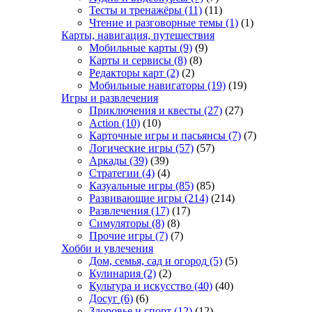
Тесты и тренажёры
(11)
(11)
Чтение и разговорные темы
(1)
(1)
Карты, навигация, путешествия
Мобильные карты
(9)
(9)
Карты и сервисы
(8)
(8)
Редакторы карт
(2)
(2)
Мобильные навигаторы
(19)
(19)
Игры и развлечения
Приключения и квесты
(27)
(27)
Action
(10)
(10)
Карточные игры и пасьянсы
(7)
(7)
Логические игры
(57)
(57)
Аркады
(39)
(39)
Стратегии
(4)
(4)
Казуальные игры
(85)
(85)
Развивающие игры
(214)
(214)
Развлечения
(17)
(17)
Симуляторы
(8)
(8)
Прочие игры
(7)
(7)
Хобби и увлечения
Дом, семья, сад и огород
(5)
(5)
Кулинария
(2)
(2)
Культура и искусство
(40)
(40)
Досуг
(6)
(6)
Здоровье и спорт
(12)
(12)