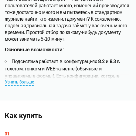
пользователей работает много, изменений производится
тоже достаточно много и вы пытаетесь в стандартном
журнале найти, кто изменил документ? К сожалению,
подобная,тривиальная задача займет у вас очень много
времени. Простой отбор по какому-нибудь документу
может занимать 5-10 минут.
Основные возможности:
Подсистема работает в конфигурациях
8.2
и
8.3
в
толстом, тонком и WEB-клиенте (обычные и
управляемые формы). Есть конфигурации, которые
Узнать больше
используют обычные формы, конфигурации, которые
работают на управляемых формах, а также есть те,
которые работают и первым, и вторым способом. Наша
подсистема позволяет работать в любом режиме,
причем если будет запущена в толстом клиенте, то будет
Как купить
интерфейс и формы толстого клиента, если в тонком или
WEB, то на управляемых формах. При этом практически
01.
не будет никакой разницы с точки зрения