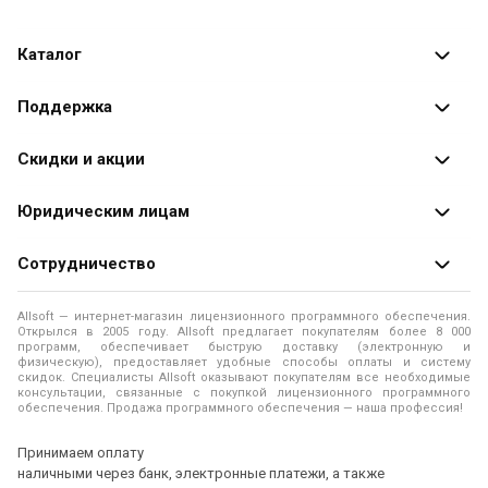
объектов пишется дата изменения, кто изменил, что
было раньше и что стало после изменения.
Каталог
«Откат» изменений объектов в конфигурации на
Каталог программ
Поддержка
предыдущие версии по данным журнала регистрации.
Разработчики
Возможность записи событий входа и выхода
Оплата заказов
Скидки и акции
пользователей в информационную базу (при желании
Оформление заказа
можно отключить).
Специальные
предложения
Юридическим лицам
Доставка заказа
Распродажа
Гибкая система отборов: по пользователю,
Продажа программ юридическим лицам
Сотрудничество
Помощь
компьютеру, типу метаданных, объекту, представлению,
О лицензировании программного обеспечения
событию за период.
Уведомление о конфиденциальности
О магазине
Allsoft — интернет-магазин лицензионного программного обеспечения.
Программы для компьютера
Открылся в 2005 году. Allsoft предлагает покупателям более 8 000
Правила продажи
Один журнал регистрации 1C для нескольких
Адреса и телефоны
программ, обеспечивает быструю доставку (электронную и
физическую), предоставляет удобные способы оплаты и систему
информационных баз 1С.
Контакты
Политика использования файлов Cookie
скидок. Специалисты Allsoft оказывают покупателям все необходимые
Новости
консультации, связанные с покупкой лицензионного программного
обеспечения. Продажа программного обеспечения — наша профессия!
Есть возможность добавить подписки на события,
Отзывы о нас
которые будут срабатывать при изменении выбранных
Принимаем оплату
объектов или реквизитов и оповещать ответственных
наличными через банк, электронные платежи, а также