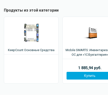
реквизит, после чего также провел. При этом наша
подсистема позволит вам увидеть, только то, что
Продукты из этой категории
пользователь «Б» изменил без показа всех реквизитов.
Это позволяет точно сказать, что было изменено.
Есть возможность настроить список объектов, по
которым не нужно отслеживать изменения. Так как в
типовых конфигурациях есть, например, справочники
«Сохраненные настройки» или «Рабочие места», по
KeepCount Основные Средства
Mobile SMARTS: Инвентариз
которым нет необходимости вести историю изменений,
ОС для «1С:Бухгалтерия»
так как эти справочники служебные.
Поддержка ведении истории в
распределенных
1 885,94 руб.
информационных базах (РИБ)
с двумя способами
Купить
ведения истории (полный или упрощенный).
Просмотр изменений прямо на формах объектов.
Позволяет при открытии объектов из журнала
регистрации подсветить на форме измененные объекты
красной рамкой. При этом в подсказках измененных