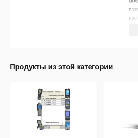
мож
поз
нео
раб
эти
поз
клие
Осн
Продукты из этой категории
1) 
П
S
П
2) 