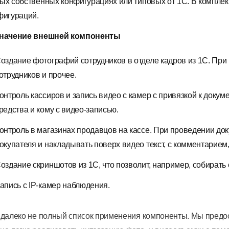
ых собственных конфигурациях или типовых от 1С. В компле
фигураций.
начение внешней компоненты
оздание фотографий сотрудников в отделе кадров из 1С. При 
отрудников и прочее.
онтроль кассиров и запись видео с камер с привязкой к доку
редства и кому с видео-записью.
онтроль в магазинах продавцов на кассе. При проведении до
окупателя и накладывать поверх видео текст, с комментарием,
оздание скриншотов из 1С, что позволит, например, собирать
апись с IP-камер наблюдения.
 далеко не полный список применения компоненты. Мы предос