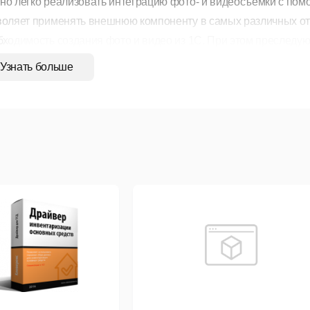
но легко реализовать интеграцию фото- и видеосъемки с пом
воляет применять внешнюю компоненту в самых различных о
бходимость создания фото и видео из 1С. При этом преследую
оту, и контроль сотрудников, контроль продаж и т.п. Мы реа
Узнать больше
х задач. Реализация осуществлена с учетом новых веяний и уп
воляет использовать внешнюю компоненту как в обычном прил
нт).
овные возможности внешней компоненты:
Поддержка различных web-камер:
оддержка стандартных и HD-веб камер (Axis, Bowya, Bosch, Can
anyo, Silicon, TP-Link и т.д.).
рофессиональные HD-карты видео-захвата, (например, BlackM
Поддержка устройств видео захвата: