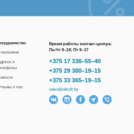
ром, так и без.
 с использованием видео/аудиокодеков в форматы:
пред просмотром, так и без.
з 1С.
отрудничество
Время работы контакт-центра:
данных: логотипов и текста.
Пн-Чт 9–18; Пт 9–17
 магазине
+375 17 336–55–40
дреса и
елефоны
онфигураций 1С с веб-камер и IP-камер.
+375 29 380–19–15
овости
+375 33 365–19–15
мотра и без нее.
тзывы о нас
sales@allsoft.by
нешняя компонента, позволяет использовать ее в
стом клиенте) на платформе 1С 8.
и.