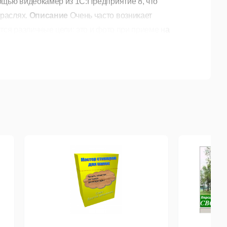
ощью видеокамер из 1С:Предприятие 8, что
траслях.
Описание
Очень часто возникает
тся различные цели: это и фото при приеме на
лизовали внешнюю компоненту для 1С 8 для решения
равляемых форм в 1С по технологии NativeAPI, что
ожении, так и управляемом (толстый и тонкий
on, Convision, Digicom, EasyN, D-Link, Panasonic,
agic Decklink).