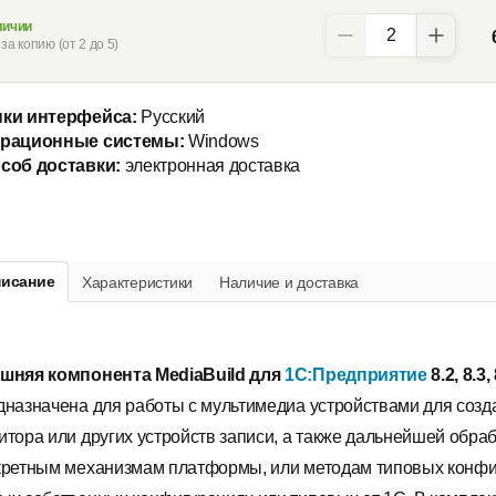
личии
за копию (от 2 до 5)
ки интерфейса:
Русский
рационные системы:
Windows
соб доставки:
электронная доставка
исание
Характеристики
Наличие и доставка
шняя компонента MediaBuild для
1С:Предприятие
8.2, 8.3,
дназначена для работы с мультимедиа устройствами для созд
итора или других устройств записи, а также дальнейшей обра
кретным механизмам платформы, или методам типовых конфи