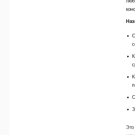
люб
кон
Наз
С
с
К
с
К
п
С
З
Это