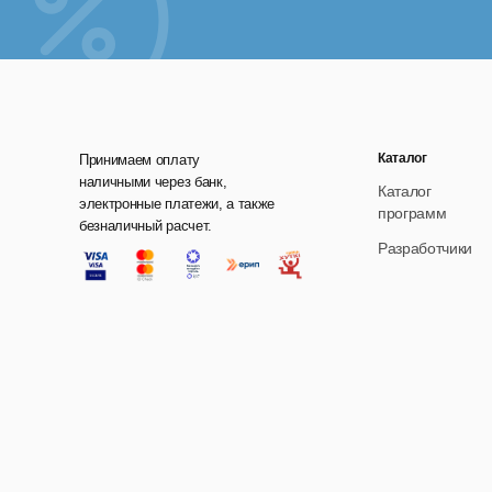
4) 
5) 
AVI,
6) 
Каталог
Принимаем оплату
7) 
наличными через банк,
Каталог
8) 
электронные платежи, а также
программ
безналичный расчет.
Разработчики
С
З
С
М
к
П