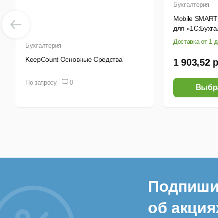
Бухгалтерия
P
Mobile SMART
для «1С:Бухг
а
Доставка от 1 
Бухгалтерия
Р
KeepCount Основные Средства
1 903,52 
(
По запросу
0
Э
Выбр
3) 
В
В
К
Подпиши
П
об акция
с