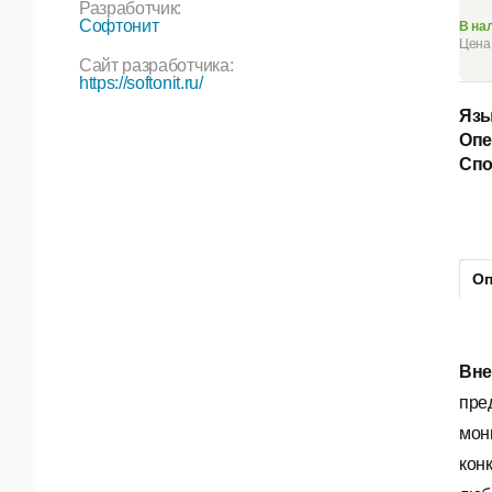
Разработчик:
Софтонит
В на
Цена 
Сайт разработчика:
https://softonit.ru/
Язы
Опе
Спо
Оп
Вне
пре
мон
кон