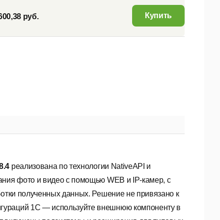
Купить
600,38 руб.
 8.4
реализована по технологии NativeAPI и
ания фото и видео с помощью WEB и IP-камер, с
ботки полученных данных. Решение не привязано к
гураций 1С — используйте внешнюю компоненту в