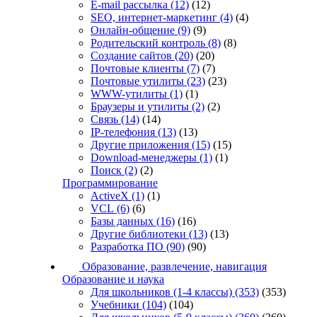
E-mail рассылка
(12)
(12)
SEO, интернет-маркетинг
(4)
(4)
Онлайн-общение
(9)
(9)
Родительский контроль
(8)
(8)
Создание сайтов
(20)
(20)
Почтовые клиенты
(7)
(7)
Почтовые утилиты
(23)
(23)
WWW-утилиты
(1)
(1)
Браузеры и утилиты
(2)
(2)
Связь
(14)
(14)
IP-телефония
(13)
(13)
Другие приложения
(15)
(15)
Download-менеджеры
(1)
(1)
Поиск
(2)
(2)
Программирование
ActiveX
(1)
(1)
VCL
(6)
(6)
Базы данных
(16)
(16)
Другие библиотеки
(13)
(13)
Разработка ПО
(90)
(90)
Образование, развлечение, навигация
Образование и наука
Для школьников (1-4 классы)
(353)
(353)
Учебники
(104)
(104)