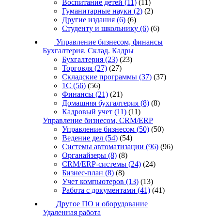
Воспитание детей
(11)
(11)
Гуманитарные науки
(2)
(2)
Другие издания
(6)
(6)
Студенту и школьнику
(6)
(6)
Управление бизнесом, финансы
Бухгалтерия. Склад. Кадры
Бухгалтерия
(23)
(23)
Торговля
(27)
(27)
Складские программы
(37)
(37)
1С
(56)
(56)
Финансы
(21)
(21)
Домашняя бухгалтерия
(8)
(8)
Кадровый учет
(11)
(11)
Управление бизнесом, CRM/ERP
Управление бизнесом
(50)
(50)
Ведение дел
(54)
(54)
Системы автоматизации
(96)
(96)
Органайзеры
(8)
(8)
CRM/ERP-системы
(24)
(24)
Бизнес-план
(8)
(8)
Учет компьютеров
(13)
(13)
Работа с документами
(41)
(41)
Другое ПО и оборудование
Удаленная работа