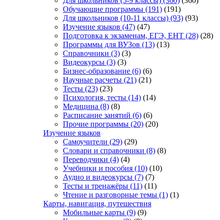
Для школьников (5-9 классы)
(360)
(360)
Обучающие программы
(191)
(191)
Для школьников (10-11 классы)
(93)
(93)
Изучение языков
(47)
(47)
Подготовка к экзаменам, ЕГЭ, ЕНТ
(28)
(28)
Программы для ВУЗов
(13)
(13)
Справочники
(3)
(3)
Видеокурсы
(3)
(3)
Бизнес-образование
(6)
(6)
Научные расчеты
(21)
(21)
Тесты
(23)
(23)
Психология, тесты
(14)
(14)
Медицина
(8)
(8)
Расписание занятий
(6)
(6)
Прочие программы
(20)
(20)
Изучение языков
Самоучители
(29)
(29)
Словари и справочники
(8)
(8)
Переводчики
(4)
(4)
Учебники и пособия
(10)
(10)
Аудио и видеокурсы
(7)
(7)
Тесты и тренажёры
(11)
(11)
Чтение и разговорные темы
(1)
(1)
Карты, навигация, путешествия
Мобильные карты
(9)
(9)