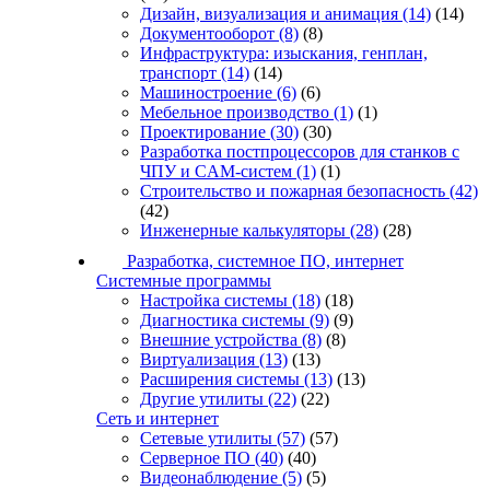
Дизайн, визуализация и анимация
(14)
(14)
Документооборот
(8)
(8)
Инфраструктура: изыскания, генплан,
транспорт
(14)
(14)
Машиностроение
(6)
(6)
Мебельное производство
(1)
(1)
Проектирование
(30)
(30)
Разработка постпроцессоров для станков с
ЧПУ и CAM-систем
(1)
(1)
Строительство и пожарная безопасность
(42)
(42)
Инженерные калькуляторы
(28)
(28)
Разработка, системное ПО, интернет
Системные программы
Настройка системы
(18)
(18)
Диагностика системы
(9)
(9)
Внешние устройства
(8)
(8)
Виртуализация
(13)
(13)
Расширения системы
(13)
(13)
Другие утилиты
(22)
(22)
Сеть и интернет
Сетевые утилиты
(57)
(57)
Серверное ПО
(40)
(40)
Видеонаблюдение
(5)
(5)