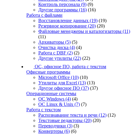
Контроль персонала
(9)
(9)
Другие программы
(16)
(16)
Работа с файлами
Восстановление данных
(19)
(19)
Резервное копирование
(20)
(20)
Файловые менеджеры и каталогизаторы
(11)
(11)
Архиваторы
(5)
(5)
Очистка диска
(4)
(4)
Работа с DBF
(2)
(2)
Другие утилиты
(22)
(22)
ОС, офисное ПО, работа с текстом
Офисные программы
Microsoft Office
(10)
(10)
Утилиты для Excel
(13)
(13)
Другое офисное ПО
(37)
(37)
Операционные системы
ОС Windows
(4)
(4)
ОС Linux & Unix
(7)
(7)
Работа с текстом
Распознавание текста и речи
(12)
(12)
Текстовые редакторы
(20)
(20)
Переводчики
(3)
(3)
Конвертеры
(6)
(6)