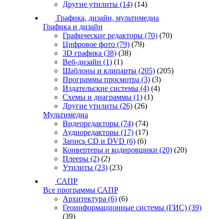
Другие утилиты
(14)
(14)
Графика, дизайн, мультимедиа
Графика и дизайн
Графические редакторы
(70)
(70)
Цифровое фото
(79)
(79)
3D графика
(38)
(38)
Веб-дизайн
(1)
(1)
Шаблоны и клипарты
(205)
(205)
Программы просмотра
(3)
(3)
Издательские системы
(4)
(4)
Схемы и диаграммы
(1)
(1)
Другие утилиты
(26)
(26)
Мультимедиа
Видеоредакторы
(74)
(74)
Аудиоредакторы
(17)
(17)
Запись CD и DVD
(6)
(6)
Конвертеры и кодировщики
(20)
(20)
Плееры
(2)
(2)
Утилиты
(23)
(23)
САПР
Все программы САПР
Архитектура
(6)
(6)
Геоинформационные системы (ГИС)
(39)
(39)