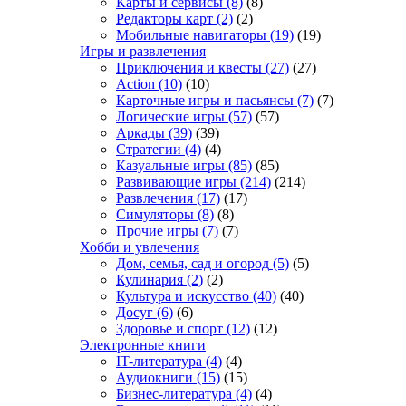
Карты и сервисы
(8)
(8)
Редакторы карт
(2)
(2)
Мобильные навигаторы
(19)
(19)
Игры и развлечения
Приключения и квесты
(27)
(27)
Action
(10)
(10)
Карточные игры и пасьянсы
(7)
(7)
Логические игры
(57)
(57)
Аркады
(39)
(39)
Стратегии
(4)
(4)
Казуальные игры
(85)
(85)
Развивающие игры
(214)
(214)
Развлечения
(17)
(17)
Симуляторы
(8)
(8)
Прочие игры
(7)
(7)
Хобби и увлечения
Дом, семья, сад и огород
(5)
(5)
Кулинария
(2)
(2)
Культура и искусство
(40)
(40)
Досуг
(6)
(6)
Здоровье и спорт
(12)
(12)
Электронные книги
IT-литература
(4)
(4)
Аудиокниги
(15)
(15)
Бизнес-литература
(4)
(4)