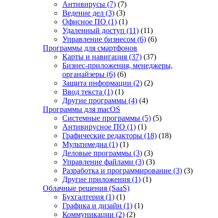
Антивирусы
(7)
(7)
Ведение дел
(3)
(3)
Офисное ПО
(1)
(1)
Удаленный доступ
(11)
(11)
Управление бизнесом
(6)
(6)
Программы для смартфонов
Карты и навигация
(37)
(37)
Бизнес-приложения, менеджеры,
органайзеры
(6)
(6)
Защита информации
(2)
(2)
Ввод текста
(1)
(1)
Другие программы
(4)
(4)
Программы для macOS
Системные программы
(5)
(5)
Антивирусное ПО
(1)
(1)
Графические редакторы
(18)
(18)
Мультимедиа
(1)
(1)
Деловые программы
(3)
(3)
Управление файлами
(3)
(3)
Разработка и программирование
(3)
(3)
Другие приложения
(1)
(1)
Облачные решения (SaaS)
Бухгалтерия
(1)
(1)
Графика и дизайн
(1)
(1)
Коммуникации
(2)
(2)