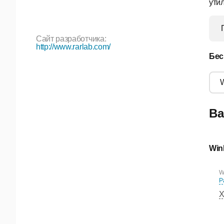
ути
Сайт разработчика:
http://www.rarlab.com/
Бес
Ва
Wi
W
Р
Х