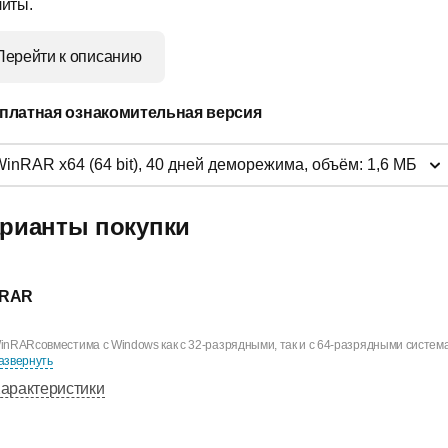
литы.
Перейти к описанию
платная ознакомительная версия
WinRAR x64 (64 bit), 40 дней деморежима, объём: 1,6 МБ
рианты покупки
nRAR
inRARсовместима с Windows как с 32-разрядными, так и с 64-разрядными система
азвернуть
арактеристики