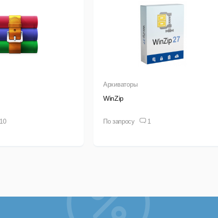
Архиваторы
WinZip
10
По запросу
1