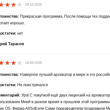
28.10.2025
тоинства:
Прекрасная программа. После помощи тех поддер
отает хорошо.
остатки:
нет
рей Тарасов
24.08.2025
тоинства:
Наверное лучший архиватор в мире и это россий
остатки:
Не повстречался
ментарий:
Ура! С покупкой ещё двух лицензий на архивато
ользовании Мной в разное время в прошлом этой программы.
их OS. Фирма AllSoft или Сами производители поздравили Ме