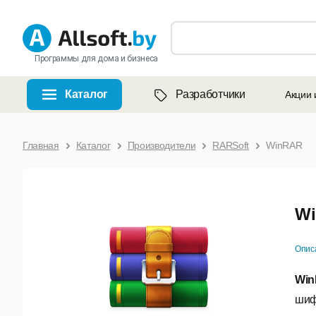
Программы для дома и бизнеса
Каталог
Разработчики
Акции 
Главная
Каталог
Производители
RARSoft
WinRAR
W
Опис
Wi
шиф