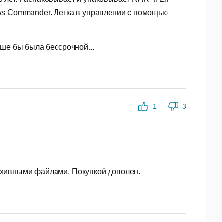
лее управляемые файлы.
ws Commander. Легка в управлении с помощью
 копирования, файлы с отметками времени и
чше бы была бессрочной...
аскивания.
 языках.
предотвращает распаковку поврежденных архивов.
1
3
ов и создание самораспаковывающихся (SFX)
рхивными файлами. Покупкой доволен.
вления обеспечивают полный контроль над
ащищают данные.