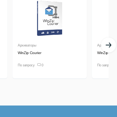
Архиваторы
Архиваторы
WinZip Courier
WinZip for 
По запросу
0
По запросу