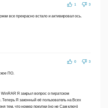
1
3
жки все прекрасно встало и активировал ось.
0
3
ское ПО.
р WinRAR Я закрыл вопрос о пиратском
 Теперь Я законный её пользователь на Всех
ня тем, что номер покупки (но не Сам ключ)