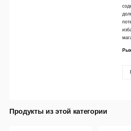
сод
дол
пот
изб
мага
Рыж
Продукты из этой категории