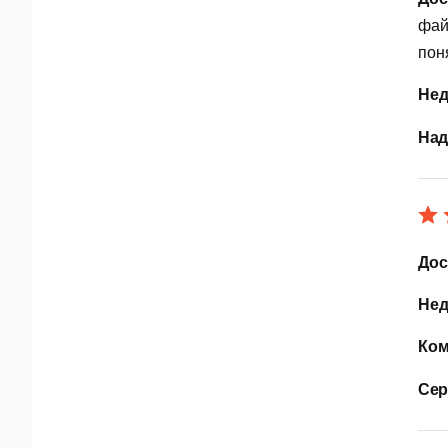
Р
фай
пон
Р
с
Нед
П
Над
Я
С
М
Дос
а
Нед
Ю
Ком
С
п
Сер