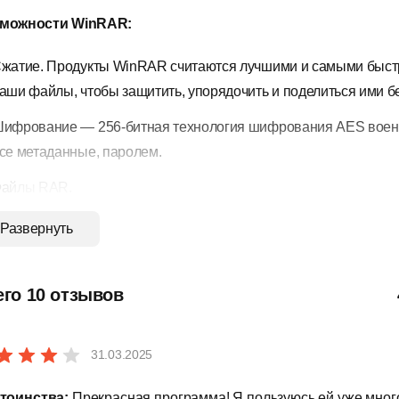
можности WinRAR:
жатие. Продукты WinRAR считаются лучшими и самыми быстр
аши файлы, чтобы защитить, упорядочить и поделиться ими б
ифрование — 256-битная технология шифрования AES военн
се метаданные, паролем.
айлы RAR.
inRAR — единственное программное обеспечение, которое м
Развернуть
асширенных функций, таких как многотомные архивы, жесткое
енеджер паролей — встроенный менеджер паролей помогает
его 10 отзывов
ароли для архивов, защищенных паролем.
ессрочная лицензия — модель бессрочной лицензии, действит
31.03.2025
апись восстановления. Продукты WinRAR предназначены дл
тоинства:
Прекрасная программа! Я пользуюсь ей уже много