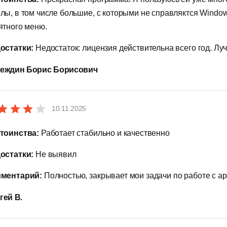
азделение архивов. Разделите архивы на более мелкие и бо
лы, в том числе большие, с которыми не справляктся Windo
ятного меню.
езервное копирование — расширенные параметры резервного
охранение предыдущих версий файлов.
остатки:
Недостаток: лицензия действительна всего год. Лу
еретаскивание — полностью поддерживаемая функция перет
еждин Борис Борисович
зыковая версия. Продукты WinRAR доступны более чем на 40
канирование на вирусы — встроенный антивирусный сканер 
10.11.2025
ноготомные архивы — полная поддержка многотомных архив
тоинства:
Работает стабильно и качественно
рхивов.
остатки:
Не выявил
никод — поддерживает имена файлов в Юникоде.
ментарий:
Полностью, закрывает мои задачи по работе с а
оответствие требованиям. Административные элементы упра
аролями, предотвращают случайное изменение архивов и з
гей В.