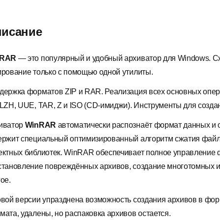
исание
nRAR
— это популярный и удобный архиватор для Windows. С
ирование только с помощью одной утилиты.
держка форматов ZIP и RAR. Реализация всех основных опера
 LZH, UUE, TAR, Z и ISO (CD-имиджи). Инструменты для соз
иватор
WinRAR
автоматически распознаёт формат данных и 
ержит специальный оптимизированный алгоритм сжатия файл
ектных библиотек. WinRAR обеспечивает полное управление 
становление повреждённых архивов, создание многотомных 
ое.
овой версии упразднена возможность создания архивов в фор
мата, удалены, но распаковка архивов остается.