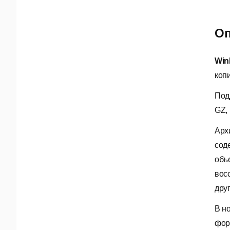
Оп
Wi
коп
Под
GZ,
Арх
сод
объ
вос
друг
В н
фор