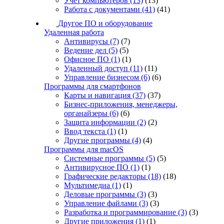
Учет компьютеров
(13)
(13)
Работа с документами
(41)
(41)
Другое ПО и оборудование
Удаленная работа
Антивирусы
(7)
(7)
Ведение дел
(5)
(5)
Офисное ПО
(1)
(1)
Удаленный доступ
(11)
(11)
Управление бизнесом
(6)
(6)
Программы для смартфонов
Карты и навигация
(37)
(37)
Бизнес-приложения, менеджеры,
органайзеры
(6)
(6)
Защита информации
(2)
(2)
Ввод текста
(1)
(1)
Другие программы
(4)
(4)
Программы для macOS
Системные программы
(5)
(5)
Антивирусное ПО
(1)
(1)
Графические редакторы
(18)
(18)
Мультимедиа
(1)
(1)
Деловые программы
(3)
(3)
Управление файлами
(3)
(3)
Разработка и программирование
(3)
(3)
Другие приложения
(1)
(1)