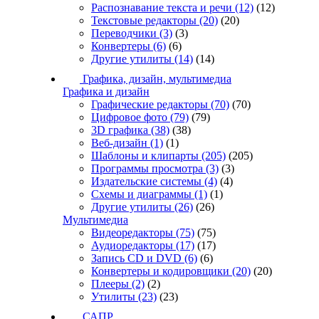
Распознавание текста и речи
(12)
(12)
Текстовые редакторы
(20)
(20)
Переводчики
(3)
(3)
Конвертеры
(6)
(6)
Другие утилиты
(14)
(14)
Графика, дизайн, мультимедиа
Графика и дизайн
Графические редакторы
(70)
(70)
Цифровое фото
(79)
(79)
3D графика
(38)
(38)
Веб-дизайн
(1)
(1)
Шаблоны и клипарты
(205)
(205)
Программы просмотра
(3)
(3)
Издательские системы
(4)
(4)
Схемы и диаграммы
(1)
(1)
Другие утилиты
(26)
(26)
Мультимедиа
Видеоредакторы
(75)
(75)
Аудиоредакторы
(17)
(17)
Запись CD и DVD
(6)
(6)
Конвертеры и кодировщики
(20)
(20)
Плееры
(2)
(2)
Утилиты
(23)
(23)
САПР