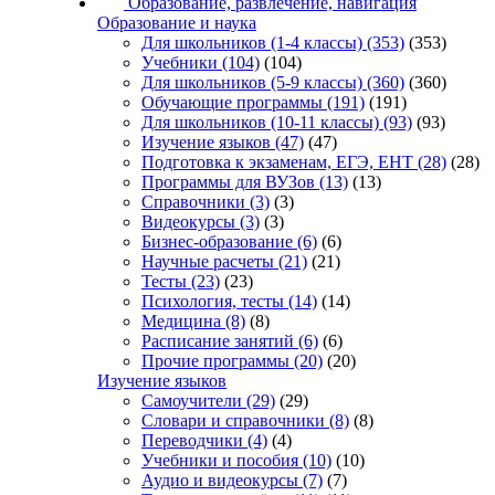
Образование, развлечение, навигация
Образование и наука
Для школьников (1-4 классы)
(353)
(353)
Учебники
(104)
(104)
Для школьников (5-9 классы)
(360)
(360)
Обучающие программы
(191)
(191)
Для школьников (10-11 классы)
(93)
(93)
Изучение языков
(47)
(47)
Подготовка к экзаменам, ЕГЭ, ЕНТ
(28)
(28)
Программы для ВУЗов
(13)
(13)
Справочники
(3)
(3)
Видеокурсы
(3)
(3)
Бизнес-образование
(6)
(6)
Научные расчеты
(21)
(21)
Тесты
(23)
(23)
Психология, тесты
(14)
(14)
Медицина
(8)
(8)
Расписание занятий
(6)
(6)
Прочие программы
(20)
(20)
Изучение языков
Самоучители
(29)
(29)
Словари и справочники
(8)
(8)
Переводчики
(4)
(4)
Учебники и пособия
(10)
(10)
Аудио и видеокурсы
(7)
(7)