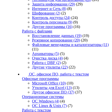
Защита информации
(29)
(29)
Интернет и Сеть
(8)
(8)
Шифрование
(2)
(2)
Контроль доступа
(24)
(24)
Контроль персонала
(9)
(9)
Другие программы
(16)
(16)
Работа с файлами
Восстановление данных
(19)
(19)
Резервное копирование
(20)
(20)
Файловые менеджеры и каталогизаторы
(11)
(11)
Архиваторы
(5)
(5)
Очистка диска
(4)
(4)
Работа с DBF
(2)
(2)
Другие утилиты
(22)
(22)
ОС, офисное ПО, работа с текстом
Офисные программы
Microsoft Office
(10)
(10)
Утилиты для Excel
(13)
(13)
Другое офисное ПО
(37)
(37)
Операционные системы
ОС Windows
(4)
(4)
ОС Linux & Unix
(7)
(7)
Работа с текстом