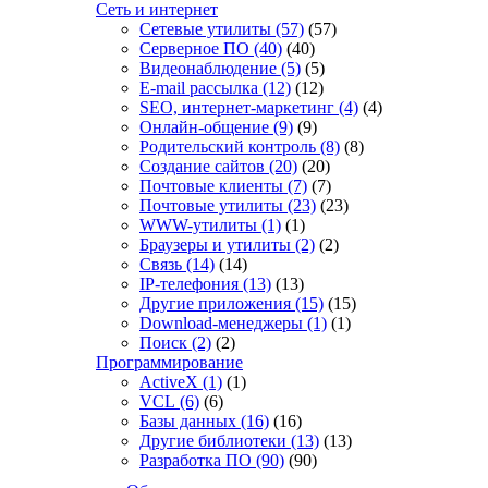
Сеть и интернет
Сетевые утилиты
(57)
(57)
Серверное ПО
(40)
(40)
Видеонаблюдение
(5)
(5)
E-mail рассылка
(12)
(12)
SEO, интернет-маркетинг
(4)
(4)
Онлайн-общение
(9)
(9)
Родительский контроль
(8)
(8)
Создание сайтов
(20)
(20)
Почтовые клиенты
(7)
(7)
Почтовые утилиты
(23)
(23)
WWW-утилиты
(1)
(1)
Браузеры и утилиты
(2)
(2)
Связь
(14)
(14)
IP-телефония
(13)
(13)
Другие приложения
(15)
(15)
Download-менеджеры
(1)
(1)
Поиск
(2)
(2)
Программирование
ActiveX
(1)
(1)
VCL
(6)
(6)
Базы данных
(16)
(16)
Другие библиотеки
(13)
(13)
Разработка ПО
(90)
(90)