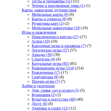
Тесты и тренажёры
(11)
(11)
Чтение и разговорные темы
(1)
(1)
Карты, навигация, путешествия
Мобильные карты
(9)
(9)
Карты и сервисы
(8)
(8)
Редакторы карт
(2)
(2)
Мобильные навигаторы
(19)
(19)
Игры и развлечения
Приключения и квесты
(27)
(27)
Action
(10)
(10)
Карточные игры и пасьянсы
(7)
(7)
Логические игры
(57)
(57)
Аркады
(39)
(39)
Стратегии
(4)
(4)
Казуальные игры
(85)
(85)
Развивающие игры
(214)
(214)
Развлечения
(17)
(17)
Симуляторы
(8)
(8)
Прочие игры
(7)
(7)
Хобби и увлечения
Дом, семья, сад и огород
(5)
(5)
Кулинария
(2)
(2)
Культура и искусство
(40)
(40)
Досуг
(6)
(6)
Здоровье и спорт
(12)
(12)