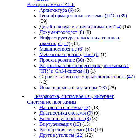
Все программы САПР
Архитектура
(6)
(6)
Геоинформационные системы (ГИС)
(39)
(39)
Дизайн, визуализация и анимация
(14)
(14)
Документооборот
(8)
(8)
Инфраструктура: изыскания, генплан,
транспорт
(14)
(14)
Машиностроение
(6)
(6)
Мебельное производство
(1)
(1)
Проектирование
(30)
(30)
Разработка постпроцессоров для станков с
ЧПУ и CAM-систем
(1)
(1)
Строительство и пожарная безопасность
(42)
(42)
Инженерные калькуляторы
(28)
(28)
Разработка, системное ПО, интернет
Системные программы
Настройка системы
(18)
(18)
Диагностика системы
(9)
(9)
Внешние устройства
(8)
(8)
Виртуализация
(13)
(13)
Расширения системы
(13)
(13)
Другие утилиты
(22)
(22)