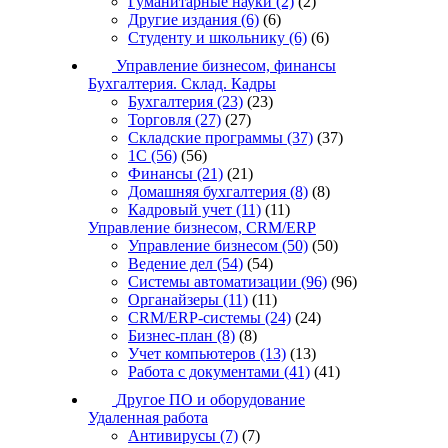
Гуманитарные науки
(2)
(2)
Другие издания
(6)
(6)
Студенту и школьнику
(6)
(6)
Управление бизнесом, финансы
Бухгалтерия. Склад. Кадры
Бухгалтерия
(23)
(23)
Торговля
(27)
(27)
Складские программы
(37)
(37)
1С
(56)
(56)
Финансы
(21)
(21)
Домашняя бухгалтерия
(8)
(8)
Кадровый учет
(11)
(11)
Управление бизнесом, CRM/ERP
Управление бизнесом
(50)
(50)
Ведение дел
(54)
(54)
Системы автоматизации
(96)
(96)
Органайзеры
(11)
(11)
CRM/ERP-системы
(24)
(24)
Бизнес-план
(8)
(8)
Учет компьютеров
(13)
(13)
Работа с документами
(41)
(41)
Другое ПО и оборудование
Удаленная работа
Антивирусы
(7)
(7)