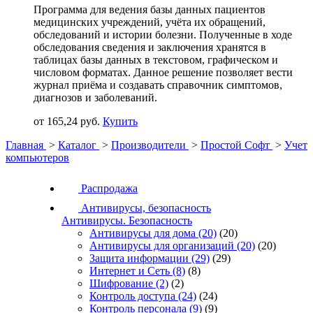
Программа для ведения базы данных пациентов
медицинских учреждений, учёта их обращений,
обследований и истории болезни. Полученные в ходе
обследования сведения и заключения хранятся в
таблицах базы данных в текстовом, графическом и
числовом форматах. Данное решение позволяет вести
журнал приёма и создавать справочник симптомов,
диагнозов и заболеваний.
от 165,24 руб.
Купить
Главная
>
Каталог
>
Производители
>
Простой Софт
>
Учет
компьютеров
Распродажа
Антивирусы, безопасность
Антивирусы. Безопасность
Антивирусы для дома
(20)
(20)
Антивирусы для организаций
(20)
(20)
Защита информации
(29)
(29)
Интернет и Сеть
(8)
(8)
Шифрование
(2)
(2)
Контроль доступа
(24)
(24)
Контроль персонала
(9)
(9)