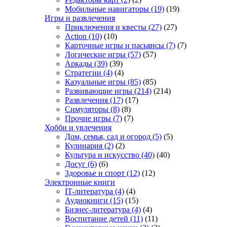
Мобильные навигаторы
(19)
(19)
Игры и развлечения
Приключения и квесты
(27)
(27)
Action
(10)
(10)
Карточные игры и пасьянсы
(7)
(7)
Логические игры
(57)
(57)
Аркады
(39)
(39)
Стратегии
(4)
(4)
Казуальные игры
(85)
(85)
Развивающие игры
(214)
(214)
Развлечения
(17)
(17)
Симуляторы
(8)
(8)
Прочие игры
(7)
(7)
Хобби и увлечения
Дом, семья, сад и огород
(5)
(5)
Кулинария
(2)
(2)
Культура и искусство
(40)
(40)
Досуг
(6)
(6)
Здоровье и спорт
(12)
(12)
Электронные книги
IT-литература
(4)
(4)
Аудиокниги
(15)
(15)
Бизнес-литература
(4)
(4)
Воспитание детей
(11)
(11)