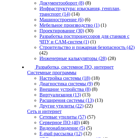
Документооборот
(8)
(8)
Инфраструктура: изыскания, генплан,
транспорт
(14)
(14)
Машиностроение
(6)
(6)
Мебельное производство
(1)
(1)
Проектирование
(30)
(30)
Разработка постпроцессоров для станков с
ЧПУ и CAM-систем
(1)
(1)
Строительство и пожарная безопасность
(42)
(42)
Инженерные калькуляторы
(28)
(28)
Разработка, системное ПО, интернет
Системные программы
Настройка системы
(18)
(18)
Диагностика системы
(9)
(9)
Внешние устройства
(8)
(8)
Виртуализация
(13)
(13)
Расширения системы
(13)
(13)
Другие утилиты
(22)
(22)
Сеть и интернет
Сетевые утилиты
(57)
(57)
Серверное ПО
(40)
(40)
Видеонаблюдение
(5)
(5)
E-mail рассылка
(12)
(12)