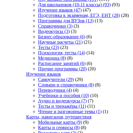
Для школьников (10-11 классы)
(93)
(93)
Изучение языков
(47)
(47)
Подготовка к экзаменам, ЕГЭ, ЕНТ
(28)
(28)
Программы для ВУЗов
(13)
(13)
Справочники
(3)
(3)
Видеокурсы
(3)
(3)
Бизнес-образование
(6)
(6)
Научные расчеты
(21)
(21)
Тесты
(23)
(23)
Психология, тесты
(14)
(14)
Медицина
(8)
(8)
Расписание занятий
(6)
(6)
Прочие программы
(20)
(20)
Изучение языков
Самоучители
(29)
(29)
Словари и справочники
(8)
(8)
Переводчики
(4)
(4)
Учебники и пособия
(10)
(10)
Аудио и видеокурсы
(7)
(7)
Тесты и тренажёры
(11)
(11)
Чтение и разговорные темы
(1)
(1)
Карты, навигация, путешествия
Мобильные карты
(9)
(9)
Карты и сервисы
(8)
(8)
Редакторы карт
(2)
(2)