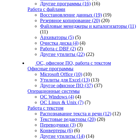
Другие программы
(16)
(16)
Работа с файлами
Восстановление данных
(19)
(19)
Резервное копирование
(20)
(20)
Файловые менеджеры и каталогизаторы
(11)
(11)
Архиваторы
(5)
(5)
Очистка диска
(4)
(4)
Работа с DBF
(2)
(2)
Другие утилиты
(22)
(22)
ОС, офисное ПО, работа с текстом
Офисные программы
Microsoft Office
(10)
(10)
Утилиты для Excel
(13)
(13)
Другое офисное ПО
(37)
(37)
Операционные системы
ОС Windows
(4)
(4)
ОС Linux & Unix
(7)
(7)
Работа с текстом
Распознавание текста и речи
(12)
(12)
Текстовые редакторы
(20)
(20)
Переводчики
(3)
(3)
Конвертеры
(6)
(6)
Другие утилиты
(14)
(14)