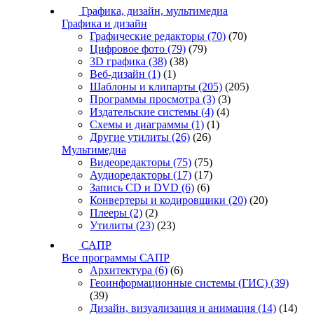
Графика, дизайн, мультимедиа
Графика и дизайн
Графические редакторы
(70)
(70)
Цифровое фото
(79)
(79)
3D графика
(38)
(38)
Веб-дизайн
(1)
(1)
Шаблоны и клипарты
(205)
(205)
Программы просмотра
(3)
(3)
Издательские системы
(4)
(4)
Схемы и диаграммы
(1)
(1)
Другие утилиты
(26)
(26)
Мультимедиа
Видеоредакторы
(75)
(75)
Аудиоредакторы
(17)
(17)
Запись CD и DVD
(6)
(6)
Конвертеры и кодировщики
(20)
(20)
Плееры
(2)
(2)
Утилиты
(23)
(23)
САПР
Все программы САПР
Архитектура
(6)
(6)
Геоинформационные системы (ГИС)
(39)
(39)
Дизайн, визуализация и анимация
(14)
(14)