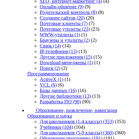
SEO, интернет-маркетинг
(4)
(4)
Онлайн-общение
(9)
(9)
Родительский контроль
(8)
(8)
Создание сайтов
(20)
(20)
Почтовые клиенты
(7)
(7)
Почтовые утилиты
(23)
(23)
WWW-утилиты
(1)
(1)
Браузеры и утилиты
(2)
(2)
Связь
(14)
(14)
IP-телефония
(13)
(13)
Другие приложения
(15)
(15)
Download-менеджеры
(1)
(1)
Поиск
(2)
(2)
Программирование
ActiveX
(1)
(1)
VCL
(6)
(6)
Базы данных
(16)
(16)
Другие библиотеки
(13)
(13)
Разработка ПО
(90)
(90)
Образование, развлечение, навигация
Образование и наука
Для школьников (1-4 классы)
(353)
(353)
Учебники
(104)
(104)
Для школьников (5-9 классы)
(360)
(360)
Обучающие программы
(191)
(191)