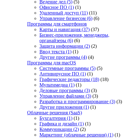
Ведение дел
(5)
(5)
Офисное ПО
(1)
(1)
Удаленный доступ
(11)
(11)
Управление бизнесом
(6)
(6)
Программы для смартфонов
Карты и навигация
(37)
(37)
Бизнес-приложения, менеджеры,
органайзеры
(6)
(6)
Защита информации
(2)
(2)
Ввод текста
(1)
(1)
Другие программы
(4)
(4)
Программы для macOS
Системные программы
(5)
(5)
Антивирусное ПО
(1)
(1)
Графические редакторы
(18)
(18)
Мультимедиа
(1)
(1)
Деловые программы
(3)
(3)
Управление файлами
(3)
(3)
Разработка и программирование
(3)
(3)
Другие приложения
(1)
(1)
Облачные решения (SaaS)
Бухгалтерия
(1)
(1)
Графика и дизайн
(1)
(1)
Коммуникации
(2)
(2)
Маркетинг (облачные решения)
(1)
(1)