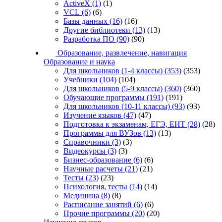
ActiveX
(1)
(1)
VCL
(6)
(6)
Базы данных
(16)
(16)
Другие библиотеки
(13)
(13)
Разработка ПО
(90)
(90)
Образование, развлечение, навигация
Образование и наука
Для школьников (1-4 классы)
(353)
(353)
Учебники
(104)
(104)
Для школьников (5-9 классы)
(360)
(360)
Обучающие программы
(191)
(191)
Для школьников (10-11 классы)
(93)
(93)
Изучение языков
(47)
(47)
Подготовка к экзаменам, ЕГЭ, ЕНТ
(28)
(28)
Программы для ВУЗов
(13)
(13)
Справочники
(3)
(3)
Видеокурсы
(3)
(3)
Бизнес-образование
(6)
(6)
Научные расчеты
(21)
(21)
Тесты
(23)
(23)
Психология, тесты
(14)
(14)
Медицина
(8)
(8)
Расписание занятий
(6)
(6)
Прочие программы
(20)
(20)