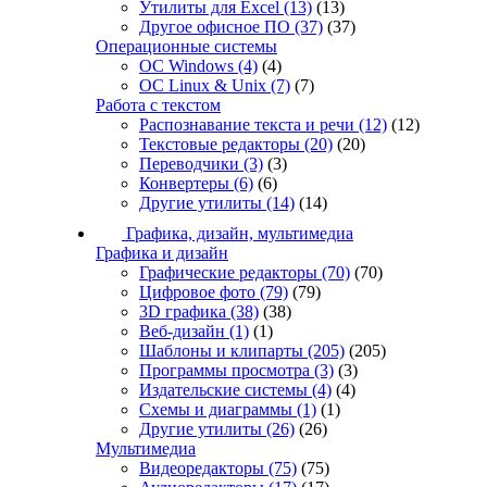
Утилиты для Excel
(13)
(13)
Другое офисное ПО
(37)
(37)
Операционные системы
ОС Windows
(4)
(4)
ОС Linux & Unix
(7)
(7)
Работа с текстом
Распознавание текста и речи
(12)
(12)
Текстовые редакторы
(20)
(20)
Переводчики
(3)
(3)
Конвертеры
(6)
(6)
Другие утилиты
(14)
(14)
Графика, дизайн, мультимедиа
Графика и дизайн
Графические редакторы
(70)
(70)
Цифровое фото
(79)
(79)
3D графика
(38)
(38)
Веб-дизайн
(1)
(1)
Шаблоны и клипарты
(205)
(205)
Программы просмотра
(3)
(3)
Издательские системы
(4)
(4)
Схемы и диаграммы
(1)
(1)
Другие утилиты
(26)
(26)
Мультимедиа
Видеоредакторы
(75)
(75)