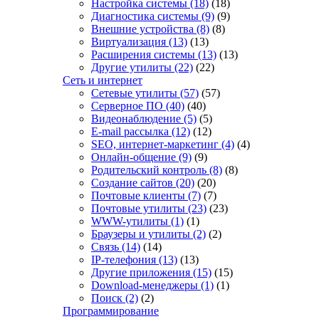
Настройка системы
(18)
(18)
Диагностика системы
(9)
(9)
Внешние устройства
(8)
(8)
Виртуализация
(13)
(13)
Расширения системы
(13)
(13)
Другие утилиты
(22)
(22)
Сеть и интернет
Сетевые утилиты
(57)
(57)
Серверное ПО
(40)
(40)
Видеонаблюдение
(5)
(5)
E-mail рассылка
(12)
(12)
SEO, интернет-маркетинг
(4)
(4)
Онлайн-общение
(9)
(9)
Родительский контроль
(8)
(8)
Создание сайтов
(20)
(20)
Почтовые клиенты
(7)
(7)
Почтовые утилиты
(23)
(23)
WWW-утилиты
(1)
(1)
Браузеры и утилиты
(2)
(2)
Связь
(14)
(14)
IP-телефония
(13)
(13)
Другие приложения
(15)
(15)
Download-менеджеры
(1)
(1)
Поиск
(2)
(2)
Программирование