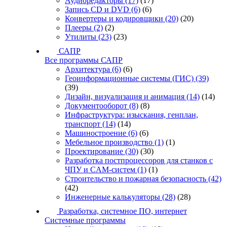
Аудиоредакторы
(17)
(17)
Запись CD и DVD
(6)
(6)
Конвертеры и кодировщики
(20)
(20)
Плееры
(2)
(2)
Утилиты
(23)
(23)
САПР
Все программы САПР
Архитектура
(6)
(6)
Геоинформационные системы (ГИС)
(39)
(39)
Дизайн, визуализация и анимация
(14)
(14)
Документооборот
(8)
(8)
Инфраструктура: изыскания, генплан,
транспорт
(14)
(14)
Машиностроение
(6)
(6)
Мебельное производство
(1)
(1)
Проектирование
(30)
(30)
Разработка постпроцессоров для станков с
ЧПУ и CAM-систем
(1)
(1)
Строительство и пожарная безопасность
(42)
(42)
Инженерные калькуляторы
(28)
(28)
Разработка, системное ПО, интернет
Системные программы