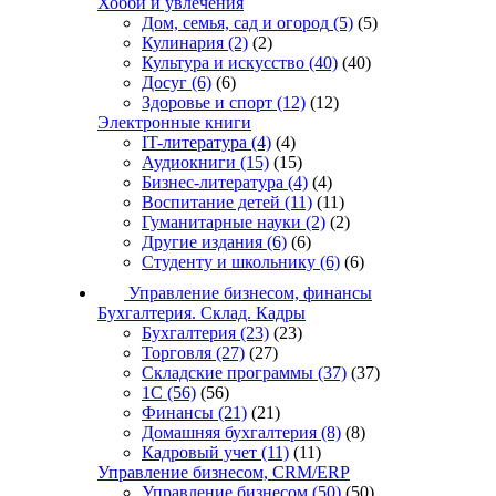
Хобби и увлечения
Дом, семья, сад и огород
(5)
(5)
Кулинария
(2)
(2)
Культура и искусство
(40)
(40)
Досуг
(6)
(6)
Здоровье и спорт
(12)
(12)
Электронные книги
IT-литература
(4)
(4)
Аудиокниги
(15)
(15)
Бизнес-литература
(4)
(4)
Воспитание детей
(11)
(11)
Гуманитарные науки
(2)
(2)
Другие издания
(6)
(6)
Студенту и школьнику
(6)
(6)
Управление бизнесом, финансы
Бухгалтерия. Склад. Кадры
Бухгалтерия
(23)
(23)
Торговля
(27)
(27)
Складские программы
(37)
(37)
1С
(56)
(56)
Финансы
(21)
(21)
Домашняя бухгалтерия
(8)
(8)
Кадровый учет
(11)
(11)
Управление бизнесом, CRM/ERP
Управление бизнесом
(50)
(50)