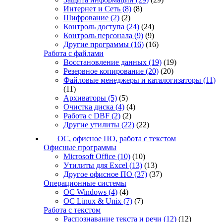
Интернет и Сеть
(8)
(8)
Шифрование
(2)
(2)
Контроль доступа
(24)
(24)
Контроль персонала
(9)
(9)
Другие программы
(16)
(16)
Работа с файлами
Восстановление данных
(19)
(19)
Резервное копирование
(20)
(20)
Файловые менеджеры и каталогизаторы
(11)
(11)
Архиваторы
(5)
(5)
Очистка диска
(4)
(4)
Работа с DBF
(2)
(2)
Другие утилиты
(22)
(22)
ОС, офисное ПО, работа с текстом
Офисные программы
Microsoft Office
(10)
(10)
Утилиты для Excel
(13)
(13)
Другое офисное ПО
(37)
(37)
Операционные системы
ОС Windows
(4)
(4)
ОС Linux & Unix
(7)
(7)
Работа с текстом
Распознавание текста и речи
(12)
(12)