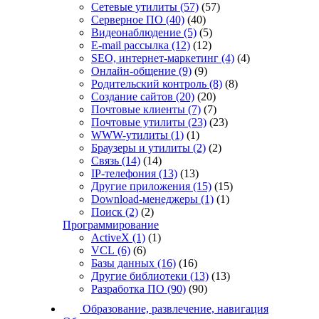
Сетевые утилиты
(57)
(57)
Серверное ПО
(40)
(40)
Видеонаблюдение
(5)
(5)
E-mail рассылка
(12)
(12)
SEO, интернет-маркетинг
(4)
(4)
Онлайн-общение
(9)
(9)
Родительский контроль
(8)
(8)
Создание сайтов
(20)
(20)
Почтовые клиенты
(7)
(7)
Почтовые утилиты
(23)
(23)
WWW-утилиты
(1)
(1)
Браузеры и утилиты
(2)
(2)
Связь
(14)
(14)
IP-телефония
(13)
(13)
Другие приложения
(15)
(15)
Download-менеджеры
(1)
(1)
Поиск
(2)
(2)
Программирование
ActiveX
(1)
(1)
VCL
(6)
(6)
Базы данных
(16)
(16)
Другие библиотеки
(13)
(13)
Разработка ПО
(90)
(90)
Образование, развлечение, навигация