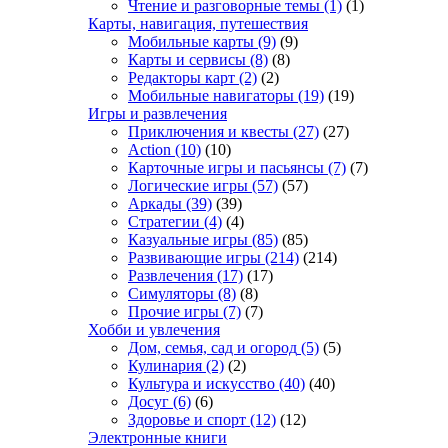
Чтение и разговорные темы
(1)
(1)
Карты, навигация, путешествия
Мобильные карты
(9)
(9)
Карты и сервисы
(8)
(8)
Редакторы карт
(2)
(2)
Мобильные навигаторы
(19)
(19)
Игры и развлечения
Приключения и квесты
(27)
(27)
Action
(10)
(10)
Карточные игры и пасьянсы
(7)
(7)
Логические игры
(57)
(57)
Аркады
(39)
(39)
Стратегии
(4)
(4)
Казуальные игры
(85)
(85)
Развивающие игры
(214)
(214)
Развлечения
(17)
(17)
Симуляторы
(8)
(8)
Прочие игры
(7)
(7)
Хобби и увлечения
Дом, семья, сад и огород
(5)
(5)
Кулинария
(2)
(2)
Культура и искусство
(40)
(40)
Досуг
(6)
(6)
Здоровье и спорт
(12)
(12)
Электронные книги