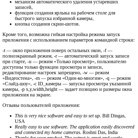
механизм автоматического удаления устаревших
записей,
функция создания ярлыка на рабочем столе для
быстрого запуска избранной камеры,
кнопка создания скрин-шотов.
Кроме того, возможна гибкая настройка режима запуск
приложения с использованием параметров командной строки:
-t — окно приложения поверх остальных окон, -f —
полноэкранный режим, -r — автоматический запуск записи
при старте, -u — режим «Только просмотр», пользователю
доступны только функции просмотра и записи,
редактирование настроек запрещено, -w — режим
«Видеостена», -m — режим «Один-ко-многим», -q — режим
«Слайд-шоу», -c ID_камеры — запуска просмотра указанной
камеры, -p x,y,width,height — задает позицию и размеры окна
приложения на экране.
Отзывы пользователей приложения:
This is very nice software and easy to set up.
Bill Dingas,
USA
Really easy to use software. The application easily discovered
and connected my home cameras.
Roshni Das, India
Thanks for your product. The output is great and works