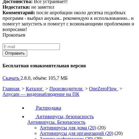
Достоинства:
Все устраивает!
Недостатки:
не заметил
Комментарий:
после апробации около десятка подобных
программ - выбрал анукам.. рекомендую к использованию.. и
помогут запустить и помогут с возникающими проблемами и
вопросами!
Прокопьев
Бесплатная ознакомительная версия
Скачать
2.8.0, объём: 105,7 МБ
Главная
>
Каталог
>
Производители
>
OneZeroFlow
>
Anycam — видеонаблюдение на ПК
Распродажа
Антивирусы, безопасность
Антивирусы. Безопасность
Антивирусы для дома
(20)
(20)
Антивирусы для организаций
(20)
(20)
Защита информации
(29)
(29)