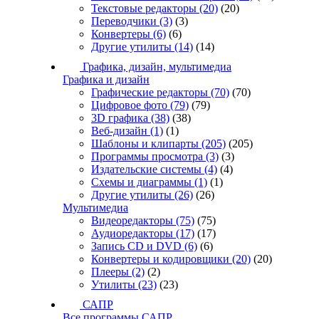
Текстовые редакторы
(20)
(20)
Переводчики
(3)
(3)
Конвертеры
(6)
(6)
Другие утилиты
(14)
(14)
Графика, дизайн, мультимедиа
Графика и дизайн
Графические редакторы
(70)
(70)
Цифровое фото
(79)
(79)
3D графика
(38)
(38)
Веб-дизайн
(1)
(1)
Шаблоны и клипарты
(205)
(205)
Программы просмотра
(3)
(3)
Издательские системы
(4)
(4)
Схемы и диаграммы
(1)
(1)
Другие утилиты
(26)
(26)
Мультимедиа
Видеоредакторы
(75)
(75)
Аудиоредакторы
(17)
(17)
Запись CD и DVD
(6)
(6)
Конвертеры и кодировщики
(20)
(20)
Плееры
(2)
(2)
Утилиты
(23)
(23)
САПР
Все программы САПР