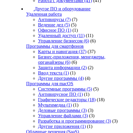
Работа с документами
(41)
(41)
Другое ПО и оборудование
Удаленная работа
Антивирусы
(7)
(7)
Ведение дел
(5)
(5)
Офисное ПО
(1)
(1)
Удаленный доступ
(11)
(11)
Управление бизнесом
(6)
(6)
Программы для смартфонов
Карты и навигация
(37)
(37)
Бизнес-приложения, менеджеры,
органайзеры
(6)
(6)
Защита информации
(2)
(2)
Ввод текста
(1)
(1)
Другие программы
(4)
(4)
Программы для macOS
Системные программы
(5)
(5)
Антивирусное ПО
(1)
(1)
Графические редакторы
(18)
(18)
Мультимедиа
(1)
(1)
Деловые программы
(3)
(3)
Управление файлами
(3)
(3)
Разработка и программирование
(3)
(3)
Другие приложения
(1)
(1)
Облачные решения (SaaS)