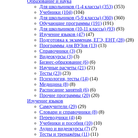
Образование и наука
Для школьников (1-4 классы)
(353)
(353)
Учебники
(104)
(104)
Для школьников (5-9 классы)
(360)
(360)
Обучающие программы
(191)
(191)
Для школьников (10-11 классы)
(93)
(93)
Изучение языков
(47)
(47)
Подготовка к экзаменам, ЕГЭ, ЕНТ
(28)
(28)
Программы для ВУЗов
(13)
(13)
Справочники
(3)
(3)
Видеокурсы
(3)
(3)
Бизнес-образование
(6)
(6)
Научные расчеты
(21)
(21)
Тесты
(23)
(23)
Психология, тесты
(14)
(14)
Медицина
(8)
(8)
Расписание занятий
(6)
(6)
Прочие программы
(20)
(20)
Изучение языков
Самоучители
(29)
(29)
Словари и справочники
(8)
(8)
Переводчики
(4)
(4)
Учебники и пособия
(10)
(10)
Аудио и видеокурсы
(7)
(7)
Тесты и тренажёры
(11)
(11)