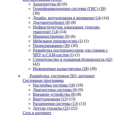
Архитектура
(6)
(6)
Геоинформационные системы (ГИС)
(39)
(39)
Дизайн, визуализация и анимация
(14)
(14)
Документооборот
(8)
(8)
Инфраструктура: изыскания, генплан,
транспорт
(14)
(14)
Машиностроение
(6)
(6)
Мебельное производство
(1)
(1)
Проектирование
(30)
(30)
Разработка постпроцессоров для станков с
ЧПУ и CAM-систем
(1)
(1)
Строительство и пожарная безопасность
(42)
(42)
Инженерные калькуляторы
(28)
(28)
Разработка, системное ПО, интернет
Системные программы
Настройка системы
(18)
(18)
Диагностика системы
(9)
(9)
Внешние устройства
(8)
(8)
Виртуализация
(13)
(13)
Расширения системы
(13)
(13)
Другие утилиты
(22)
(22)
Сеть и интернет